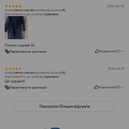
2026-04-03
колір
:
темно-синій
куплений розмір
:
XL
Відповідність до розміру
:
ідеальна
Пальто чудове 👍️.
Корисний
(
1
)
Переглянути оригінал
2026-04-01
колір
:
темно-синій
куплений розмір
:
XL
Відповідність до розміру
:
ідеальна
Це чудово!!!
Корисний
(
0
)
Переглянути оригінал
Показати більше відгуків