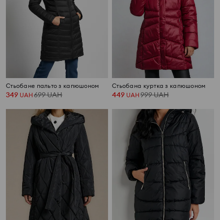
Стьобане пальто з капюшоном
Стьобана куртка з капюшоном
349
699
UAH
449
999
UAH
UAH
UAH