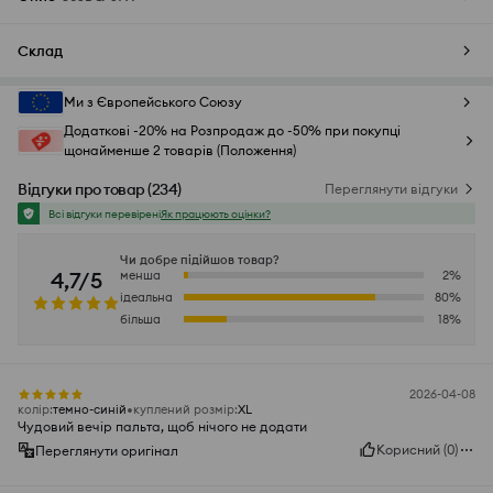
Склад
Ми з Європейського Союзу
Додаткові -20% на Розпродаж до -50% при покупці
щонайменше 2 товарів (Положення)
Відгуки про товар
(
234
)
Переглянути відгуки
Всі відгуки перевірені
Як працюють оцінки?
Чи добре підійшов товар?
4,7/5
менша
2
%
ідеальна
80
%
більша
18
%
2026-04-08
колір
:
темно-синій
куплений розмір
:
XL
Чудовий вечір пальта, щоб нічого не додати
Корисний
(
0
)
Переглянути оригінал