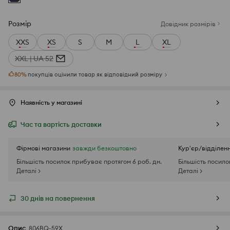
Розмір
Довідник розмірів
XXS
XS
S
M
L
XL
XXL | UA 52
80
%
покупців оцінили товар як відповідний розміру
Наявність у магазині
Час та вартість доставки
Фірмові магазини
завжди безкоштовно
Кур'єр/відділен
Більшість посилок прибуває протягом 6 роб. дн.
Більшість посило
Деталі >
Деталі >
30 днів на повернення
Опис
806BQ-59X