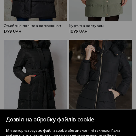
Стьобане пальто з капюшоном
Куртка з каптуром
1799
1099
UAH
UAH
Дозвіл на обробку файлів cookie
Стьобане пальто з капюшоном
Стьобана куртка з капюшоном
Ми використовуємо файли cookie або аналогічні технології для
1099
1099
UAH
UAH
забезпечення максимальної зручності користування сайтом.