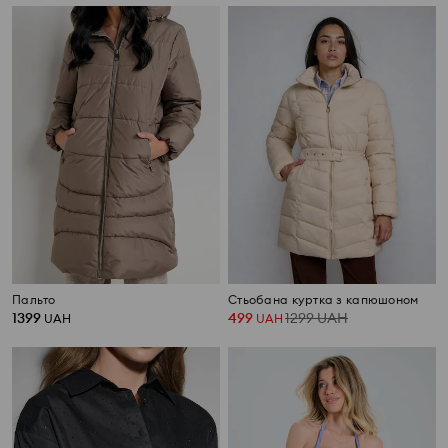
Пальто
Стьобана куртка з капюшоном
1399
499
1299
UAH
UAH
UAH