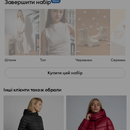
Завершити набір
New
Штани
Топ
Черевики
Сережки, 4
Купити цей набір
Інші клієнти також обрали