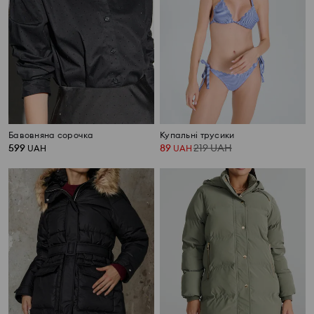
Бавовняна сорочка
Купальні трусики
599
89
219
UAH
UAH
UAH