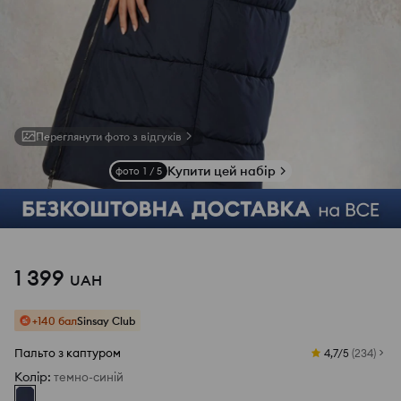
Переглянути фото з відгуків
Купити цей набір
фото
1
/
5
1 399
UAH
+140 бал
Sinsay Club
Пальто з каптуром
4,7/5
(
234
)
Колір
:
темно-синій