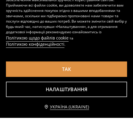
Приймаючи всі файли cookie, ви дозволяєте нам забезпечити вам
зручність здійснення покупок згідно з вашими вподобаннями та
звичками, оскільки ми підбираємо пропоновані нами товари та
послуги відповідно до ваших потреб. Ви можете змінити свій вибір у
будь-який час, натиснувши «Налаштування», а для отримання
додаткової інформації рекомендуємо ознайомитись із
Політикою щодо файлів cookie
та
Політикою конфіденційності
.
ТАК
НАЛАШТУВАННЯ
Стьобане пальто з капюшоном
Стьобане пальто з капюшоном
1399
1499
UAH
UAH
Додати до кошика
УКРАЇНА (UKRAINE)
1 399 UAH