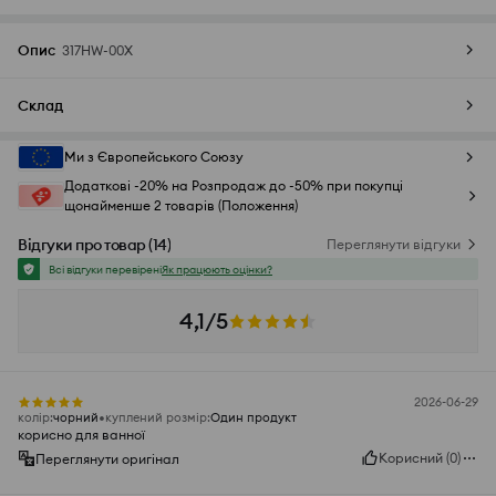
Опис
317HW-00X
Склад
Ми з Європейського Союзу
Додаткові -20% на Розпродаж до -50% при покупці
щонайменше 2 товарів (Положення)
Відгуки про товар
(
14
)
Переглянути відгуки
Всі відгуки перевірені
Як працюють оцінки?
4,1/5
2026-06-29
колір
:
чорний
куплений розмір
:
Один продукт
корисно для ванної
Корисний
(
0
)
Переглянути оригінал