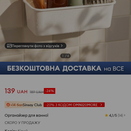
Переглянути фото з відгуків
1
/
6
139
UAH
-26%
189
UAH
+14 бал
Sinsay Club
-20%
З КОДОМ
OMNI20MORE
Органайзер для ванної
4,1/5
(
14
)
СКОРО У ПРОДАЖУ