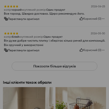
2026-06-25
колір
:
чорний
куплений розмір
:
Один продукт
Все гаразд. Швидка доставка. Щиро рекомендую його.
Корисний
(
0
)
Переглянути оригінал
2026-05-30
колір
:
білий
куплений розмір
:
Один продукт
Він дуже добре чистить плитку і зберігає кілька речей для композицій.
Він зручний у використанні
Корисний
(
0
)
Переглянути оригінал
Показати більше відгуків
Інші клієнти також обрали