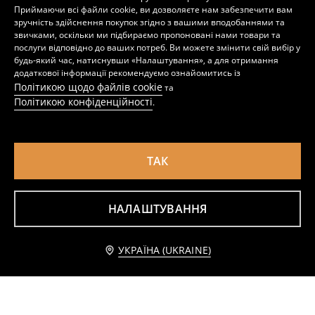
Органайзер для іграшок для ванни
Полиця Для Ванної
Приймаючи всі файли cookie, ви дозволяєте нам забезпечити вам
179
299
UAH
UAH
зручність здійснення покупок згідно з вашими вподобаннями та
звичками, оскільки ми підбираємо пропоновані нами товари та
послуги відповідно до ваших потреб. Ви можете змінити свій вибір у
будь-який час, натиснувши «Налаштування», а для отримання
додаткової інформації рекомендуємо ознайомитись із
Політикою щодо файлів cookie
та
Політикою конфіденційності
.
ТАК
НАЛАШТУВАННЯ
Обертовий органайзер для косметики
Настінний тримач для туалетного паперу
Повідомити мене
УКРАЇНА (UKRAINE)
299
229
UAH
UAH