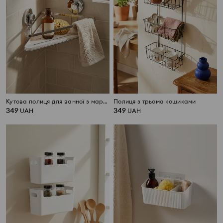
Кутова полиця для ванної з мармуровим візерунком
Полиця з трьома кошиками
349
349
UAH
UAH