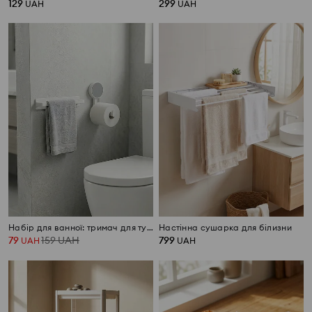
129
299
UAH
UAH
Набір для ванної: тримач для туалетного паперу і гачок
Настінна сушарка для білизни
79
159
UAH
799
UAH
UAH