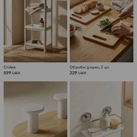
Стійка
Обробні дошки, 2 шт.
599
229
UAH
UAH