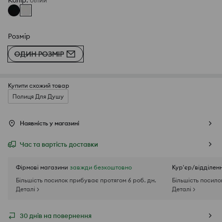
Колір
:
білий
Розмір
ОДИН РОЗМІР
Купити схожий товар
Полиця Для Душу
Наявність у магазині
Час та вартість доставки
Фірмові магазини
завжди безкоштовно
Кур'єр/відділен
Більшість посилок прибуває протягом 6 роб. дн.
Більшість посило
Деталі >
Деталі >
30 днів на повернення