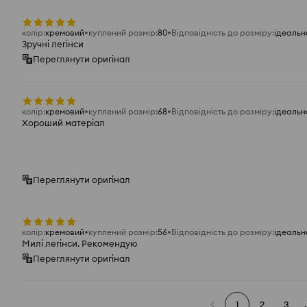
колір
:
кремовий
куплений розмір
:
80
Відповідність до розміру
:
ідеальн
Зручні легінси
Переглянути оригінал
колір
:
кремовий
куплений розмір
:
68
Відповідність до розміру
:
ідеальн
Хороший матеріал
Переглянути оригінал
колір
:
кремовий
куплений розмір
:
56
Відповідність до розміру
:
ідеальн
Милі легінси. Рекомендую
Переглянути оригінал
1
2
3
.