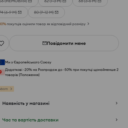
56 (НЕМОВЛЯ)
62 (1-3 М)
68 (3-6 М)
74 (6-9 М)
80 (9-12 М)
00
%
покупців оцінили товар як відповідний розміру
Повідомити мене
Ми з Європейського Союзу
Додаткові -20% на Розпродаж до -50% при покупці щонайменше 2
товарів (Положення)
wborn
Наявність у магазині
Час та вартість доставки