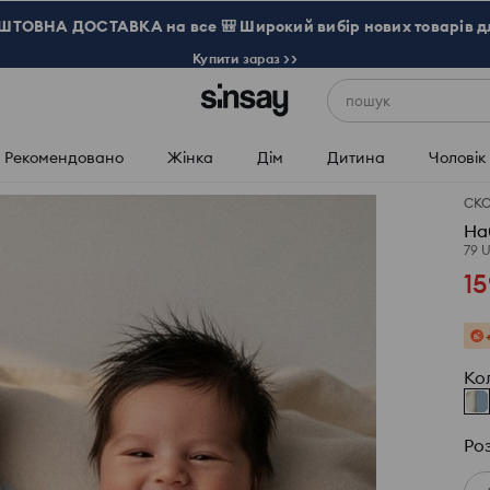
ТОВНА ДОСТАВКА на все 🎒 Широкий вибір нових товарів д
Купити зараз >>
пошук
Рекомендовано
Жінка
Дім
Дитина
Чоловік
СК
На
79 
15
Ко
Ро