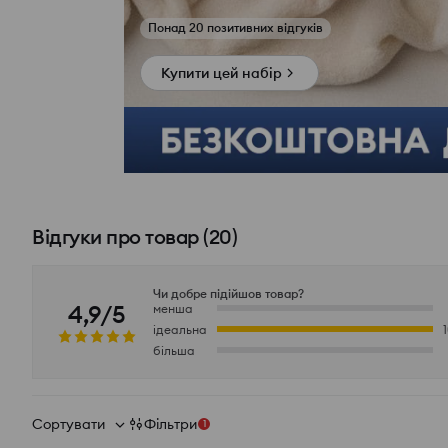
Переглянути фото з відгуків
Купити цей набір
Відгуки про товар
(
20
)
Чи добре підійшов товар?
4,9/5
менша
ідеальна
більша
Сортувати
Фільтри
1