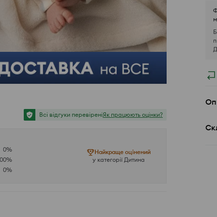
Ф
м
Б
п
Д
Оп
Всі відгуки перевірені
Як працюють оцінки?
Ск
0
%
Найкраще оцінений
100
%
у категорії Дитина
0
%