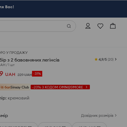
ля Вас!
ОРО У ПРОДАЖУ
бір з 2 бавовняних легінсів
4,9/5
(
20
)
UAH
/
1 шт
9
UAH
-31%
229
UAH
+16 бал
Sinsay Club
-20%
З КОДОМ
OMNI20MORE
лір
:
кремовий
змір
Довідник розмірів