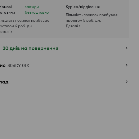
ірмові
завжди
Кур'єр/відділення
агазини
безкоштовно
Більшість посилок прибуває
ільшість посилок прибуває
протягом 5 роб. дн.
ротягом 6 роб. дн.
Деталі >
еталі >
30 днів на повернення
ис
806DY-01X
лад