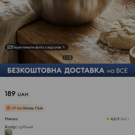
Переглянути фото з відгуків
1
/
5
189
UAH
+19 бал
Sinsay Club
Миска
4,8/5
(
66
)
Колір
:
срібний