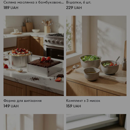
Скляна маслянка з бамбуковою підставкою
Вішалки, 6 шт.
189
229
UAH
UAH
Форма для випікання
Комплект з 3 мисок
149
159
UAH
UAH