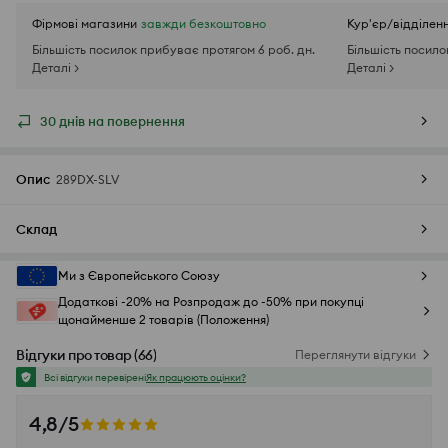
Фірмові магазини
завжди безкоштовно
Кур'єр/відділен
Більшість посилок прибуває протягом 6 роб. дн.
Більшість посило
Деталі >
Деталі >
30 днів на повернення
Опис
289DX-SLV
Склад
Ми з Європейського Союзу
Додаткові -20% на Розпродаж до -50% при покупці
щонайменше 2 товарів (Положення)
Відгуки про товар
(
66
)
Переглянути відгуки
Всі відгуки перевірені
Як працюють оцінки?
4,8/5