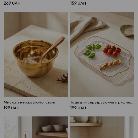
269
159
UAH
UAH
Миска з нержавіючої сталі
Таця для сервірування з рифленням і золотою облямівкою
199
199
UAH
UAH