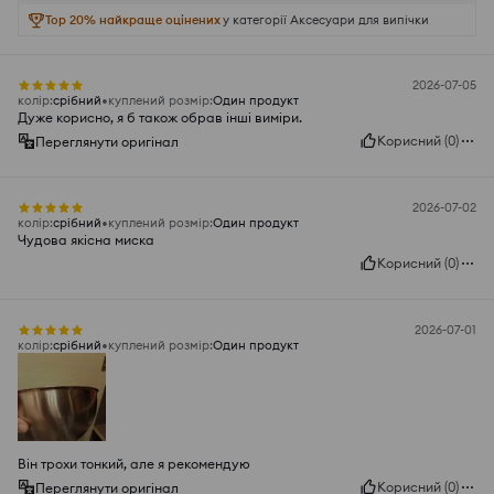
Top 20% найкраще оцінених
у категорії Аксесуари для випічки
2026-07-05
колір
:
срібний
куплений розмір
:
Один продукт
Дуже корисно, я б також обрав інші виміри.
Корисний
(
0
)
Переглянути оригінал
2026-07-02
колір
:
срібний
куплений розмір
:
Один продукт
Чудова якісна миска
Корисний
(
0
)
2026-07-01
колір
:
срібний
куплений розмір
:
Один продукт
Він трохи тонкий, але я рекомендую
Корисний
(
0
)
Переглянути оригінал