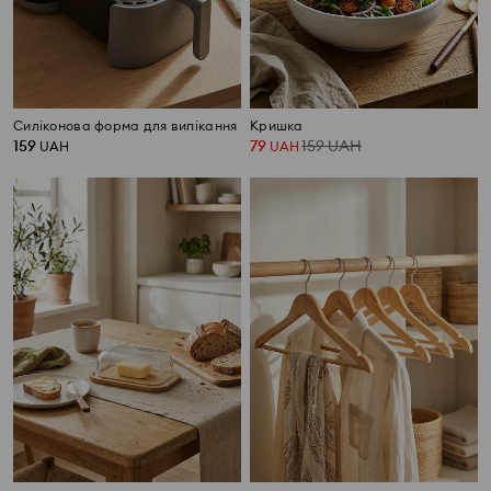
Силіконова форма для випікання
Кришка
159
79
159
UAH
UAH
UAH