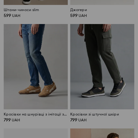
Штани-чиноси slim
Джогери
599
599
UAH
UAH
Кросівки на шнурівці з імітації замші
Кросівки зі штучної шкіри
799
799
UAH
UAH