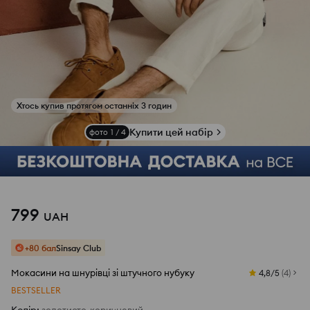
Купити цей набір
фото
1
/
4
799
UAH
+80 бал
Sinsay Club
Мокасини на шнурівці зі штучного нубуку
4,8/5
(
4
)
BESTSELLER