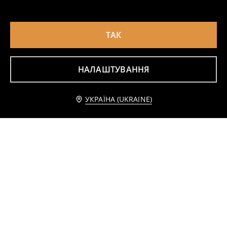
ТАК
НАЛАШТУВАННЯ
Високі кеди зі штучної шкіри
Водонепроникні трекінгові черевики зі штучної шкіри
1099
1399
UAH
UAH
УКРАЇНА (UKRAINE)