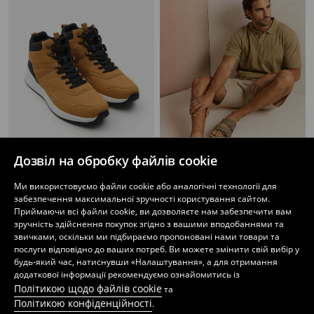
Дозвіл на обробку файлів cookie
Високі спортивні снікери зі штучної шкіри
Капці з подвійними ремінцями на липучках з імітації нубуку
Ми використовуємо файли cookie або аналогічні технології для
1099
449
UAH
UAH
забезпечення максимальної зручності користування сайтом.
Приймаючи всі файли cookie, ви дозволяєте нам забезпечити вам
зручність здійснення покупок згідно з вашими вподобаннями та
звичками, оскільки ми підбираємо пропоновані нами товари та
послуги відповідно до ваших потреб. Ви можете змінити свій вибір у
будь-який час, натиснувши «Налаштування», а для отримання
додаткової інформації рекомендуємо ознайомитись із
Політикою щодо файлів cookie
та
Політикою конфіденційності
.