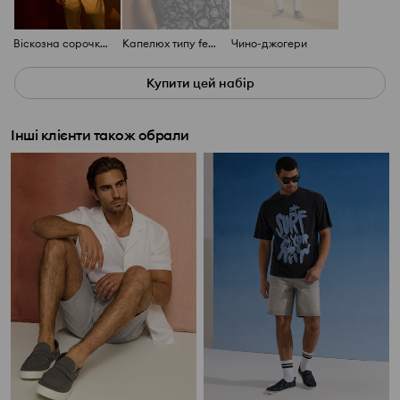
Віскозна сорочка з морським мотивом
Капелюх типу fedora
Чино-джогери
Купити цей набір
Інші клієнти також обрали