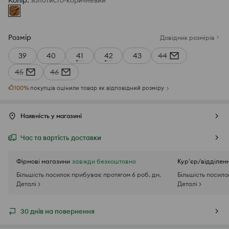
Колір
:
золотисто-коричневий
Розмір
Довідник розмірів
39
40
41
42
43
44
45
46
100
%
покупців оцінили товар як відповідний розміру
Наявність у магазині
Час та вартість доставки
Фірмові магазини
завжди безкоштовно
Кур'єр/відділен
Більшість посилок прибуває протягом 6 роб. дн.
Більшість посило
Деталі >
Деталі >
30 днів на повернення