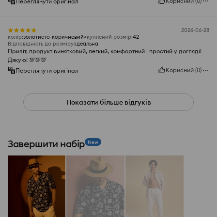
Корисний
(
0
)
Переглянути оригінал
2026-06-28
колір
:
золотисто-коричневий
куплений розмір
:
42
Відповідність до розміру
:
ідеальна
Привіт, продукт винятковий, легкий, комфортний і простий у догляді!
Дякую! 💯💯💯
Корисний
(
0
)
Переглянути оригінал
Показати більше відгуків
Завершити набір
New