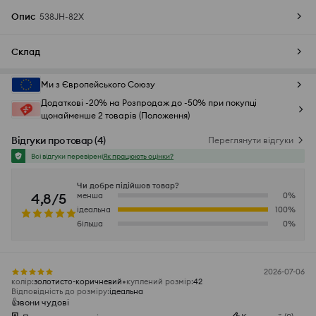
Опис
538JH-82X
Склад
Ми з Європейського Союзу
Додаткові -20% на Розпродаж до -50% при покупці
щонайменше 2 товарів (Положення)
Відгуки про товар
(
4
)
Переглянути відгуки
Всі відгуки перевірені
Як працюють оцінки?
Чи добре підійшов товар?
4,8/5
менша
0
%
ідеальна
100
%
більша
0
%
2026-07-06
колір
:
золотисто-коричневий
куплений розмір
:
42
Відповідність до розміру
:
ідеальна
👍️вони чудові