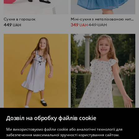
Сукня в горошок
Міні-сукня з металізованою ниткою
449
349
449
UAH
UAH
UAH
Дозвіл на обробку файлів cookie
Сукня міді на бретелях з декоративними воланами
Міні-сукня з металізованою ниткою
Ми використовуємо файли cookie або аналогічні технології для
199
449
UAH
229
269
UAH
UAH
UAH
забезпечення максимальної зручності користування сайтом.