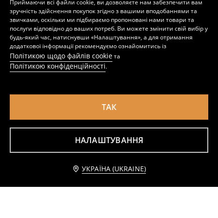
Приймаючи всі файли cookie, ви дозволяєте нам забезпечити вам
зручність здійснення покупок згідно з вашими вподобаннями та
звичками, оскільки ми підбираємо пропоновані нами товари та
послуги відповідно до ваших потреб. Ви можете змінити свій вибір у
будь-який час, натиснувши «Налаштування», а для отримання
додаткової інформації рекомендуємо ознайомитись із
Політикою щодо файлів cookie
та
Політикою конфіденційності
.
ТАК
НАЛАШТУВАННЯ
Сукня з квітковим візерунком
Розкльошена сукня з квітковим мотивом
449
299
449
UAH
UAH
UAH
Повідомити мене
УКРАЇНА (UKRAINE)