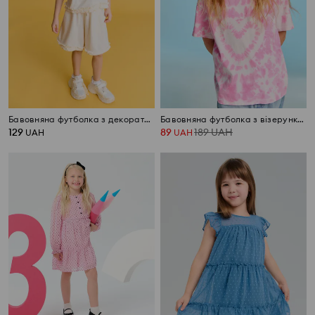
Бавовняна футболка з декоративними воланами
Бавовняна футболка з візерунком tie-dye
129
89
189
UAH
UAH
UAH