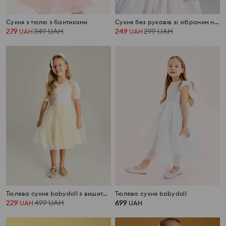
Сукня з тюлю з бантиками
Сукня без рукавів зі зібраним низом
279
349
UAH
249
299
UAH
UAH
UAH
Тюлева сукня babydoll з вишитим візерунком
Тюлева сукня babydoll
229
499
UAH
699
UAH
UAH