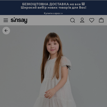
БЕЗКОШТОВНА ДОСТАВКА на все 🎒
Широкий вибір нових товарів для Вас!
Купити зараз >>