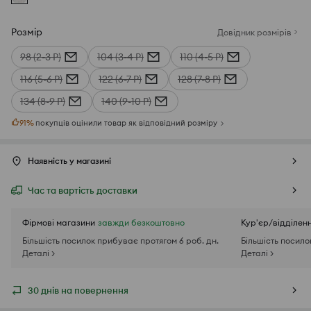
Розмір
Довідник розмірів
98 (2-3 Р)
104 (3-4 Р)
110 (4-5 Р)
116 (5-6 Р)
122 (6-7 Р)
128 (7-8 Р)
134 (8-9 Р)
140 (9-10 Р)
91
%
покупців оцінили товар як відповідний розміру
Наявність у магазині
Час та вартість доставки
Фірмові магазини
завжди безкоштовно
Кур'єр/відділен
Більшість посилок прибуває протягом 6 роб. дн.
Більшість посило
Деталі >
Деталі >
30 днів на повернення