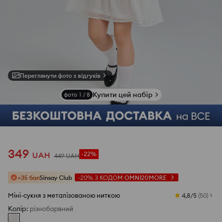
Переглянути фото з відгуків
Купити цей набір
фото
1
/
8
349
UAH
-22%
449
UAH
+35 бал
Sinsay Club
-20%
З КОДОМ
OMNI20MORE
Міні-сукня з металізованою ниткою
4,8/5
(
50
)
Колір
:
різнобарвний