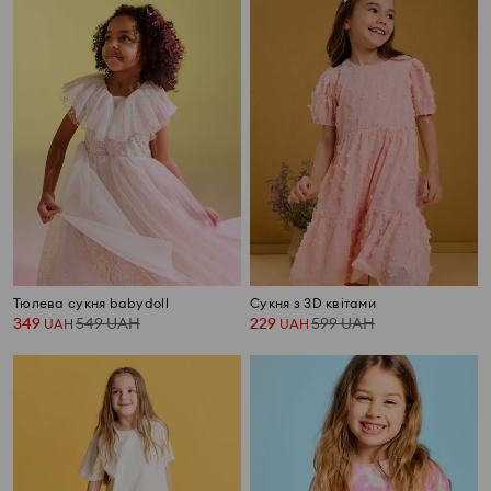
Тюлева сукня babydoll
Сукня з 3D квітами
349
549
UAH
229
599
UAH
UAH
UAH