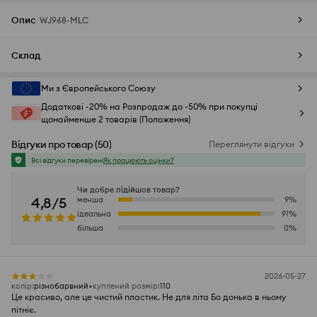
Опис
WJ968-MLC
Склад
Ми з Європейського Союзу
Додаткові -20% на Розпродаж до -50% при покупці
щонайменше 2 товарів (Положення)
Відгуки про товар
(
50
)
Переглянути відгуки
Всі відгуки перевірені
Як працюють оцінки?
Чи добре підійшов товар?
4,8/5
менша
9
%
ідеальна
91
%
більша
0
%
2026-05-27
колір
:
різнобарвний
куплений розмір
:
110
Це красиво, але це чистий пластик. Не для літа Бо донька в ньому
пітніє.