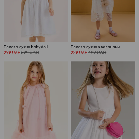
Тюлева сукня babydoll
Тюлева сукня з воланами
299
599
UAH
229
499
UAH
UAH
UAH