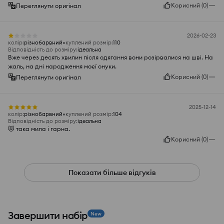
Корисний
(
0
)
Переглянути оригінал
2026-02-23
колір
:
різнобарвний
куплений розмір
:
110
Відповідність до розміру
:
ідеальна
Вже через десять хвилин після одягання вони розірвалися на шві. На
жаль, на дні народження моєї онуки.
Корисний
(
0
)
Переглянути оригінал
2025-12-14
колір
:
різнобарвний
куплений розмір
:
104
Відповідність до розміру
:
ідеальна
😻 така мила і гарна.
Корисний
(
0
)
Показати більше відгуків
Завершити набір
New