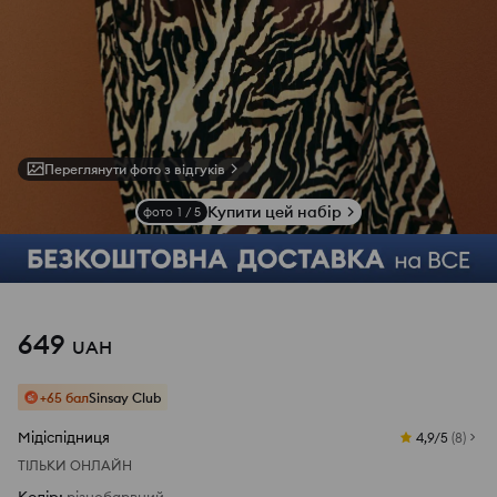
Переглянути фото з відгуків
Купити цей набір
фото
1
/
5
649
UAH
+65 бал
Sinsay Club
Мідіспідниця
4,9/5
(
8
)
ТІЛЬКИ ОНЛАЙН