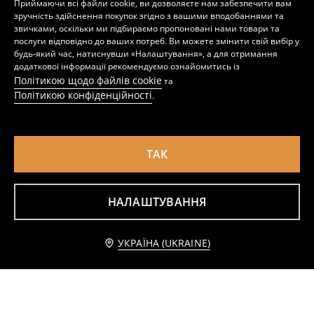
169
299
UAH
349
UAH
UAH
Приймаючи всі файли cookie, ви дозволяєте нам забезпечити вам
зручність здійснення покупок згідно з вашими вподобаннями та
звичками, оскільки ми підбираємо пропоновані нами товари та
послуги відповідно до ваших потреб. Ви можете змінити свій вибір у
будь-який час, натиснувши «Налаштування», а для отримання
додаткової інформації рекомендуємо ознайомитись із
Політикою щодо файлів cookie
та
Політикою конфіденційності
.
ТАК
НАЛАШТУВАННЯ
Міді спідниця з асиметричною воланкою та квітковим принтом
Спідниця міді з леопардовим принтом
Додати до кошика
199
599
UAH
449
UAH
UAH
УКРАЇНА (UKRAINE)
649 UAH