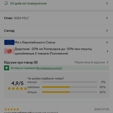
30 днів на повернення
Опис
835II-MLC
Склад
Ми з Європейського Союзу
Додаткові -20% на Розпродаж до -50% при покупці
щонайменше 2 товарів (Положення)
Відгуки про товар
(
8
)
Переглянути відгуки
Всі відгуки перевірені
Як працюють оцінки?
Чи добре підійшов товар?
4,9/5
менша
0
%
ідеальна
50
%
більша
50
%
2026-07-05
колір
:
різнобарвний
куплений розмір
:
L