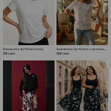
Бавовняна футболка basic
Бавовняна футболка з квітковим принтом
119
159
UAH
UAH