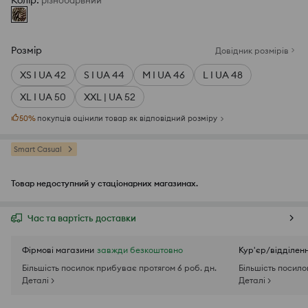
Колір
:
різнобарвний
Розмір
Довідник розмірів
XS I UA 42
S I UA 44
M I UA 46
L I UA 48
XL I UA 50
XXL | UA 52
50
%
покупців оцінили товар як відповідний розміру
Smart Casual
Товар недоступний у стаціонарних магазинах.
Час та вартість доставки
Фірмові магазини
завжди безкоштовно
Кур'єр/відділен
Більшість посилок прибуває протягом 6 роб. дн.
Більшість посило
Деталі >
Деталі >