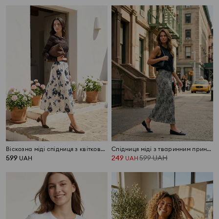
Віскозна міді спідниця з квітковим візерунком і поясом
Спідниця міді з тваринним принтом
599
249
599
UAH
UAH
UAH