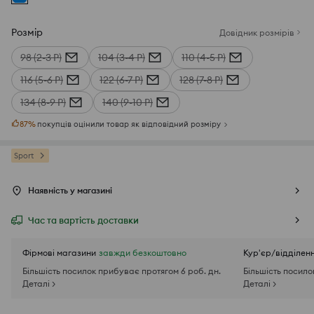
Розмір
Довідник розмірів
98 (2-3 Р)
104 (3-4 Р)
110 (4-5 Р)
116 (5-6 Р)
122 (6-7 Р)
128 (7-8 Р)
134 (8-9 Р)
140 (9-10 Р)
87
%
покупців оцінили товар як відповідний розміру
Sport
Наявність у магазині
Час та вартість доставки
Фірмові магазини
завжди безкоштовно
Кур'єр/відділен
Більшість посилок прибуває протягом 6 роб. дн.
Більшість посило
Деталі >
Деталі >