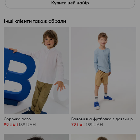
Купити цей набір
Інші клієнти також обрали
Сорочка поло
Бавовняна футболка з довгим рукавом
99
159
UAH
79
189
UAH
UAH
UAH