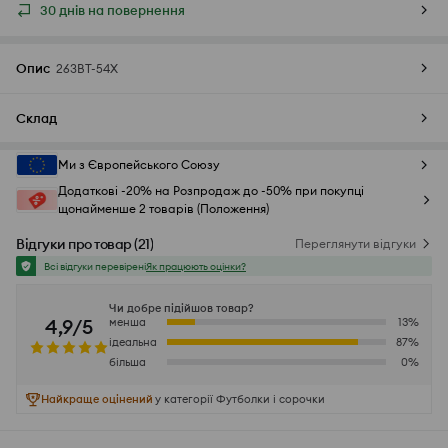
30 днів на повернення
Опис
263BT-54X
Склад
Ми з Європейського Союзу
Додаткові -20% на Розпродаж до -50% при покупці
щонайменше 2 товарів (Положення)
Відгуки про товар
(
21
)
Переглянути відгуки
Всі відгуки перевірені
Як працюють оцінки?
Чи добре підійшов товар?
4,9/5
менша
13
%
ідеальна
87
%
більша
0
%
Найкраще оцінений
у категорії Футболки і сорочки