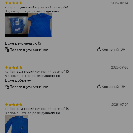
2026-02-14
колір
:
гіацинтовий
куплений розмір
:
98
Відповідність до розміру
:
ідеальна
Дуже рекомендую👍️
Корисний
(
0
)
Переглянути оригінал
2025-09-28
колір
:
гіацинтовий
куплений розмір
:
110
Відповідність до розміру
:
ідеальна
Дуже добре ❤️
Корисний
(
0
)
Переглянути оригінал
2025-07-29
колір
:
гіацинтовий
куплений розмір
:
116
Відповідність до розміру
:
ідеальна