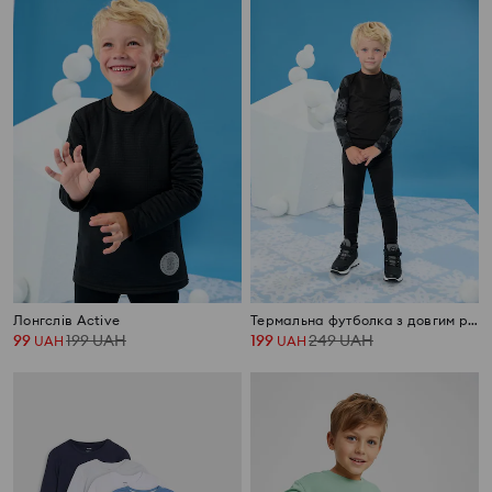
Лонгслів Active
Термальна футболка з довгим рукавом Active
99
199
UAH
199
249
UAH
UAH
UAH