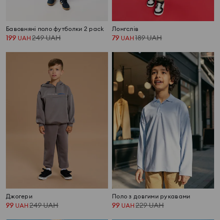
Бавовняні поло футболки 2 pack
Лонгслів
199
249
UAH
79
189
UAH
UAH
UAH
Джогери
Поло з довгими рукавами
99
249
UAH
99
229
UAH
UAH
UAH