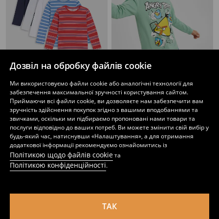
Дозвіл на обробку файлів cookie
Ми використовуємо файли cookie або аналогічні технології для
Футболки з довгим рукавом, упаковка 5 шт.
Лонгслів Angry Birds
забезпечення максимальної зручності користування сайтом.
349
99
129
UAH
UAH
UAH
Приймаючи всі файли cookie, ви дозволяєте нам забезпечити вам
зручність здійснення покупок згідно з вашими вподобаннями та
звичками, оскільки ми підбираємо пропоновані нами товари та
послуги відповідно до ваших потреб. Ви можете змінити свій вибір у
будь-який час, натиснувши «Налаштування», а для отримання
додаткової інформації рекомендуємо ознайомитись із
Політикою щодо файлів cookie
та
Політикою конфіденційності
.
ТАК