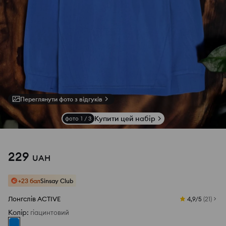
Переглянути фото з відгуків
Купити цей набір
фото
1
/
3
229
UAH
+23 бал
Sinsay Club
Лонгслів ACTIVE
4,9/5
(
21
)
Колір
:
гіацинтовий