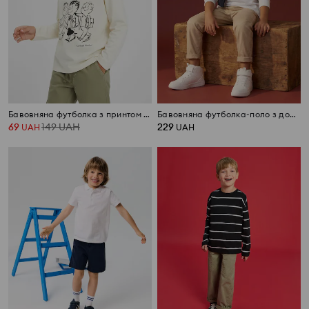
Бавовняна футболка з принтом Le Petit Nicolas
Бавовняна футболка-поло з довгим рукавом у пике
69
149
UAH
229
UAH
UAH