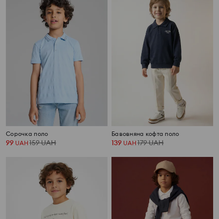
Сорочка поло
Бавовняна кофта поло
99
159
UAH
139
179
UAH
UAH
UAH