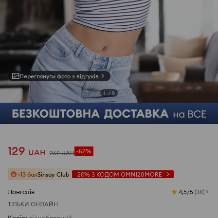
Переглянути фото з відгуків
1
/
5
129
UAH
-52%
269
UAH
+13 бал
Sinsay Club
-20%
З КОДОМ
OMNI20MORE
Лонгслів
4,5/5
(
38
)
ТІЛЬКИ ОНЛАЙН