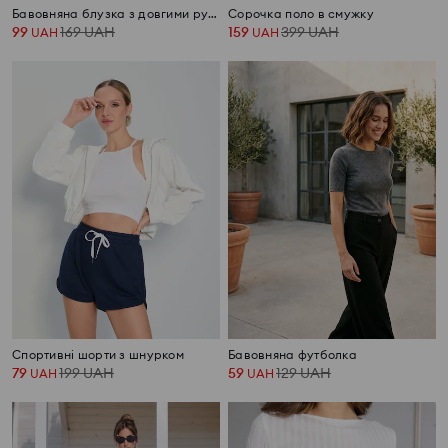
Бавовняна блузка з довгими рукавами
Сорочка поло в смужку
99
169
UAH
159
399
UAH
UAH
UAH
Спортивні шорти з шнурком
Бавовняна футболка
79
199
UAH
59
129
UAH
UAH
UAH