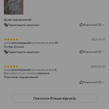
Дуже задоволений
Корисний
(
0
)
Переглянути оригінал
2026-06-15
колір
:
різнобарвний
куплений розмір
:
XS
Супер блузка
Корисний
(
0
)
Переглянути оригінал
2026-02-06
колір
:
різнобарвний
куплений розмір
:
S
Відповідність до розміру
:
ідеальна
Покупкою задоволений
Корисний
(
0
)
Показати більше відгуків