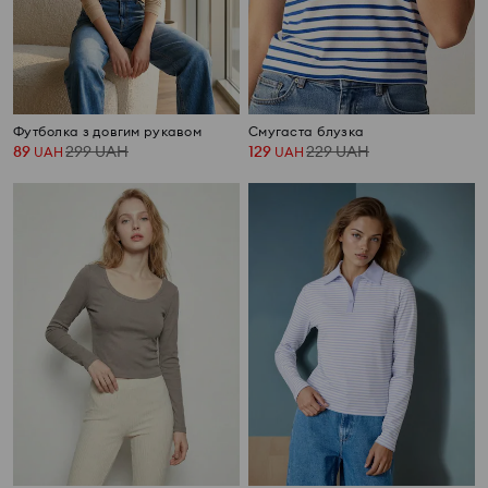
Футболка з довгим рукавом
Смугаста блузка
89
299
UAH
129
229
UAH
UAH
UAH