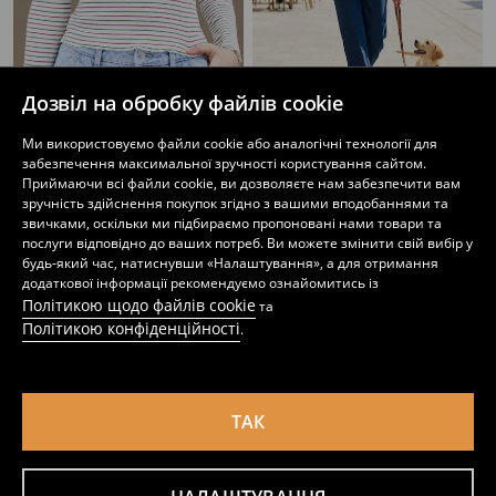
Дозвіл на обробку файлів cookie
Ми використовуємо файли cookie або аналогічні технології для
Джемпер з довгим рукавом
Футболка з довгим рукавом
забезпечення максимальної зручності користування сайтом.
229
159
229
UAH
UAH
UAH
Приймаючи всі файли cookie, ви дозволяєте нам забезпечити вам
зручність здійснення покупок згідно з вашими вподобаннями та
звичками, оскільки ми підбираємо пропоновані нами товари та
послуги відповідно до ваших потреб. Ви можете змінити свій вибір у
будь-який час, натиснувши «Налаштування», а для отримання
додаткової інформації рекомендуємо ознайомитись із
Політикою щодо файлів cookie
та
Політикою конфіденційності
.
ТАК