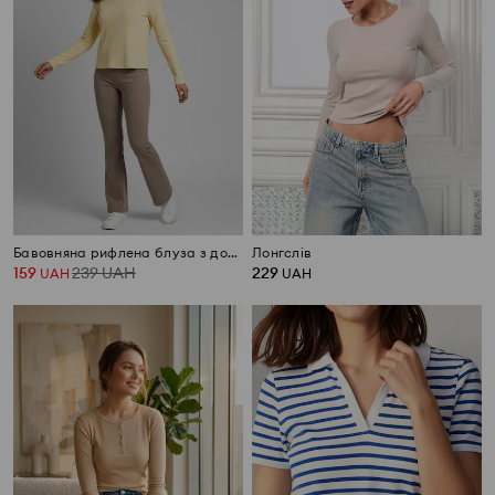
Бавовняна рифлена блуза з довгими рукавами
Лонгслів
159
239
UAH
229
UAH
UAH