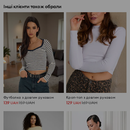
Інші клієнти також обрали
Футболка з довгим рукавом
Кроп-топ з довгим рукавом
139
159
UAH
129
169
UAH
UAH
UAH