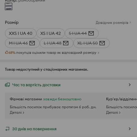
Колір
:
різнобарвний
Розмір
Довідник розмірів
XXS I UA 40
XS I UA 42
S I UA 44
M I UA 46
L I UA 48
XL I UA 50
68
%
покупців оцінили товар як відповідний розміру
Товар недоступний у стаціонарних магазинах.
Час та вартість доставки
Фірмові магазини
завжди безкоштовно
Кур'єр/відділен
Більшість посилок прибуває протягом 6 роб. дн.
Більшість посило
Деталі >
Деталі >
30 днів на повернення