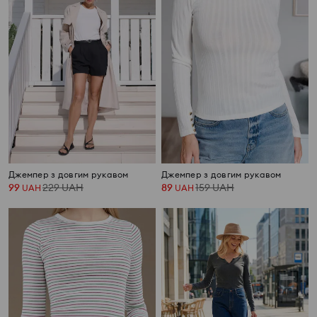
Джемпер з довгим рукавом
Джемпер з довгим рукавом
99
229
UAH
89
159
UAH
UAH
UAH