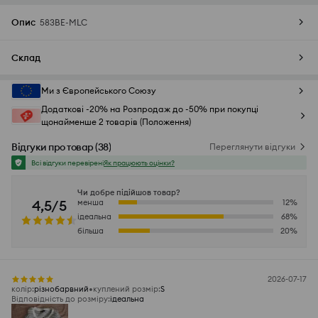
Опис
583BE-MLC
Склад
Ми з Європейського Союзу
Додаткові -20% на Розпродаж до -50% при покупці
щонайменше 2 товарів (Положення)
Відгуки про товар
(
38
)
Переглянути відгуки
Всі відгуки перевірені
Як працюють оцінки?
Чи добре підійшов товар?
4,5/5
менша
12
%
ідеальна
68
%
більша
20
%
2026-07-17
колір
:
різнобарвний
куплений розмір
:
S
Відповідність до розміру
:
ідеальна