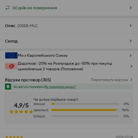
30 днів на повернення
Опис
200EB-MLC
Склад
Ми з Європейського Союзу
Додаткові -20% на Розпродаж до -50% при покупці
щонайменше 2 товарів (Положення)
Відгуки про товар
(
305
)
Переглянути відгуки
Всі відгуки перевірені
Як працюють оцінки?
Чи добре підійшов товар?
4,9/5
менша
4
%
ідеальна
96
%
більша
0
%
2026-07-14