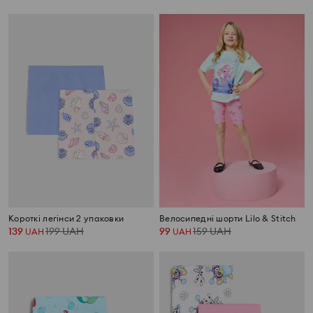
Короткі легінси 2 упаковки
Велосипедні шорти Lilo & Stitch
139
199
UAH
99
159
UAH
UAH
UAH