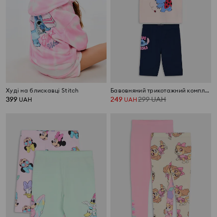
Худі на блискавці Stitch
Бавовняний трикотажний комплект Stitch
399
249
299
UAH
UAH
UAH