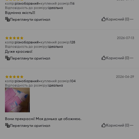
колір
:
різнобарвний
куплений розмір
:
116
Відповідність до розміру
:
ідеальна
Відмінна якість!!!
Корисний
(
0
)
Переглянути оригінал
2026-07-13
колір
:
різнобарвний
куплений розмір
:
128
Відповідність до розміру
:
ідеальна
Дуже красиво!
Корисний
(
0
)
Переглянути оригінал
2026-06-29
колір
:
різнобарвний
куплений розмір
:
104
Відповідність до розміру
:
ідеальна
Вони прекрасні! Моя донька це обожнює.
Корисний
(
0
)
Переглянути оригінал