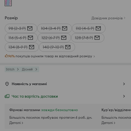
Розмір
Довідник розмірів
98 (2-3 Р)
104 (3-4 Р)
110 (4-5 Р)
116 (5-6 Р)
122 (6-7 Р)
128 (7-8 Р)
134 (8-9 Р)
140 (9-10 Р)
96
%
покупців оцінили товар як відповідний розміру
Stitch
Дісней
Наявність у магазині
Час та вартість доставки
Фірмові магазини
завжди безкоштовно
Кур'єр/відділен
Більшість посилок прибуває протягом 6 роб. дн.
Більшість посило
Деталі >
Деталі >