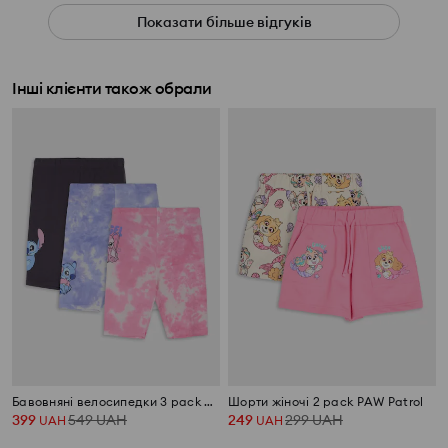
Показати більше відгуків
Інші клієнти також обрали
Бавовняні велосипедки 3 pack Stitch
Шорти жіночі 2 pack PAW Patrol
399
549
UAH
249
299
UAH
UAH
UAH