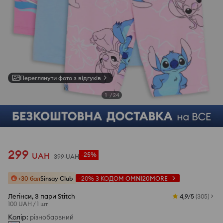
Переглянути фото з відгуків
1
/
24
299
UAH
-25%
399
UAH
+30 бал
Sinsay Club
-20%
З КОДОМ
OMNI20MORE
Легінси, 3 пари Stitch
4,9/5
(
305
)
100 UAH
/
1 шт
Колір
:
різнобарвний