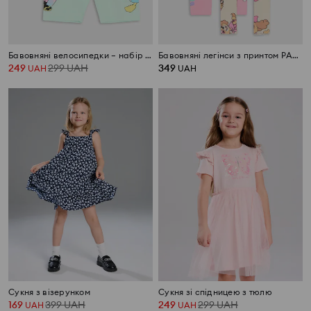
Бавовняні велосипедки – набір 2 шт Minnie and Daisy
Бавовняні легінси з принтом PAW Patrol 2 pack
249
299
UAH
349
UAH
UAH
Сукня з візерунком
Сукня зі спідницею з тюлю
169
399
UAH
249
299
UAH
UAH
UAH