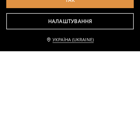
ТАК
НАЛАШТУВАННЯ
Короткі легінси The Smurfs
Шорти, 2 пари L.O.L Surprise
149
299
UAH
UAH
Повідомити мене
УКРАЇНА (UKRAINE)
Шорти 4 pack Gabby's Dollhouse
Легінси, 2 пари PAW Patrol