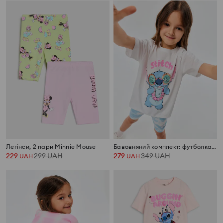
Легінси, 2 пари Minnie Mouse
Бавовняний комплект: футболка та шорти Stitch
229
299
UAH
279
349
UAH
UAH
UAH