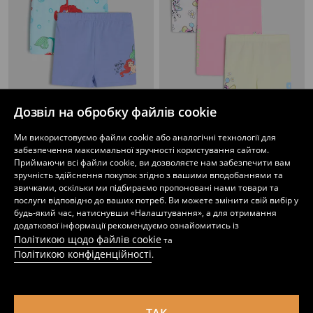
Дозвіл на обробку файлів cookie
Ми використовуємо файли cookie або аналогічні технології для
Шорти, 2 пари Disney Princess
Легінси, 3 пари Bluey
забезпечення максимальної зручності користування сайтом.
139
299
UAH
299
399
UAH
UAH
UAH
Приймаючи всі файли cookie, ви дозволяєте нам забезпечити вам
зручність здійснення покупок згідно з вашими вподобаннями та
звичками, оскільки ми підбираємо пропоновані нами товари та
послуги відповідно до ваших потреб. Ви можете змінити свій вибір у
будь-який час, натиснувши «Налаштування», а для отримання
додаткової інформації рекомендуємо ознайомитись із
Політикою щодо файлів cookie
та
Політикою конфіденційності
.