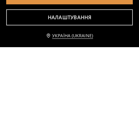
НАЛАШТУВАННЯ
Повідомити мене
УКРАЇНА (UKRAINE)
Шорти, 2 пари
Короткі легінси 7 pack
159
199
UAH
499
599
UAH
UAH
UAH