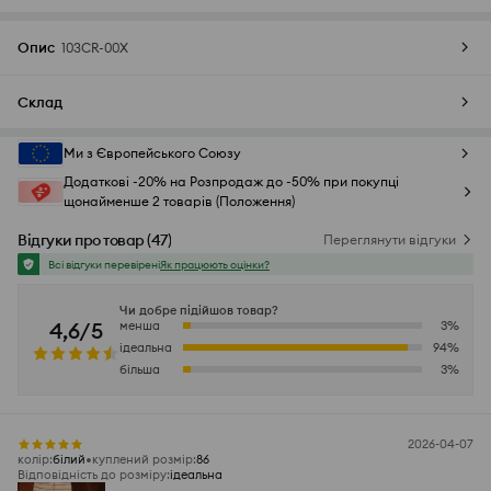
Опис
103CR-00X
Склад
Ми з Європейського Союзу
Додаткові -20% на Розпродаж до -50% при покупці
щонайменше 2 товарів (Положення)
Відгуки про товар
(
47
)
Переглянути відгуки
Всі відгуки перевірені
Як працюють оцінки?
Чи добре підійшов товар?
4,6/5
менша
3
%
ідеальна
94
%
більша
3
%
2026-04-07
колір
:
білий
куплений розмір
:
86
Відповідність до розміру
:
ідеальна