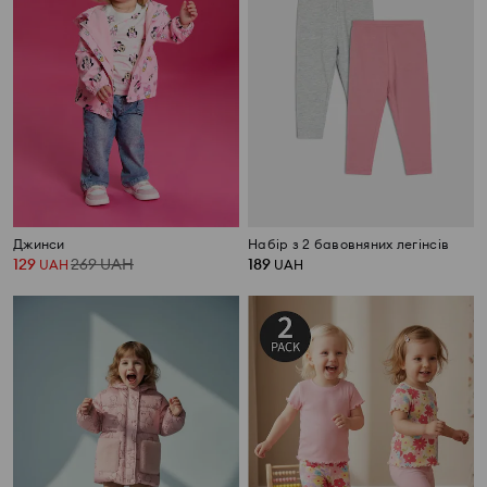
Джинси
Набір з 2 бавовняних легінсів
129
269
UAH
189
UAH
UAH