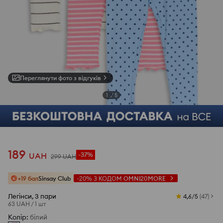
Переглянути фото з відгуків
1
/
5
189
UAH
-37%
299
UAH
+19 бал
Sinsay Club
-20%
З КОДОМ
OMNI20MORE
Легінси, 3 пари
4,6/5
(
47
)
63 UAH
/
1 шт
Колір
:
білий