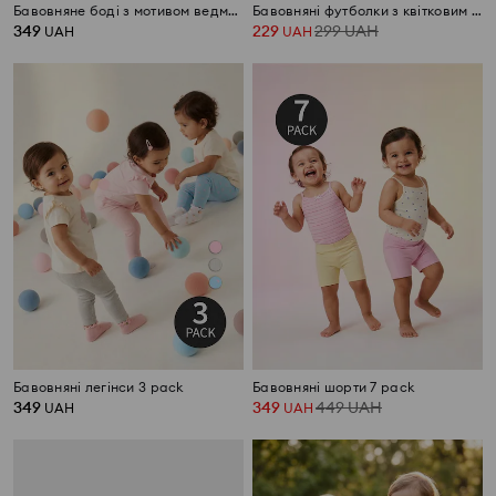
Бавовняне боді з мотивом ведмедиків 3 pack
Бавовняні футболки з квітковим мотивом 3 pack
349
229
299
UAH
UAH
UAH
Бавовняні легінси 3 pack
Бавовняні шорти 7 pack
349
349
449
UAH
UAH
UAH