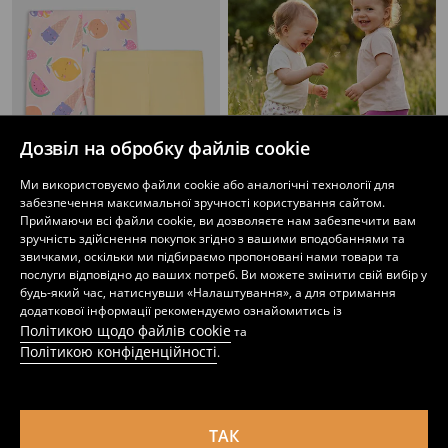
Дозвіл на обробку файлів cookie
Ми використовуємо файли cookie або аналогічні технології для
забезпечення максимальної зручності користування сайтом.
Приймаючи всі файли cookie, ви дозволяєте нам забезпечити вам
зручність здійснення покупок згідно з вашими вподобаннями та
Легінси, 2 пари
Набір з 2 бавовняних легінсів
звичками, оскільки ми підбираємо пропоновані нами товари та
149
189
UAH
189
UAH
UAH
послуги відповідно до ваших потреб. Ви можете змінити свій вибір у
будь-який час, натиснувши «Налаштування», а для отримання
додаткової інформації рекомендуємо ознайомитись із
Політикою щодо файлів cookie
та
Політикою конфіденційності
.
ТАК