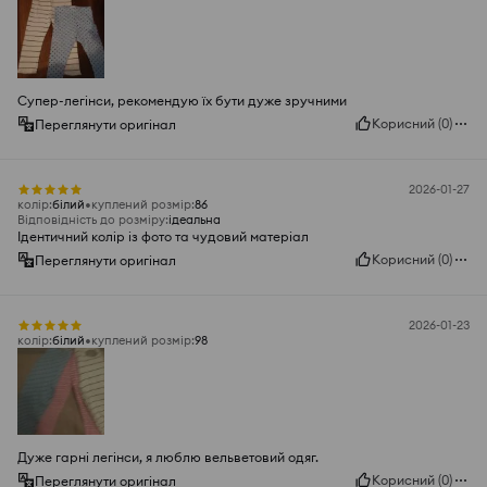
Супер-легінси, рекомендую їх бути дуже зручними
Корисний
(
0
)
Переглянути оригінал
2026-01-27
колір
:
білий
куплений розмір
:
86
Відповідність до розміру
:
ідеальна
Ідентичний колір із фото та чудовий матеріал
Корисний
(
0
)
Переглянути оригінал
2026-01-23
колір
:
білий
куплений розмір
:
98
Дуже гарні легінси, я люблю вельветовий одяг.
Корисний
(
0
)
Переглянути оригінал