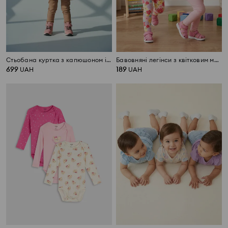
Стьобана куртка з капюшоном і штучним хутром
Бавовняні легінси з квітковим мотивом 2 pack
699
189
UAH
UAH