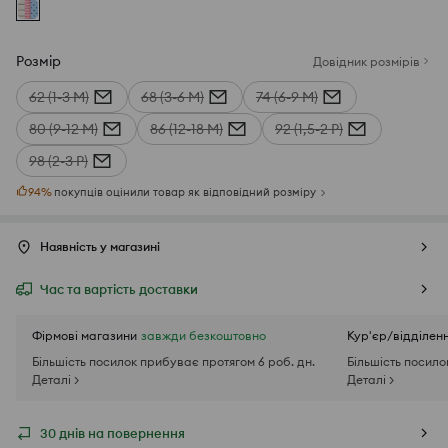
Розмір
Довідник розмірів
62 (1-3 М)
68 (3-6 М)
74 (6-9 М)
80 (9-12 М)
86 (12-18 М)
92 (1,5-2 Р)
98 (2-3 Р)
94
%
покупців оцінили товар як відповідний розміру
Наявність у магазині
Час та вартість доставки
Фірмові магазини
завжди безкоштовно
Кур'єр/відділен
Більшість посилок прибуває протягом 6 роб. дн.
Більшість посило
Деталі >
Деталі >
30 днів на повернення