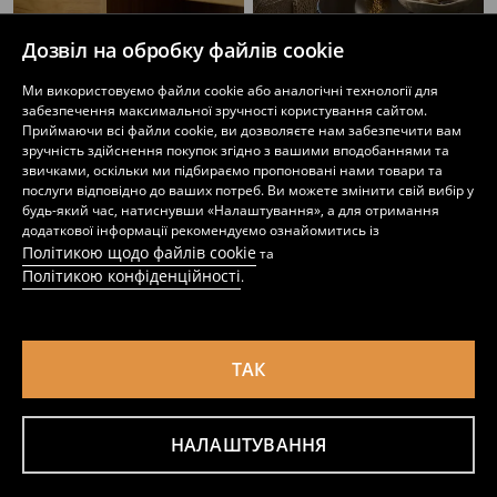
Дозвіл на обробку файлів cookie
Кришталева настільна лампа LED у золотій оправі
LED настільна лампа у формі гриба
Ми використовуємо файли cookie або аналогічні технології для
349
349
UAH
UAH
забезпечення максимальної зручності користування сайтом.
Приймаючи всі файли cookie, ви дозволяєте нам забезпечити вам
зручність здійснення покупок згідно з вашими вподобаннями та
звичками, оскільки ми підбираємо пропоновані нами товари та
послуги відповідно до ваших потреб. Ви можете змінити свій вибір у
будь-який час, натиснувши «Налаштування», а для отримання
додаткової інформації рекомендуємо ознайомитись із
Політикою щодо файлів cookie
та
Політикою конфіденційності
.
ТАК
НАЛАШТУВАННЯ
Світлодіодна підшафкова лампа
LAMP
169
189
UAH
UAH