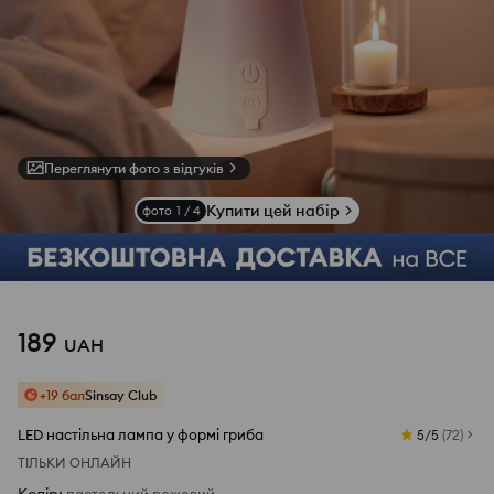
Переглянути фото з відгуків
Купити цей набір
фото
1
/
4
189
UAH
+19 бал
Sinsay Club
LED настільна лампа у формі гриба
5/5
(
72
)
ТІЛЬКИ ОНЛАЙН