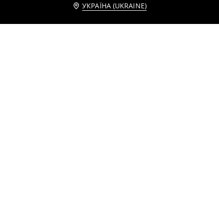
Повідомити мене
УКРАЇНА (UKRAINE)
LED настільна лампа у формі гарбуза
Настільна лампа
229
349
599
UAH
UAH
UAH