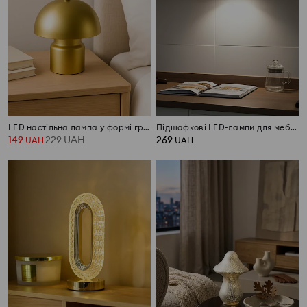
LED настільна лампа у формі гриба
Підшафкові LED-лампи для меблів 3 pack
149
229
UAH
269
UAH
UAH