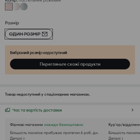
Колір
:
пастельний рожевий
Розмір
ОДИН РОЗМІР
Вибраний розмір недоступний
Перегляньте схожі продукти
Товар недоступний у стаціонарних магазинах.
Час та вартість доставки
Фірмові магазини
завжди безкоштовно
Кур'єр/відділен
Більшість посилок прибуває протягом 6 роб. дн.
Більшість посило
Деталі >
Деталі >