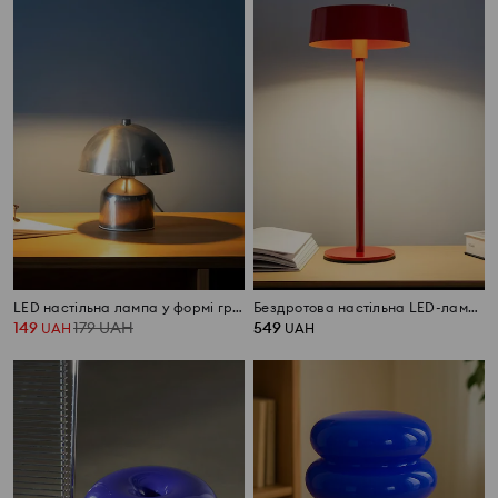
LED настільна лампа у формі гриба
Бездротова настільна LED-лампа з регулюванням яскравості
149
179
UAH
549
UAH
UAH