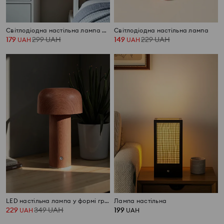
Світлодіодна настільна лампа в ретро стилі
Світлодіодна настільна лампа
179
299
UAH
149
229
UAH
UAH
UAH
LED настільна лампа у формі гриба
Лампа настільна
229
349
UAH
199
UAH
UAH