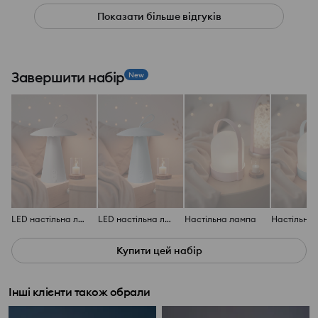
Показати більше відгуків
Завершити набір
New
LED настільна лампа у формі гриба
LED настільна лампа у формі гриба
Настільна лампа
Настільна
Купити цей набір
Інші клієнти також обрали