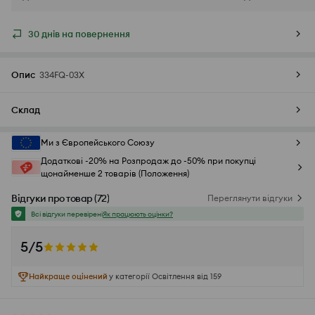
30 днів на повернення
Опис
334FQ-03X
Склад
Ми з Європейського Союзу
Додаткові -20% на Розпродаж до -50% при покупці
щонайменше 2 товарів (Положення)
Відгуки про товар
(
72
)
Переглянути відгуки
Всі відгуки перевірені
Як працюють оцінки?
5/5
Найкраще оцінений
у категорії Освітлення від 159