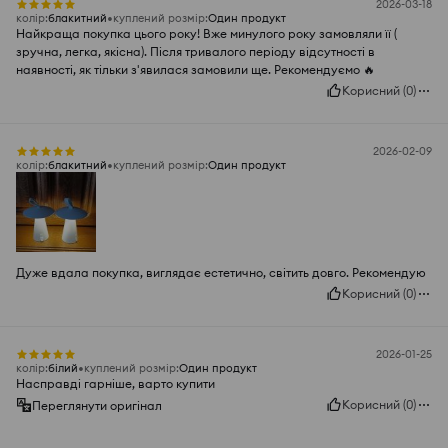
2026-03-18
колір
:
блакитний
куплений розмір
:
Один продукт
Найкраща покупка цього року! Вже минулого року замовляли її (
зручна, легка, якісна). Після тривалого періоду відсутності в
наявності, як тільки з'явилася замовили ще. Рекомендуємо 🔥
Корисний
(
0
)
2026-02-09
колір
:
блакитний
куплений розмір
:
Один продукт
Дуже вдала покупка, виглядає естетично, світить довго. Рекомендую
Корисний
(
0
)
2026-01-25
колір
:
білий
куплений розмір
:
Один продукт
Насправді гарніше, варто купити
Корисний
(
0
)
Переглянути оригінал