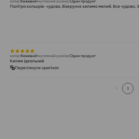
колір
:
бежевий
куплений розмір
:
Один продукт
Палітра кольорів- чудова. Візерунок килима милий. Все чудово. 
колір
:
бежевий
куплений розмір
:
Один продукт
Килим ідеальний
Переглянути оригінал
1