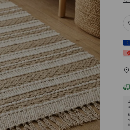
Ф
м
Б
п
Д