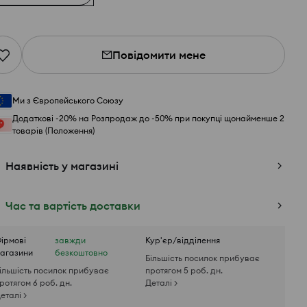
Повідомити мене
Ми з Європейського Союзу
Додаткові -20% на Розпродаж до -50% при покупці щонайменше 2
товарів (Положення)
Наявність у магазині
Час та вартість доставки
ірмові
завжди
Кур'єр/відділення
агазини
безкоштовно
Більшість посилок прибуває
ільшість посилок прибуває
протягом 5 роб. дн.
ротягом 6 роб. дн.
Деталі >
еталі >