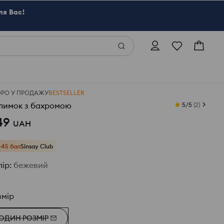
ля Вас!
ОРО У ПРОДАЖУ
BESTSELLER
лимок з бахромою
5/5
(
2
)
49
UAH
+45 бал
Sinsay Club
лір
:
бежевий
змір
ОДИН РОЗМІР