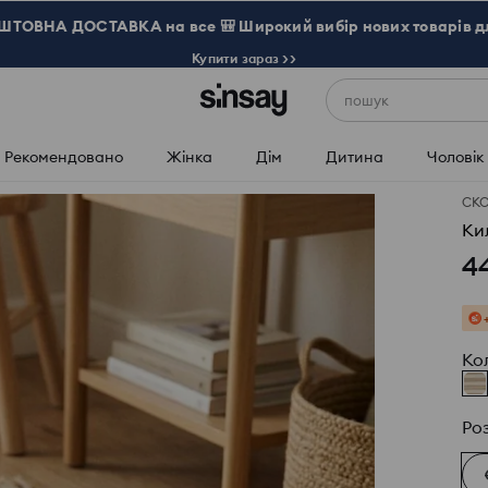
ТОВНА ДОСТАВКА на все 🎒 Широкий вибір нових товарів д
Купити зараз >>
пошук
Рекомендовано
Жінка
Дім
Дитина
Чоловік
СК
Ки
4
Ко
Ро