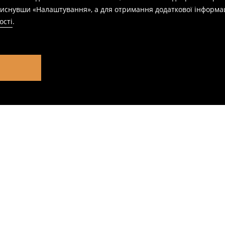
натиснувши «Налаштування», а для отримання додаткової інформа
ості
.