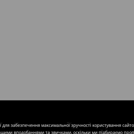
ії для забезпечення максимальної зручності користування сайто
вашими вподобаннями та звичками, оскільки ми підбираємо проп