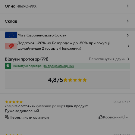
Опис
4869Q-99X
Склад
Ми з Європейського Союзу
Додаткові -20% на Розпродаж до -50% при покупці
щонайменше 2 товарів (Положення)
Відгуки про товар
(
791
)
Переглянути відгуки
Всі відгуки перевірені
Як працюють оцінки?
4,8/5
2026-07-17
колір
:
Фіолетовий
куплений розмір
:
Один продукт
Дуже задоволений
Корисний
(
0
)
Переглянути оригінал