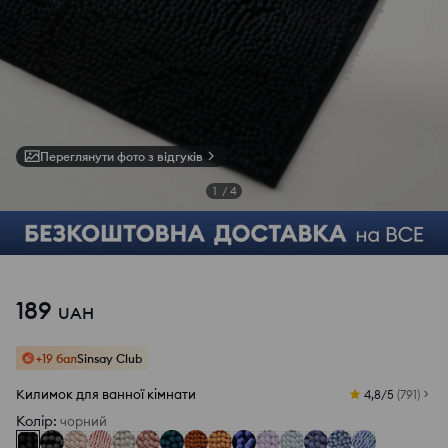
Переглянути фото з відгуків
1
/
4
189
UAH
+19 бал
Sinsay Club
Килимок для ванної кімнати
4,8/5
(
791
)
Колір
:
чорний