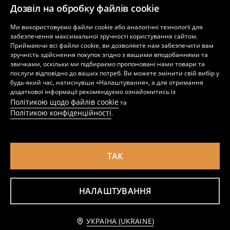
Дозвіл на обробку файлів cookie
Ми використовуємо файли cookie або аналогічні технології для
Килимок для ванної кімнати
Килимок для ванної з геометричним візерунком
забезпечення максимальної зручності користування сайтом.
349
229
UAH
UAH
Приймаючи всі файли cookie, ви дозволяєте нам забезпечити вам
зручність здійснення покупок згідно з вашими вподобаннями та
звичками, оскільки ми підбираємо пропоновані нами товари та
послуги відповідно до ваших потреб. Ви можете змінити свій вибір у
будь-який час, натиснувши «Налаштування», а для отримання
додаткової інформації рекомендуємо ознайомитись із
Політикою щодо файлів cookie
та
Політикою конфіденційності
.
ТАК
НАЛАШТУВАННЯ
Тафтинговий килимок для ванної
Килимок для ванної кімнати
339
399
UAH
UAH
Додати до кошика
УКРАЇНА (UKRAINE)
189 UAH