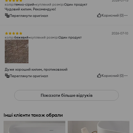
2026-07-13
колір
:
темно-сірий
куплений розмір
:
Один продукт
Чудовий килим. Рекомендую!
Корисний
(
0
)
Переглянути оригінал
2026-07-10
колір
:
бежевий
куплений розмір
:
Один продукт
Дуже хороший килим, протиковзкий
Корисний
(
0
)
Переглянути оригінал
Показати більше відгуків
Інші клієнти також обрали