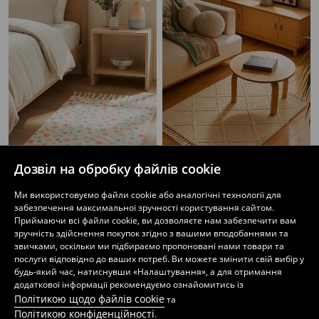
Дозвіл на обробку файлів cookie
Ми використовуємо файли cookie або аналогічні технології для
забезпечення максимальної зручності користування сайтом.
Килим з квітковим мотивом і китицями
Килим з геометричним візерунком
Приймаючи всі файли cookie, ви дозволяєте нам забезпечити вам
279
449
UAH
UAH
зручність здійснення покупок згідно з вашими вподобаннями та
звичками, оскільки ми підбираємо пропоновані нами товари та
послуги відповідно до ваших потреб. Ви можете змінити свій вибір у
будь-який час, натиснувши «Налаштування», а для отримання
додаткової інформації рекомендуємо ознайомитись із
Політикою щодо файлів cookie
та
Політикою конфіденційності
.