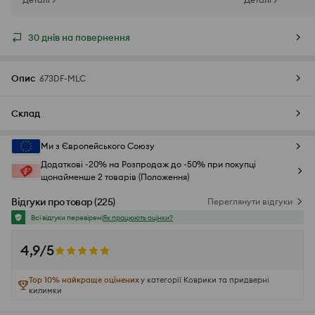
30 днів на повернення
Опис
673DF-MLC
Склад
Ми з Європейського Союзу
Додаткові -20% на Розпродаж до -50% при покупці
щонайменше 2 товарів (Положення)
Відгуки про товар
(
225
)
Переглянути відгуки
Всі відгуки перевірені
Як працюють оцінки?
4,9/5
Top 10% найкраще оцінених
у категорії Коврики та придверні
килимки