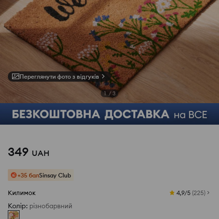
Переглянути фото з відгуків
1
/
3
349
UAH
+35 бал
Sinsay Club
Килимок
4,9/5
(
225
)
Колір
:
різнобарвний