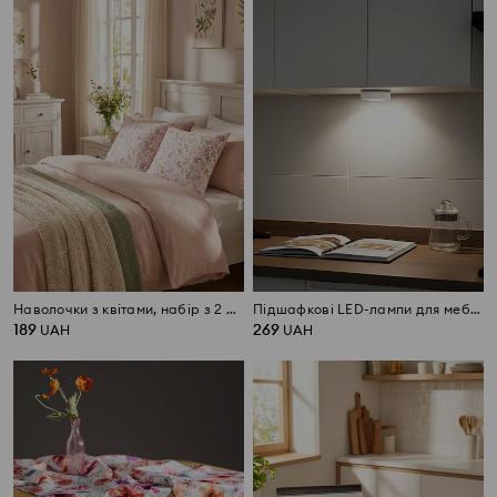
Наволочки з квітами, набір з 2 штук
Підшафкові LED-лампи для меблів 3 pack
189
269
UAH
UAH