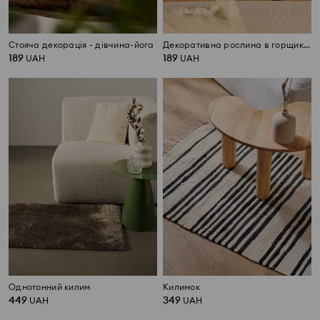
Стояча декорація - дівчина-йога
Декоративна рослина в горщику – орхідея
189
189
UAH
UAH
Однотонний килим
Килимок
449
349
UAH
UAH