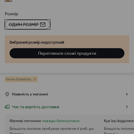
Розмір
ОДИН РОЗМІР
Вибраний розмір недоступний
Перегляньте схожі продукти
Home Essentials
Наявність у магазині
Час та вартість доставки
Фірмові магазини
завжди безкоштовно
Кур'єр/відділен
Більшість посилок прибуває протягом 6 роб. дн.
Більшість посило
Деталі >
Деталі >