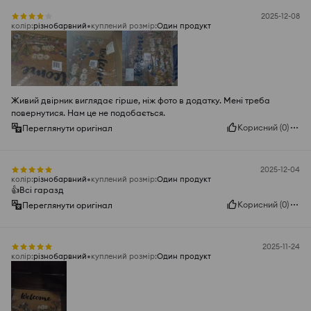
2025-12-08
колір
:
різнобарвний
куплений розмір
:
Один продукт
Живий двірник виглядає гірше, ніж фото в додатку. Мені треба
повернутися. Нам це не подобається.
Корисний
(
0
)
Переглянути оригінал
2025-12-04
колір
:
різнобарвний
куплений розмір
:
Один продукт
👍️Всі гаразд
Корисний
(
0
)
Переглянути оригінал
2025-11-24
колір
:
різнобарвний
куплений розмір
:
Один продукт