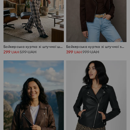
Байкерська куртка зі штучної шкіри
Байкерська куртка зі штучної замші з декоративними шипами
299
599
UAH
399
999
UAH
UAH
UAH