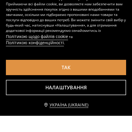
Приймаючи всі файли cookie, ви дозволяєте нам забезпечити вам
зручність здійснення покупок згідно з вашими вподобаннями та
звичками, оскільки ми підбираємо пропоновані нами товари та
послуги відповідно до ваших потреб. Ви можете змінити свій вибір у
будь-який час, натиснувши «Налаштування», а для отримання
додаткової інформації рекомендуємо ознайомитись із
Політикою щодо файлів cookie
та
Політикою конфіденційності
.
ТАК
НАЛАШТУВАННЯ
Байкерська куртка з поясом
Куртка з коміром із штучного замшу
349
699
UAH
799
UAH
UAH
Повідомити мене
УКРАЇНА (UKRAINE)