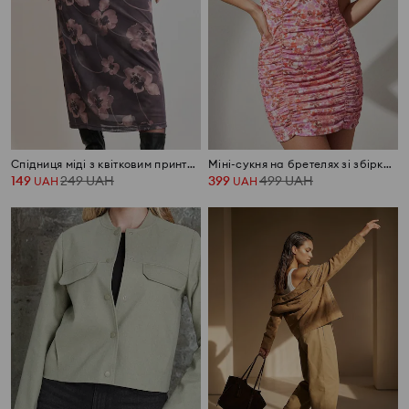
Спідниця міді з квітковим принтом
Міні-сукня на бретелях зі збірками та квітковим візерунком
149
249
UAH
399
499
UAH
UAH
UAH