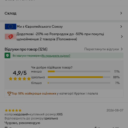
Склад
Ми з Європейського Союзу
Додаткові -20% на Розпродаж до -50% при покупці
щонайменше 2 товарів (Положення)
Відгуки про товар
(
1216
)
Переглянути відгуки
Всі відгуки перевірені
Як працюють оцінки?
Чи добре підійшов товар?
4,9/5
менша
11
%
ідеальна
88
%
більша
1
%
Top 18% найкраще оцінених
у категорії Куртки і пальта
2026-08-07
колір
:
нюдовий
куплений розмір
:
XXS
Відповідність до розміру
:
ідеальна
Чудово, рекомендую