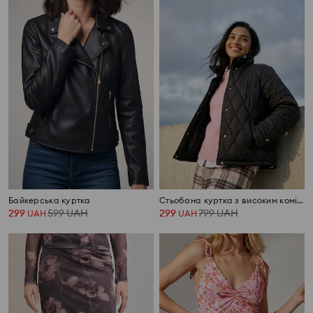
Байкерська куртка
Стьобана куртка з високим коміром
299
599
UAH
299
799
UAH
UAH
UAH