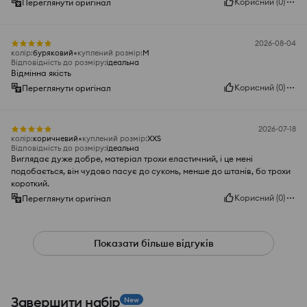
Корисний
(
0
)
Переглянути оригінал
2026-08-04
колір
:
буряковий
куплений розмір
:
M
Відповідність до розміру
:
ідеальна
Відмінна якість
Корисний
(
0
)
Переглянути оригінал
2026-07-18
колір
:
коричневий
куплений розмір
:
XXS
Відповідність до розміру
:
ідеальна
Виглядає дуже добре, матеріал трохи еластичний, і це мені
подобається, він чудово пасує до суконь, менше до штанів, бо трохи
короткий.
Корисний
(
0
)
Переглянути оригінал
Показати більше відгуків
Завершити набір
New