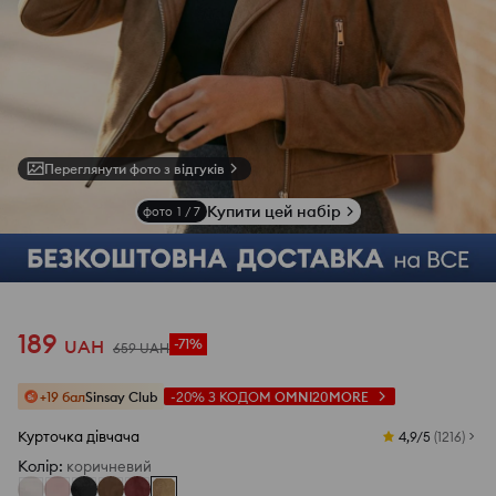
Переглянути фото з відгуків
Купити цей набір
фото
1
/
7
189
UAH
-71%
659
UAH
+19 бал
Sinsay Club
-20%
З КОДОМ
OMNI20MORE
Курточка дівчача
4,9/5
(
1216
)
Колір
:
коричневий