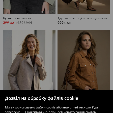
Куртка з віскозою
Куртка з імітації замші з декоративними заклепками
399
459
UAH
999
UAH
UAH
Дозвіл на обробку файлів cookie
Байкерська куртка
Куртка з бахромою
Ми використовуємо файли cookie або аналогічні технології для
399
899
UAH
449
659
UAH
UAH
UAH
забезпечення максимальної зручності користування сайтом.