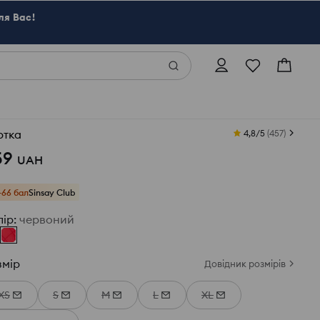
ля Вас!
ртка
4,8/5
(
457
)
59
UAH
+66 бал
Sinsay Club
лір
:
червоний
змір
Довідник розмірів
XS
S
M
L
XL