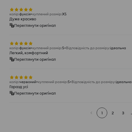
колір
:
фуксія
куплений розмір
:
XS
Дуже красиво
Переглянути оригінал
колір
:
фуксія
куплений розмір
:
S
Відповідність до розміру
:
ідеальна
Легкий, комфортний
Переглянути оригінал
колір
:
червоний
куплений розмір
:
S
Відповідність до розміру
:
ідеальна
Гаразд усі
Переглянути оригінал
1
2
3
.