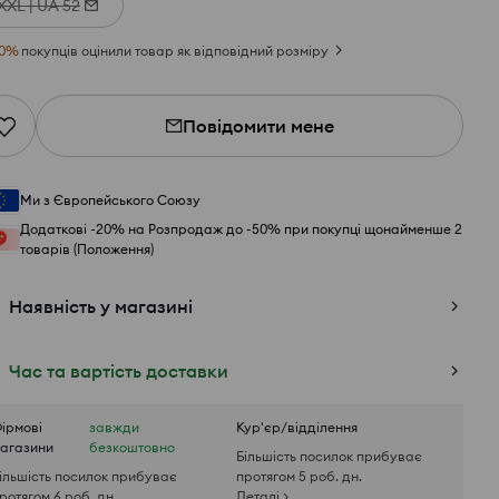
XXL | UA 52
0
%
покупців оцінили товар як відповідний розміру
Повідомити мене
Ми з Європейського Союзу
Додаткові -20% на Розпродаж до -50% при покупці щонайменше 2
товарів (Положення)
Наявність у магазині
Час та вартість доставки
ірмові
завжди
Кур'єр/відділення
агазини
безкоштовно
Більшість посилок прибуває
ільшість посилок прибуває
протягом 5 роб. дн.
ротягом 6 роб. дн.
Деталі >