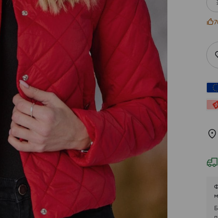
7
Ф
м
Б
п