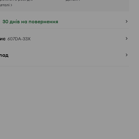
еталі >
30 днів на повернення
ис
607DA-33X
лад