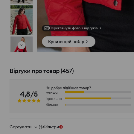
Переглянути фото з відгуків
Купити цей набір
Відгуки про товар
(
457
)
Чи добре підійшов товар?
4,8/5
менша
ідеальна
більша
Сортувати
Фільтри
1