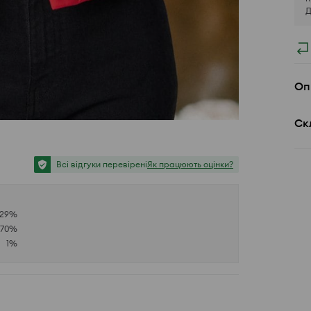
Д
Оп
Ск
Всі відгуки перевірені
Як працюють оцінки?
29
%
70
%
1
%