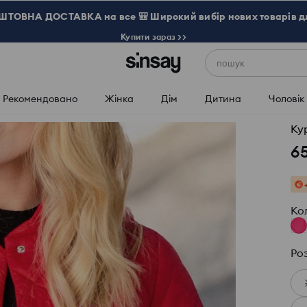
ТОВНА ДОСТАВКА на все 🎒 Широкий вибір нових товарів д
Купити зараз >>
пошук
Рекомендовано
Жінка
Дім
Дитина
Чоловік
Ку
6
Ко
Ро