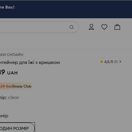
ля Вас!
ЬКИ ОНЛАЙН
нтейнер для їжі з кришкою
4,5/5
(
9
)
39
UAH
+24 бал
Sinsay Club
лір
:
clear
змір
ОДИН РОЗМІР