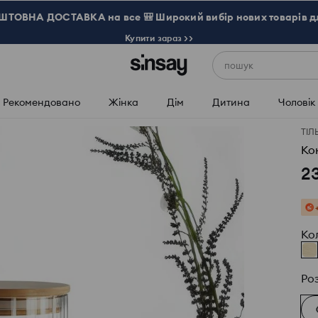
ТОВНА ДОСТАВКА на все 🎒 Широкий вибір нових товарів д
Купити зараз >>
пошук
Рекомендовано
Жінка
Дім
Дитина
Чоловік
ТІЛ
Ко
2
Ко
Ро