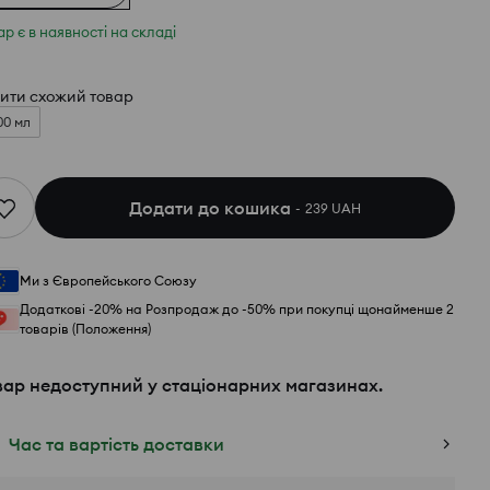
ар є в наявності на складі
ити схожий товар
00 мл
Додати до кошика
239 UAH
Ми з Європейського Союзу
Додаткові -20% на Розпродаж до -50% при покупці щонайменше 2
товарів (Положення)
вар недоступний у стаціонарних магазинах.
Час та вартість доставки