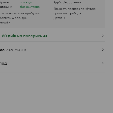
ірмові
завжди
Кур'єр/відділення
агазини
безкоштовно
Більшість посилок прибуває
ільшість посилок прибуває
протягом 5 роб. дн.
ротягом 6 роб. дн.
Деталі >
еталі >
30 днів на повернення
ис
739GM-CLR
лад