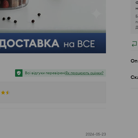
Ф
м
Б
п
Д
Оп
Всі відгуки перевірені
Як працюють оцінки?
Ск
2026-05-23