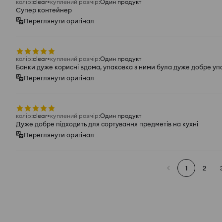
колір
:
clear
куплений розмір
:
Один продукт
Супер контейнер
Переглянути оригінал
колір
:
clear
куплений розмір
:
Один продукт
Банки дуже корисні вдома, упаковка з ними була дуже добре у
Переглянути оригінал
колір
:
clear
куплений розмір
:
Один продукт
Дуже добре підходить для сортування предметів на кухні
Переглянути оригінал
1
2