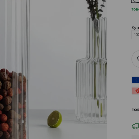
тов
Куп
10
То