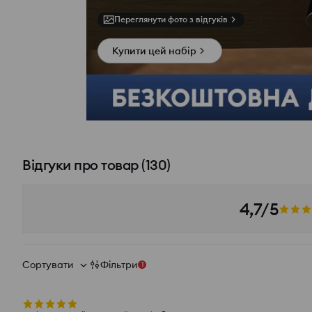
Переглянути фото з відгуків
Купити цей набір
Відгуки про товар
(
130
)
4,7/5
Сортувати
Фільтри
1