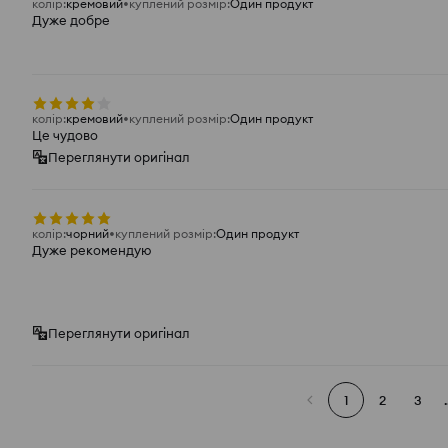
колір
:
кремовий
куплений розмір
:
Один продукт
Дуже добре
колір
:
кремовий
куплений розмір
:
Один продукт
Це чудово
Переглянути оригінал
колір
:
чорний
куплений розмір
:
Один продукт
Дуже рекомендую
Переглянути оригінал
1
2
3
.