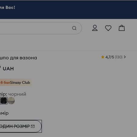
ля Вас!
шпо для вазона
4,7/5
(
130
)
9
UAH
+8 бал
Sinsay Club
лір
:
чорний
змір
ОДИН РОЗМІР