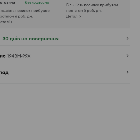
агазини
безкоштовно
Більшість посилок прибуває
ільшість посилок прибуває
протягом 5 роб. дн.
ротягом 6 роб. дн.
Деталі >
еталі >
30 днів на повернення
ис
194BM-99X
лад