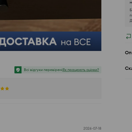
м
Б
п
Д
Оп
Ск
Всі відгуки перевірені
Як працюють оцінки?
2026-07-18