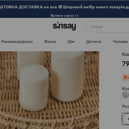
ТОВНА ДОСТАВКА на все 🎒 Широкий вибір нових товарів д
Купити зараз >>
пошук
Рекомендовано
Жінка
Дім
Дитина
Чоловік
Ка
7
Ко
Ро