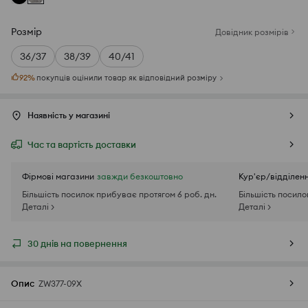
Розмір
Довідник розмірів
36/37
38/39
40/41
92
%
покупців оцінили товар як відповідний розміру
Наявність у магазині
Час та вартість доставки
Фірмові магазини
завжди безкоштовно
Кур'єр/відділен
Більшість посилок прибуває протягом 6 роб. дн.
Більшість посило
Деталі >
Деталі >
30 днів на повернення
Опис
ZW377-09X