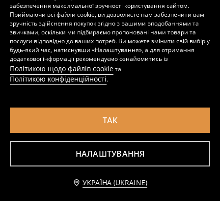
забезпечення максимальної зручності користування сайтом.
Тапочки з штучним хутром
Плюшеві капці з мотивом бантів
Приймаючи всі файли cookie, ви дозволяєте нам забезпечити вам
129
229
UAH
299
UAH
UAH
зручність здійснення покупок згідно з вашими вподобаннями та
звичками, оскільки ми підбираємо пропоновані нами товари та
послуги відповідно до ваших потреб. Ви можете змінити свій вибір у
будь-який час, натиснувши «Налаштування», а для отримання
додаткової інформації рекомендуємо ознайомитись із
Політикою щодо файлів cookie
та
Політикою конфіденційності
.
ТАК
НАЛАШТУВАННЯ
Капці зі штучним хутром
Тапочки з декоративним бантом
Додати до кошика
УКРАЇНА (UKRAINE)
129
229
UAH
UAH
229 UAH