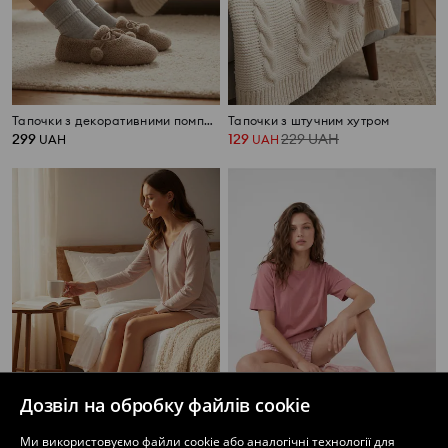
Тапочки з декоративними помпонами
Тапочки з штучним хутром
299
129
229
UAH
UAH
UAH
Дозвіл на обробку файлів cookie
Ми використовуємо файли cookie або аналогічні технології для