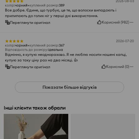
2026-08-03
колір
:
чорний
куплений розмір
:
389
Все добре. Єдине, що турбує, це те, що волоски випадають і
прилипають до голих ніг у перші дні використання.
Корисний
(
982
)
Переглянути оригінал
2026-07-20
колір
:
чорний
куплений розмір
:
367
Відповідність до розміру
:
ідеальна
Відмінно, я купую неодноразово. Я не люблю носити ношені капці,
купую за таку ціну раз на два місяці. 👍️
Корисний
(
0
)
Переглянути оригінал
Показати більше відгуків
Інші клієнти також обрали