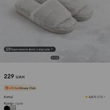
Переглянути фото з відгуків
1
/
2
229
UAH
+23 бал
Sinsay Club
Капці
4,8/5
(
678
)
Колір
:
сірий