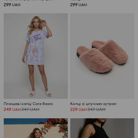
299
299
UAH
UAH
Плюшеві капці Care Bears
Капці зі штучним хутром
249
349
UAH
229
349
UAH
UAH
UAH