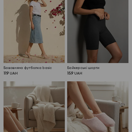
Бавовняна футболка basic
Байкерські шорти
119
159
UAH
UAH