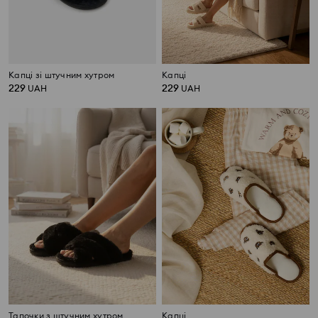
Капці зі штучним хутром
Капці
229
229
UAH
UAH
Тапочки з штучним хутром
Капці