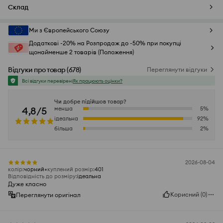
Склад
Ми з Європейського Союзу
Додаткові -20% на Розпродаж до -50% при покупці
щонайменше 2 товарів (Положення)
Відгуки про товар
(
678
)
Переглянути відгуки
Всі відгуки перевірені
Як працюють оцінки?
Чи добре підійшов товар?
4,8/5
менша
5
%
ідеальна
92
%
більша
2
%
2026-08-04
колір
:
чорний
куплений розмір
:
401
Відповідність до розміру
:
ідеальна
Дуже класно
Корисний
(
0
)
Переглянути оригінал