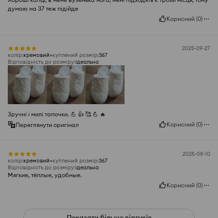
думаю на 37 теж підійде
Корисний
(
0
)
2025-09-27
колір
:
кремовий
куплений розмір
:
367
Відповідність до розміру
:
ідеальна
Зручні і милі тапочки. 💪 👍️ 🥰 💪 🔥
Корисний
(
0
)
Переглянути оригінал
2025-08-10
колір
:
кремовий
куплений розмір
:
367
Відповідність до розміру
:
ідеальна
Мягкие, тёплые, удобные.
Корисний
(
0
)
Показати більше відгуків