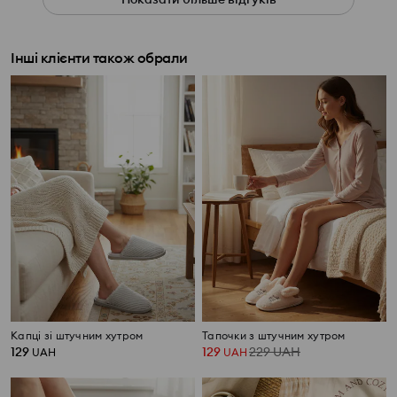
Інші клієнти також обрали
Капці зі штучним хутром
Тапочки з штучним хутром
129
129
229
UAH
UAH
UAH