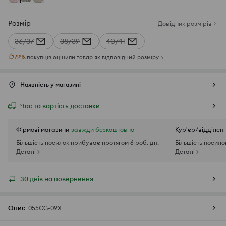
Розмір
Довідник розмірів
36/37
38/39
40/41
72
%
покупців оцінили товар як відповідний розміру
Наявність у магазині
Час та вартість доставки
Фірмові магазини
завжди безкоштовно
Кур'єр/відділен
Більшість посилок прибуває протягом 6 роб. дн.
Більшість посило
Деталі >
Деталі >
30 днів на повернення
Опис
055CG-09X