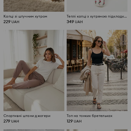
Капці зі штучним хутром
Теплі капці з хутряною підкладкою
229
349
UAH
UAH
Спортивні штани джогери
Топ на тонких бретельках
279
129
UAH
UAH