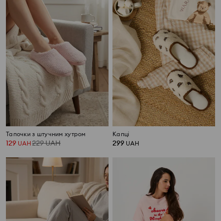
Тапочки з штучним хутром
Капці
129
229
UAH
299
UAH
UAH