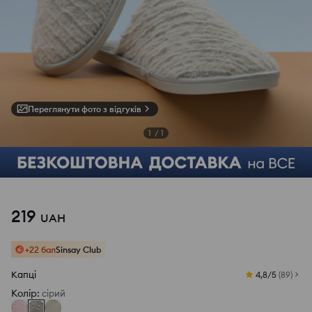
Переглянути фото з відгуків
1
/
1
219
UAH
+22 бал
Sinsay Club
Капці
4,8/5
(
89
)
Колір
:
сірий