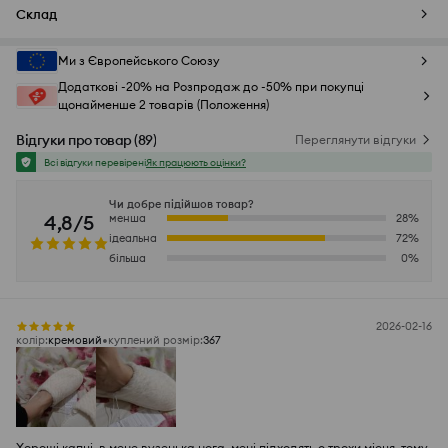
Склад
Ми з Європейського Союзу
Додаткові -20% на Розпродаж до -50% при покупці
щонайменше 2 товарів (Положення)
Відгуки про товар
(
89
)
Переглянути відгуки
Всі відгуки перевірені
Як працюють оцінки?
Чи добре підійшов товар?
4,8/5
менша
28
%
ідеальна
72
%
більша
0
%
2026-02-16
колір
:
кремовий
куплений розмір
:
367
Хороші капці, в мене вузенька нога, мені підходять є трохи місця, тому