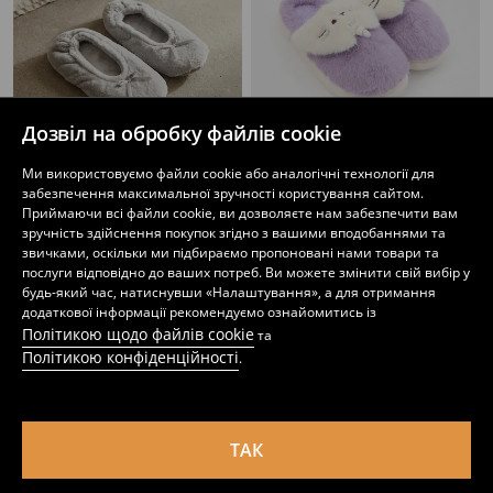
Дозвіл на обробку файлів cookie
Ми використовуємо файли cookie або аналогічні технології для
забезпечення максимальної зручності користування сайтом.
Капці
Тапочки з штучним хутром Pusheen the Cat
Приймаючи всі файли cookie, ви дозволяєте нам забезпечити вам
129
349
UAH
UAH
зручність здійснення покупок згідно з вашими вподобаннями та
звичками, оскільки ми підбираємо пропоновані нами товари та
послуги відповідно до ваших потреб. Ви можете змінити свій вибір у
будь-який час, натиснувши «Налаштування», а для отримання
додаткової інформації рекомендуємо ознайомитись із
Політикою щодо файлів cookie
та
Політикою конфіденційності
.
ТАК