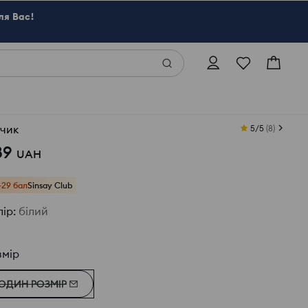
ля Вас!
ечик
5/5
(
8
)
89
UAH
+29 бал
Sinsay Club
лір
:
білий
змір
ОДИН РОЗМІР