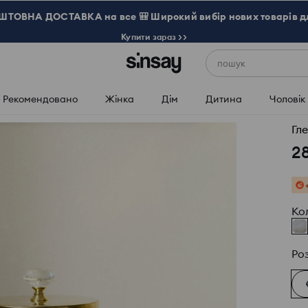
ТОВНА ДОСТАВКА на все 🎒 Широкий вибір нових товарів д
Купити зараз >>
пошук
Рекомендовано
Жінка
Дім
Дитина
Чоловік
Гл
2
Ко
Ро