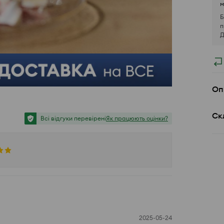
м
Б
п
Д
Оп
Ск
Всі відгуки перевірені
Як працюють оцінки?
2025-05-24