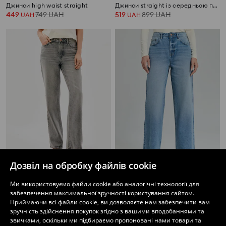
Джинси high waist straight
Джинси straight із середньою посадкою
449
749
UAH
519
899
UAH
UAH
UAH
Дозвіл на обробку файлів cookie
Джинси широкого крою з високою талією
Джинси wide leg
Ми використовуємо файли cookie або аналогічні технології для
299
449
UAH
499
599
UAH
UAH
UAH
забезпечення максимальної зручності користування сайтом.
Приймаючи всі файли cookie, ви дозволяєте нам забезпечити вам
зручність здійснення покупок згідно з вашими вподобаннями та
звичками, оскільки ми підбираємо пропоновані нами товари та