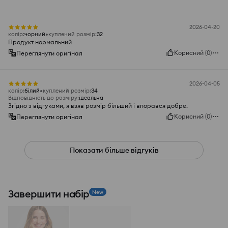
2026-04-20
колір
:
чорний
куплений розмір
:
32
Продукт нормальний
Корисний
(
0
)
Переглянути оригінал
2026-04-05
колір
:
білий
куплений розмір
:
34
Відповідність до розміру
:
ідеальна
Згідно з відгуками, я взяв розмір більший і впорався добре.
Корисний
(
0
)
Переглянути оригінал
Показати більше відгуків
Завершити набір
New