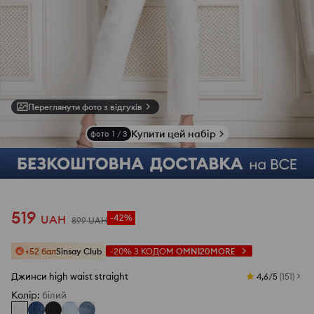
Переглянути фото з відгуків
Купити цей набір
фото
1
/
3
519
UAH
-42%
899
UAH
+52 бал
Sinsay Club
-20%
З КОДОМ
OMNI20MORE
Джинси high waist straight
4,6/5
(
151
)
Колір
:
білий