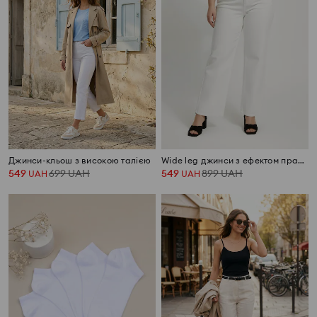
Джинси-кльош з високою талією
Wide leg джинси з ефектом прання Plus size
549
699
UAH
549
899
UAH
UAH
UAH