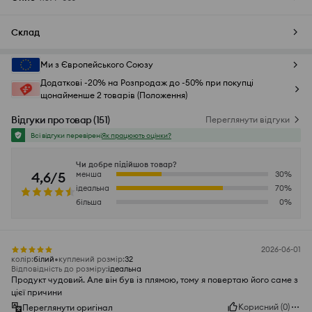
Склад
Ми з Європейського Союзу
Додаткові -20% на Розпродаж до -50% при покупці
щонайменше 2 товарів (Положення)
Відгуки про товар
(
151
)
Переглянути відгуки
Всі відгуки перевірені
Як працюють оцінки?
Чи добре підійшов товар?
4,6/5
менша
30
%
ідеальна
70
%
більша
0
%
2026-06-01
колір
:
білий
куплений розмір
:
32
Відповідність до розміру
:
ідеальна
Продукт чудовий. Але він був із плямою, тому я повертаю його саме з
цієї причини
Корисний
(
0
)
Переглянути оригінал