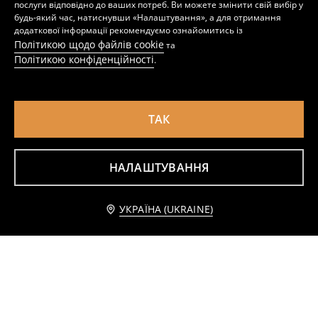
послуги відповідно до ваших потреб. Ви можете змінити свій вибір у
будь-який час, натиснувши «Налаштування», а для отримання
додаткової інформації рекомендуємо ознайомитись із
Політикою щодо файлів cookie
та
Політикою конфіденційності
.
ТАК
НАЛАШТУВАННЯ
Джинси straight wide leg з високою талією
Джинси straight із середньою посадкою
699
249
599
UAH
UAH
UAH
Додати до кошика
УКРАЇНА (UKRAINE)
519 UAH