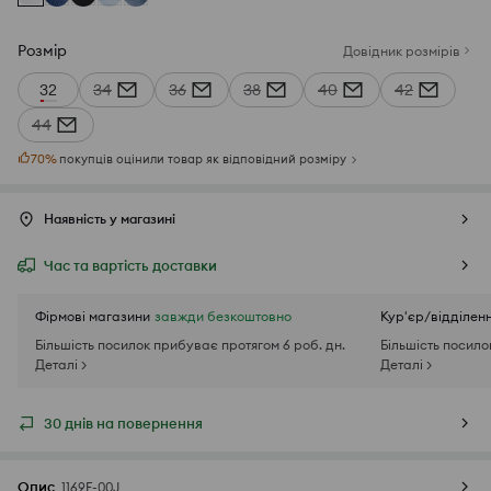
Розмір
Довідник розмірів
32
34
36
38
40
42
44
70
%
покупців оцінили товар як відповідний розміру
Наявність у магазині
Час та вартість доставки
Фірмові магазини
завжди безкоштовно
Кур'єр/відділен
Більшість посилок прибуває протягом 6 роб. дн.
Більшість посило
Деталі >
Деталі >
30 днів на повернення
Опис
1169F-00J