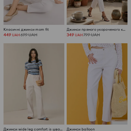
Класичні джинси mom fit
Джинси прямого укороченого крою
449
699
UAH
349
799
UAH
UAH
UAH
Джинси wide leg comfort із швами
Джинси balloon