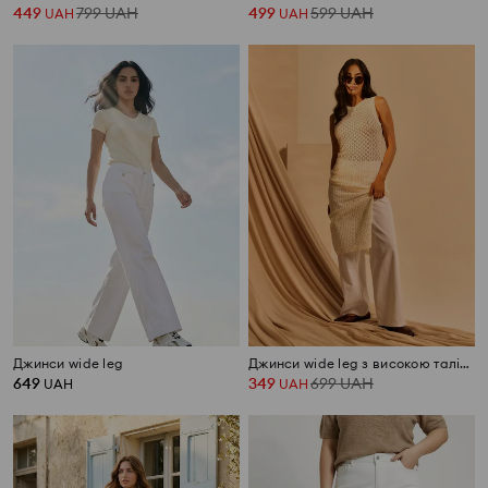
449
799
UAH
499
599
UAH
UAH
UAH
Джинси wide leg
Джинси wide leg з високою талією з тканинним поясом
649
349
699
UAH
UAH
UAH