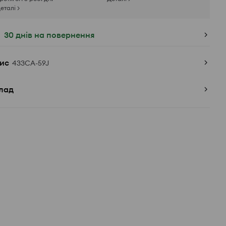
еталі >
30 днів на повернення
ис
433CA-59J
лад