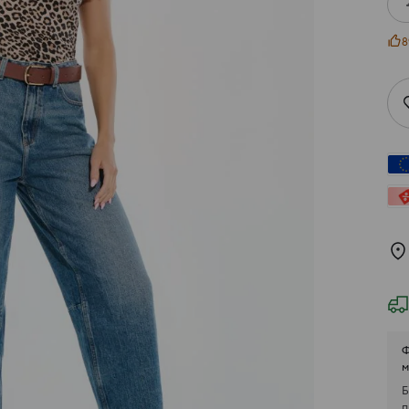
8
Ф
м
Б
п