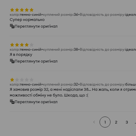
колір
:
темно-синій
куплений розмір
:
36
Відповідність до розміру
:
ідеал
Супер нормально
Переглянути оригінал
колір
:
темно-синій
куплений розмір
:
38
Відповідність до розміру
:
ідеал
Я в порядку
Переглянути оригінал
колір
:
темно-синій
куплений розмір
:
32
Відповідність до розміру
:
більш
Я замовив розмір 32, а мені надіслали 38... На жаль, коли я отри
можливості обміну не було. Шкода, що :(
Переглянути оригінал
1
2
3
.