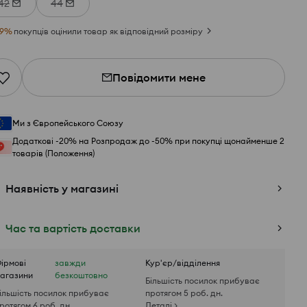
42
44
9
%
покупців оцінили товар як відповідний розміру
Повідомити мене
Ми з Європейського Союзу
Додаткові -20% на Розпродаж до -50% при покупці щонайменше 2
товарів (Положення)
Наявність у магазині
Час та вартість доставки
ірмові
завжди
Кур'єр/відділення
агазини
безкоштовно
Більшість посилок прибуває
ільшість посилок прибуває
протягом 5 роб. дн.
ротягом 6 роб. дн.
Деталі >