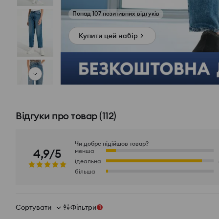
Переглянути фото з відгуків
Купити цей набір
Відгуки про товар
(
112
)
Чи добре підійшов товар?
4,9/5
менша
ідеальна
більша
Сортувати
Фільтри
1