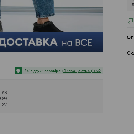
Д
Оп
Ск
Всі відгуки перевірені
Як працюють оцінки?
9
%
89
%
2
%