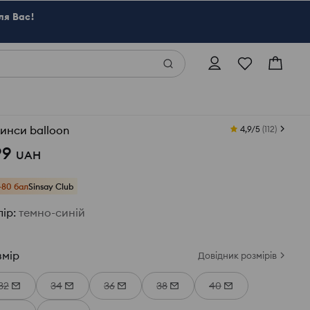
ля Вас!
инси balloon
4,9/5
(
112
)
99
UAH
+80 бал
Sinsay Club
лір
:
темно-синій
змір
Довідник розмірів
32
34
36
38
40