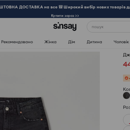
ТОВНА ДОСТАВКА на все 🎒 Широкий вибір нових товарів д
Купити зараз >>
пошук
Рекомендовано
Жінка
Дім
Дитина
Чоловік
Дж
4
Ко
Ро