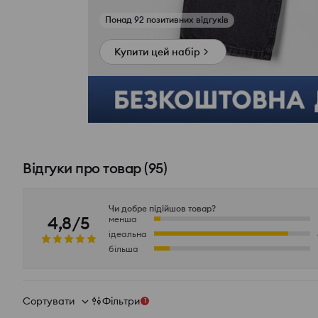
Переглянути фото з відгуків
Купити цей набір
Відгуки про товар
(
95
)
Чи добре підійшов товар?
4,8/5
менша
ідеальна
більша
Сортувати
Фільтри
1