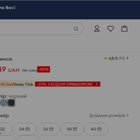
ля Вас!
инси
4,8/5
(
95
)
49
UAH
-40%
749
UAH
+45 бал
Sinsay Club
-20%
З КОДОМ
OMNI20MORE
лір
:
чорний
змір
Довідник розмірів
32
34
36
38
40