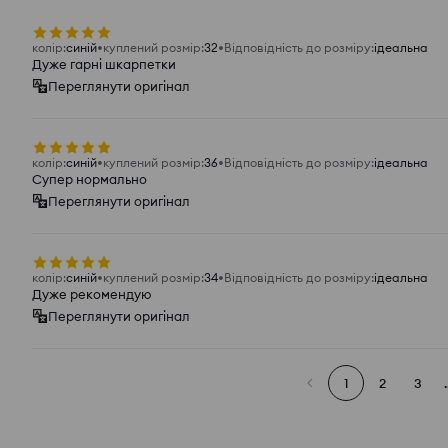
колір
:
синій
куплений розмір
:
32
Відповідність до розміру
:
ідеальна
Дуже гарні шкарпетки
Переглянути оригінал
колір
:
синій
куплений розмір
:
36
Відповідність до розміру
:
ідеальна
Супер нормально
Переглянути оригінал
колір
:
синій
куплений розмір
:
34
Відповідність до розміру
:
ідеальна
Дуже рекомендую
Переглянути оригінал
1
2
3
.