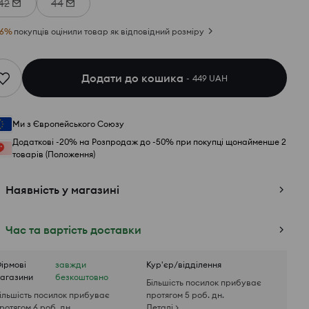
42
44
6
%
покупців оцінили товар як відповідний розміру
Додати до кошика
449 UAH
Ми з Європейського Союзу
Додаткові -20% на Розпродаж до -50% при покупці щонайменше 2
товарів (Положення)
Наявність у магазині
Час та вартість доставки
ірмові
завжди
Кур'єр/відділення
агазини
безкоштовно
Більшість посилок прибуває
ільшість посилок прибуває
протягом 5 роб. дн.
ротягом 6 роб. дн.
Деталі >