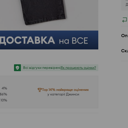
Д
Оп
Ск
Всі відгуки перевірені
Як працюють оцінки?
4
%
Top 14% найкраще оцінених
86
%
у категорії Джинси
10
%