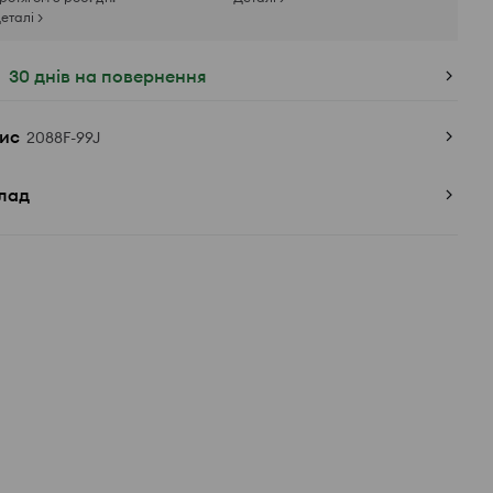
еталі >
30 днів на повернення
ис
2088F-99J
лад