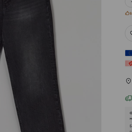
8
Ф
м
Б
п