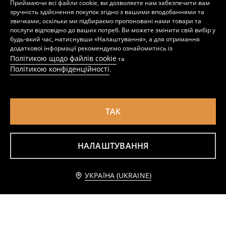
Приймаючи всі файли cookie, ви дозволяєте нам забезпечити вам
зручність здійснення покупок згідно з вашими вподобаннями та
звичками, оскільки ми підбираємо пропоновані нами товари та
послуги відповідно до ваших потреб. Ви можете змінити свій вибір у
будь-який час, натиснувши «Налаштування», а для отримання
додаткової інформації рекомендуємо ознайомитись із
Політикою щодо файлів cookie
та
Політикою конфіденційності
.
ТАК
НАЛАШТУВАННЯ
Капелюх
Плетений капелюх з декоративними аплікаціями
129
299
UAH
299
UAH
UAH
Повідомити мене
УКРАЇНА (UKRAINE)