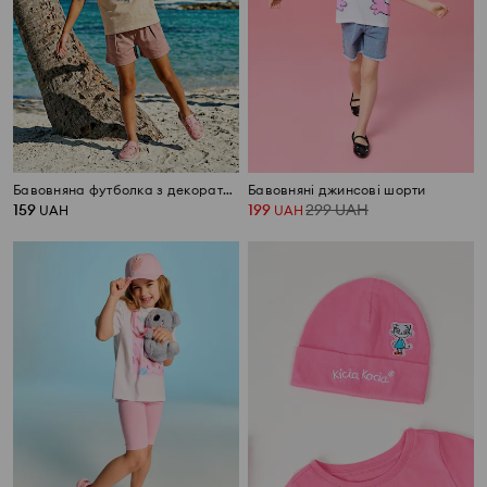
Бавовняна футболка з декоративними паєтками
Бавовняні джинсові шорти
159
199
299
UAH
UAH
UAH