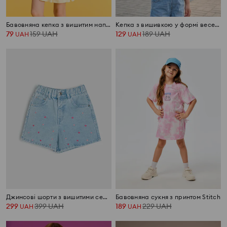
Бавовняна кепка з вишитим написом «New York»
Кепка з вишивкою у формі веселки
79
159
UAH
129
189
UAH
UAH
UAH
Джинсові шорти з вишитими сердечками
Бавовняна сукня з принтом Stitch
299
399
UAH
189
229
UAH
UAH
UAH