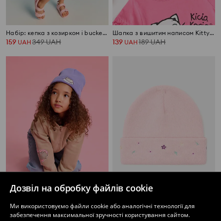
Набір: кепка з козирком і bucket hat з мотивом малини 2 pack
Шапка з вишитим написом Kitty Kotty
159
349
UAH
139
189
UAH
UAH
UAH
Дозвіл на обробку файлів cookie
Шапка-біні Pusheen the Cat
Шапка біні з вишитими квітами
Ми використовуємо файли cookie або аналогічні технології для
169
159
UAH
UAH
забезпечення максимальної зручності користування сайтом.