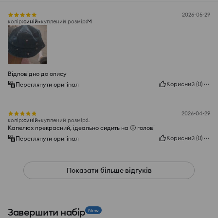
2026-05-29
колір
:
синій
куплений розмір
:
M
Відповідно до опису
Корисний
(
0
)
Переглянути оригінал
2026-04-29
колір
:
синій
куплений розмір
:
L
Капелюх прекрасний, ідеально сидить на 🙂 голові
Корисний
(
0
)
Переглянути оригінал
Показати більше відгуків
Завершити набір
New