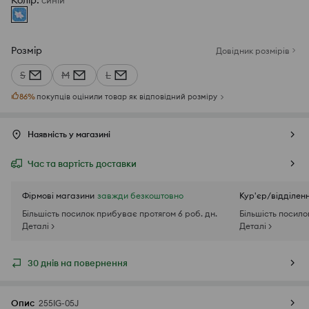
Колір
:
синій
Розмір
Довідник розмірів
S
M
L
86
%
покупців оцінили товар як відповідний розміру
Наявність у магазині
Час та вартість доставки
Фірмові магазини
завжди безкоштовно
Кур'єр/відділен
Більшість посилок прибуває протягом 6 роб. дн.
Більшість посило
Деталі >
Деталі >
30 днів на повернення
Опис
255IG-05J