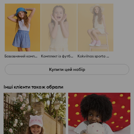
Бавовняний комплект: футболка та шорти
Комплект із футболки з шортами
Kokvilnas sporta apavi ar ādas zolīti "VESELA PĒDA"
Купити цей набір
Інші клієнти також обрали