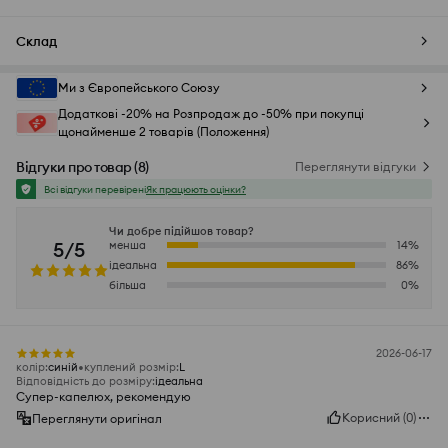
Склад
Ми з Європейського Союзу
Додаткові -20% на Розпродаж до -50% при покупці
щонайменше 2 товарів (Положення)
Відгуки про товар
(
8
)
Переглянути відгуки
Всі відгуки перевірені
Як працюють оцінки?
Чи добре підійшов товар?
5/5
менша
14
%
ідеальна
86
%
більша
0
%
2026-06-17
колір
:
синій
куплений розмір
:
L
Відповідність до розміру
:
ідеальна
Супер-капелюх, рекомендую
Корисний
(
0
)
Переглянути оригінал