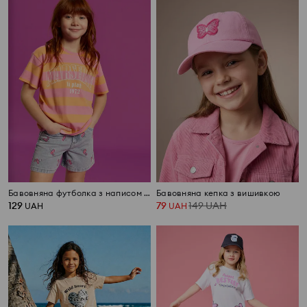
Бавовняна футболка з написом Marseille
Бавовняна кепка з вишивкою
129
79
149
UAH
UAH
UAH