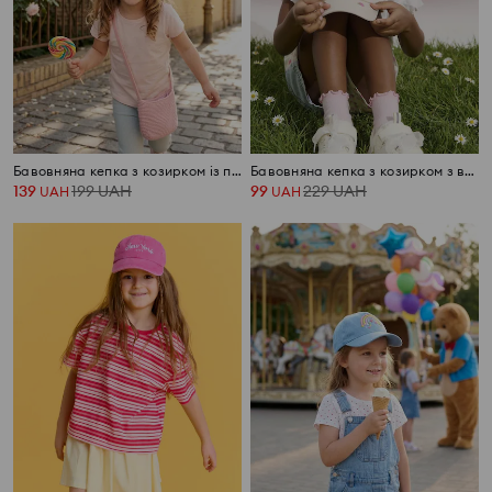
Бавовняна кепка з козирком із паєтками та котячим мотивом
Бавовняна кепка з козирком з вишитими малинами
139
199
UAH
99
229
UAH
UAH
UAH