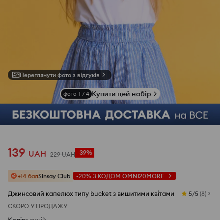
Переглянути фото з відгуків
Купити цей набір
фото
1
/
4
139
UAH
-39%
229
UAH
+14 бал
Sinsay Club
-20%
З КОДОМ
OMNI20MORE
Джинсовий капелюх типу bucket з вишитими квітами
5/5
(
8
)
СКОРО У ПРОДАЖУ