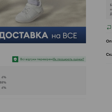
Б
п
Д
Оп
Ск
Всі відгуки перевірені
Як працюють оцінки?
6
%
88
%
6
%