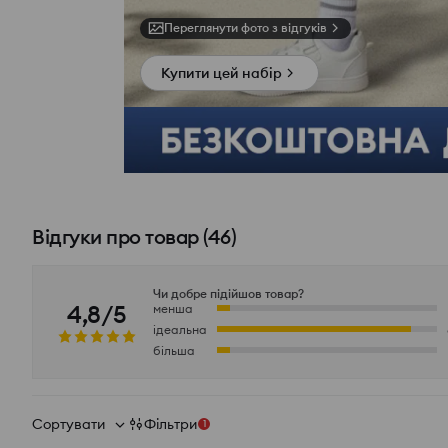
Переглянути фото з відгуків
Купити цей набір
Відгуки про товар
(
46
)
Чи добре підійшов товар?
4,8/5
менша
ідеальна
більша
Сортувати
Фільтри
1