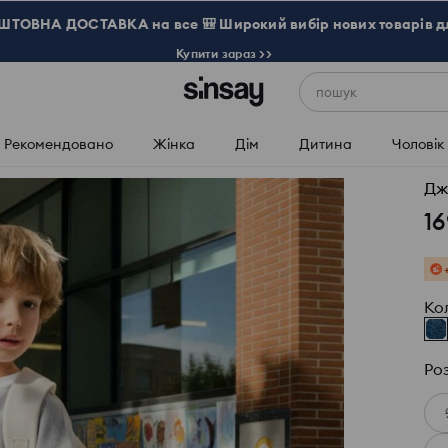
ТОВНА ДОСТАВКА на все 🎒 Широкий вибір нових товарів д
Купити зараз >>
пошук
Рекомендовано
Жінка
Дім
Дитина
Чоловік
Дж
16
Ко
Ро