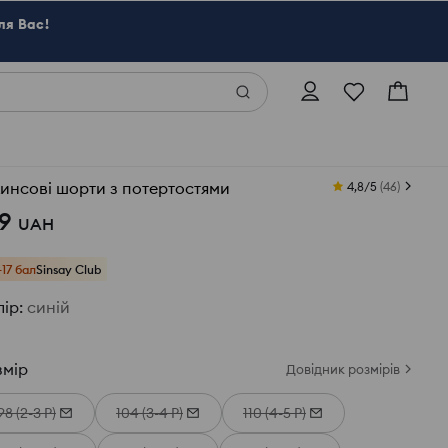
ля Вас!
инсові шорти з потертостями
4,8/5
(
46
)
9
UAH
+17 бал
Sinsay Club
лір
:
синій
змір
Довідник розмірів
98 (2-3 Р)
104 (3-4 Р)
110 (4-5 Р)