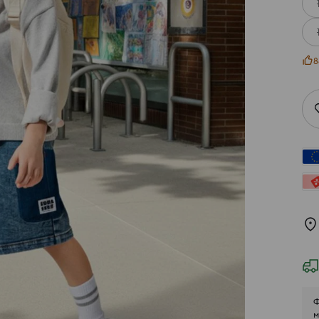
8
Ф
м