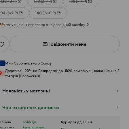
116 (5-6 Р)
122 (6-7 Р)
128 (7-8 Р)
134 (8-9 Р)
140 (9-10 Р)
8
%
покупців оцінили товар як відповідний розміру
Повідомити мене
Ми з Європейського Союзу
Додаткові -20% на Розпродаж до -50% при покупці щонайменше 2
товарів (Положення)
Наявність у магазині
Час та вартість доставки
ірмові
завжди
Кур'єр/відділення
агазини
безкоштовно