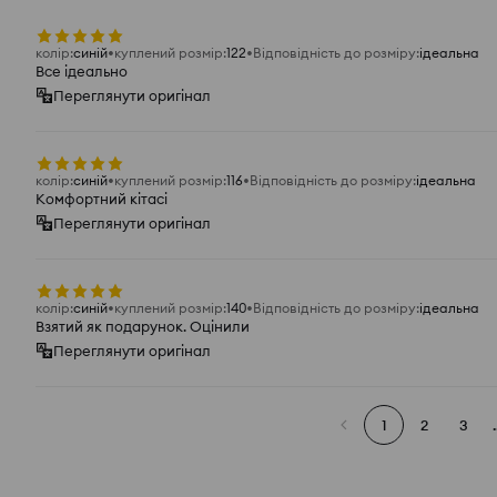
колір
:
синій
куплений розмір
:
122
Відповідність до розміру
:
ідеальна
Все ідеально
Переглянути оригінал
колір
:
синій
куплений розмір
:
116
Відповідність до розміру
:
ідеальна
Комфортний кітасі
Переглянути оригінал
колір
:
синій
куплений розмір
:
140
Відповідність до розміру
:
ідеальна
Взятий як подарунок. Оцінили
Переглянути оригінал
1
2
3
.