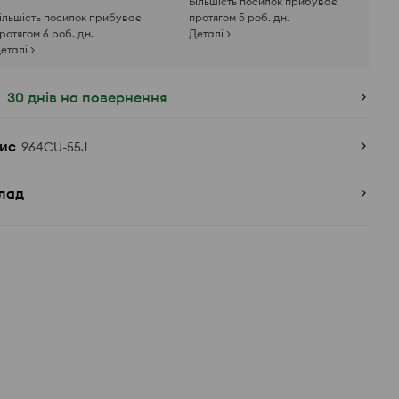
Більшість посилок прибуває
ільшість посилок прибуває
протягом 5 роб. дн.
ротягом 6 роб. дн.
Деталі >
еталі >
30 днів на повернення
ис
964CU-55J
лад