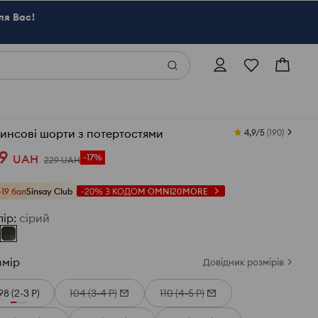
ля Вас!
инсові шорти з потертостями
4,9/5
(
190
)
9
UAH
-17%
229
UAH
+19 бал
Sinsay Club
-20%
З КОДОМ
OMNI20MORE
лір
:
сірий
змір
Довідник розмірів
98 (2-3 Р)
104 (3-4 Р)
110 (4-5 Р)