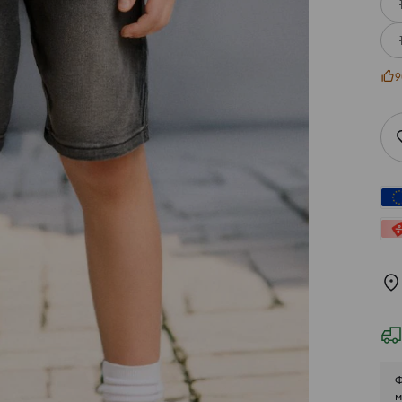
9
Ф
м