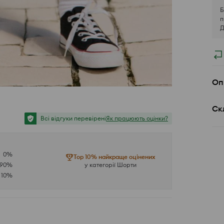
Б
п
Д
Оп
Ск
Всі відгуки перевірені
Як працюють оцінки?
0
%
Top 10% найкраще оцінених
90
%
у категорії Шорти
10
%