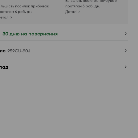
Більшість посилок прибуває
ільшість посилок прибуває
протягом 5 роб. дн.
ротягом 6 роб. дн.
Деталі >
еталі >
30 днів на повернення
ис
959CU-90J
лад