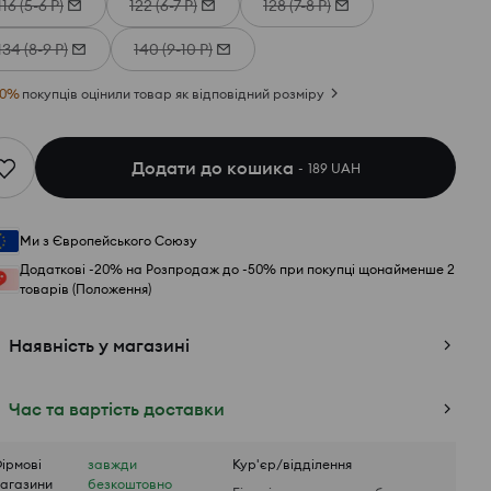
116 (5-6 Р)
122 (6-7 Р)
128 (7-8 Р)
134 (8-9 Р)
140 (9-10 Р)
0
%
покупців оцінили товар як відповідний розміру
Додати до кошика
189 UAH
Ми з Європейського Союзу
Додаткові -20% на Розпродаж до -50% при покупці щонайменше 2
товарів (Положення)
Наявність у магазині
Час та вартість доставки
ірмові
завжди
Кур'єр/відділення
агазини
безкоштовно