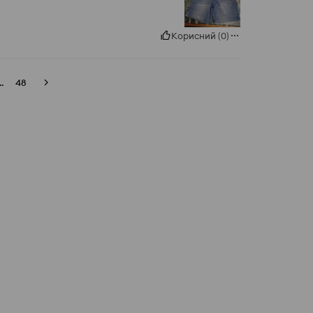
Корисний
(
0
)
..
48