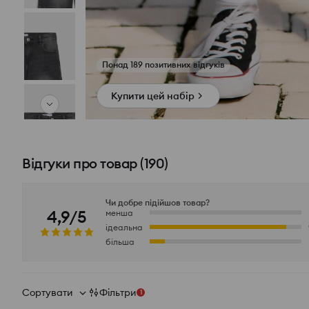
Переглянути фото з відгуків
Купити цей набір
Відгуки про товар
(
190
)
Чи добре підійшов товар?
4,9/5
менша
ідеальна
більша
Сортувати
Фільтри
1