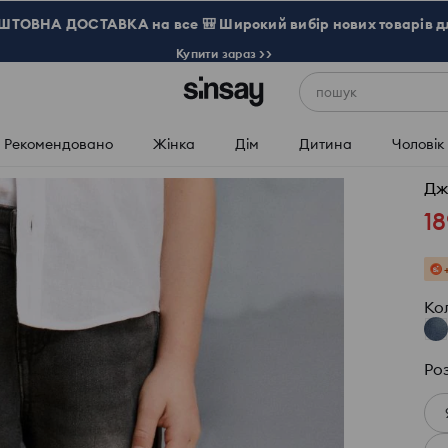
ТОВНА ДОСТАВКА на все 🎒 Широкий вибір нових товарів д
Купити зараз >>
пошук
Рекомендовано
Жінка
Дім
Дитина
Чоловік
Дж
18
Ко
Ро