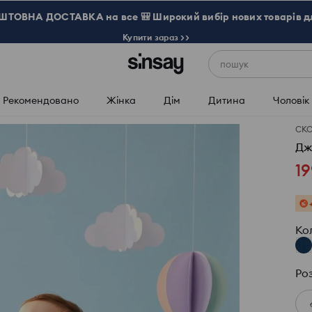
ТОВНА ДОСТАВКА на все 🎒 Широкий вибір нових товарів д
Купити зараз >>
пошук
Рекомендовано
Жінка
Дім
Дитина
Чоловік
СК
Дж
19
Ко
Ро