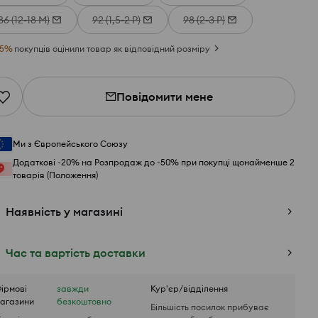
86 (12-18 М)
92 (1,5-2 Р)
98 (2-3 Р)
5
%
покупців оцінили товар як відповідний розміру
Повідомити мене
Ми з Європейського Союзу
Додаткові -20% на Розпродаж до -50% при покупці щонайменше 2
товарів (Положення)
Наявність у магазині
Час та вартість доставки
ірмові
завжди
Кур'єр/відділення
агазини
безкоштовно
Більшість посилок прибуває