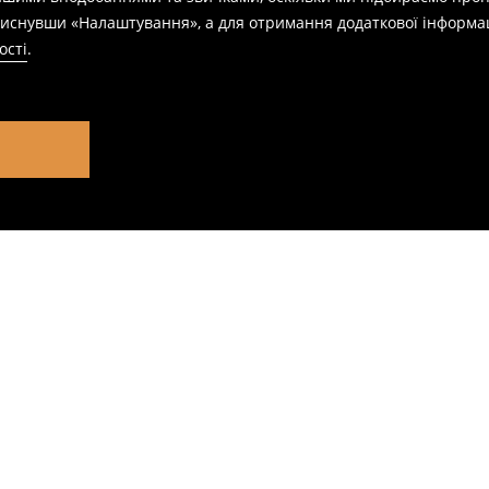
натиснувши «Налаштування», а для отримання додаткової інформа
ості
.