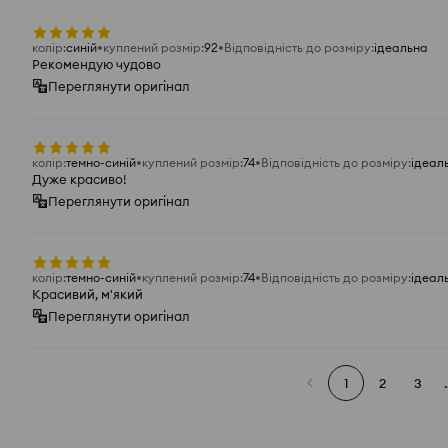
колір
:
синій
куплений розмір
:
92
Відповідність до розміру
:
ідеальна
Рекомендую чудово
Переглянути оригінал
колір
:
темно-синій
куплений розмір
:
74
Відповідність до розміру
:
ідеал
Дуже красиво!
Переглянути оригінал
колір
:
темно-синій
куплений розмір
:
74
Відповідність до розміру
:
ідеал
Красивий, м'який
Переглянути оригінал
1
2
3
.