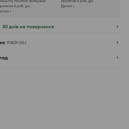
ільшість посилок прибуває
протягом 5 роб. дн.
ротягом 6 роб. дн.
Деталі >
еталі >
30 днів на повернення
ис
918DY-05J
лад