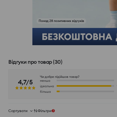
Понад 28 позитивних відгуків
Переглянути фото з відгуків
Відгуки про товар
(
30
)
Чи добре підійшов товар?
4,7/5
менша
ідеальна
більша
Сортувати
Фільтри
1