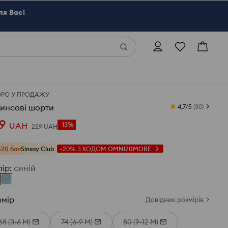
ля Вас!
ОРО У ПРОДАЖУ
инсові шорти
4,7/5
(
30
)
9
UAH
-13%
229
UAH
+20 бал
Sinsay Club
-20%
З КОДОМ
OMNI20MORE
лір
:
синій
змір
Довідник розмірів
68 (3-6 М)
74 (6-9 М)
80 (9-12 М)