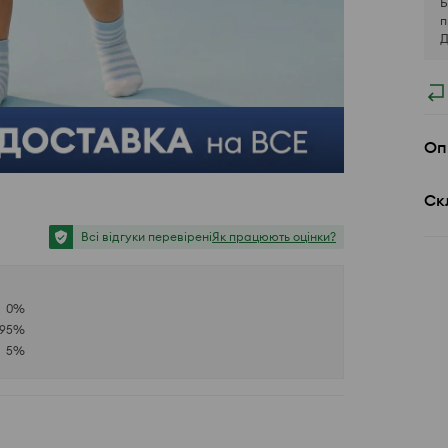
Б
п
Д
Оп
Ск
Всі відгуки перевірені
Як працюють оцінки?
0
%
95
%
5
%