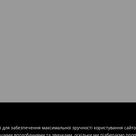
ії для забезпечення максимальної зручності користування сайто
вашими вподобаннями та звичками, оскільки ми підбираємо проп