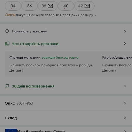
34
36
38
40
42
80
%
покупців оцінили товар як відповідний розміру
Наявність у магазині
Час та вартість доставки
Фірмові магазини
завжди безкоштовно
Кур'єр/відділен
Більшість посилок прибуває протягом 6 роб. дн.
Більшість посило
Деталі >
Деталі >
30 днів на повернення
Опис
805FI-95J
Склад
Ми з Європейського Союзу