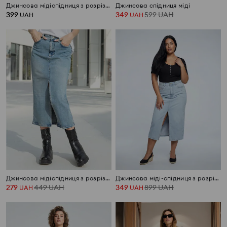
Джинсова мідіспідниця з розрізом
Джинсова спідниця міді
399
349
599
UAH
UAH
UAH
Джинсова мідіспідниця з розрізом
Джинсова міді-спідниця з розрізом Plus size
279
449
UAH
349
899
UAH
UAH
UAH