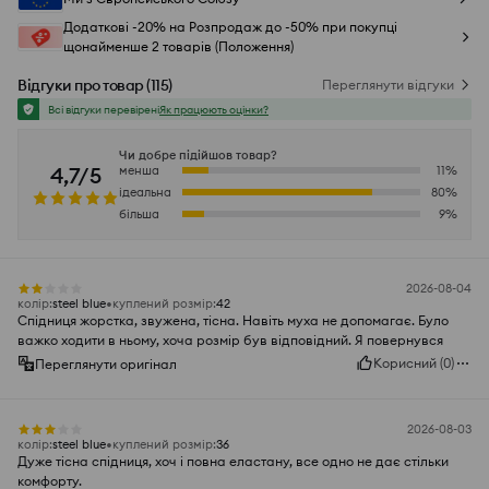
Додаткові -20% на Розпродаж до -50% при покупці
щонайменше 2 товарів (Положення)
Відгуки про товар
(
115
)
Переглянути відгуки
Всі відгуки перевірені
Як працюють оцінки?
Чи добре підійшов товар?
4,7/5
менша
11
%
ідеальна
80
%
більша
9
%
2026-08-04
колір
:
steel blue
куплений розмір
:
42
Спідниця жорстка, звужена, тісна. Навіть муха не допомагає. Було
важко ходити в ньому, хоча розмір був відповідний. Я повернувся
Корисний
(
0
)
Переглянути оригінал
2026-08-03
колір
:
steel blue
куплений розмір
:
36
Дуже тісна спідниця, хоч і повна еластану, все одно не дає стільки
комфорту.