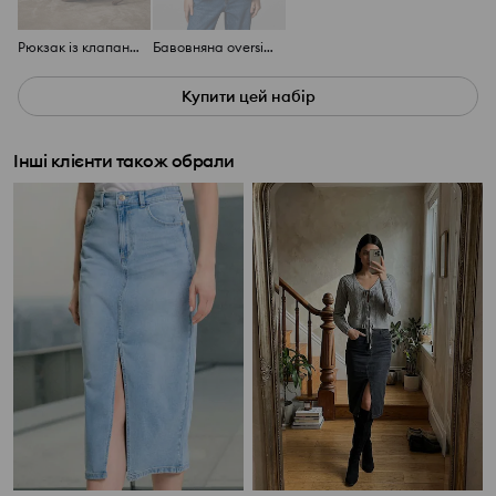
Рюкзак із клапаном з еко-замші
Бавовняна oversize футболка з принтом
Купити цей набір
Інші клієнти також обрали