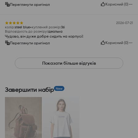
Корисний
(
0
)
Переглянути оригінал
2026-07-21
колір
:
steel blue
куплений розмір
:
36
Відповідність до розміру
:
ідеальна
Чудово, він дуже добре сидить на корпусі!
Корисний
(
0
)
Переглянути оригінал
Показати більше відгуків
Завершити набір
New