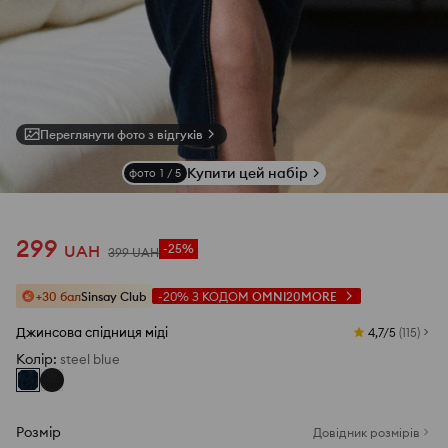
Переглянути фото з відгуків
Купити цей набір
фото
1
/
5
299
UAH
-25%
399
UAH
+30 бал
Sinsay Club
-20%
З КОДОМ
OMNI20MORE
Джинсова спідниця міді
4,7/5
(
115
)
Колір
:
steel blue
Розмір
Довідник розмірів