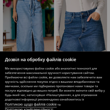
Дозвіл на обробку файлів cookie
Джинсова мідіспідниця з поясом
Джинсова мініспідниця
Ми використовуємо файли cookie або аналогічні технології для
349
799
UAH
299
599
UAH
UAH
UAH
забезпечення максимальної зручності користування сайтом.
Приймаючи всі файли cookie, ви дозволяєте нам забезпечити вам
зручність здійснення покупок згідно з вашими вподобаннями та
звичками, оскільки ми підбираємо пропоновані нами товари та
послуги відповідно до ваших потреб. Ви можете змінити свій вибір у
будь-який час, натиснувши «Налаштування», а для отримання
додаткової інформації рекомендуємо ознайомитись із
Політикою щодо файлів cookie
та
Політикою конфіденційності
.