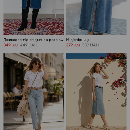
Джинсова мідіспідниця з розрізом
Мідіспідниця
349
449
UAH
279
339
UAH
UAH
UAH