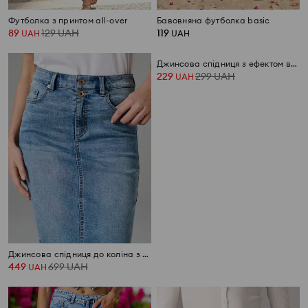
Футболка з принтом all-over
Бавовняна футболка basic
89
129
UAH
119
UAH
UAH
Джинсова спідниця до коліна з розрізом ззаду
Джинсова спідниця з ефектом вицвітання
449
699
UAH
229
299
UAH
UAH
UAH