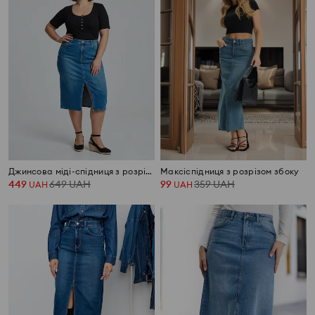
Джинсова міді-спідниця з розрізом Plus size
Максіспідниця з розрізом збоку
449
649
UAH
99
359
UAH
UAH
UAH