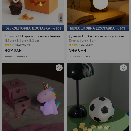
Стояча LED-декорація на Геловін з мотивом гарбуза
Дитяча LED нічна лампа у формі ведмедика
13,1 cm x 8,3 cm x 18,3 cm
10 cm x 8 cm x 18 cm
відгуків (9)
відгуків (7)
459
349
UAH
UAH
ТІЛЬКИ ОНЛАЙН
ТІЛЬКИ ОНЛАЙН