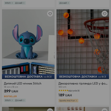
Stitch
Дісней
Дісней
Дитячий LED нічник Stitch
Декоративна гірлянда LED у формі баскетбольних м’ячів
18 см x 18 см
180 cm
399
відгуків (5)
UAH
189
UAH
BESTSELLER
Stitch
Дісней
Sports And Fun