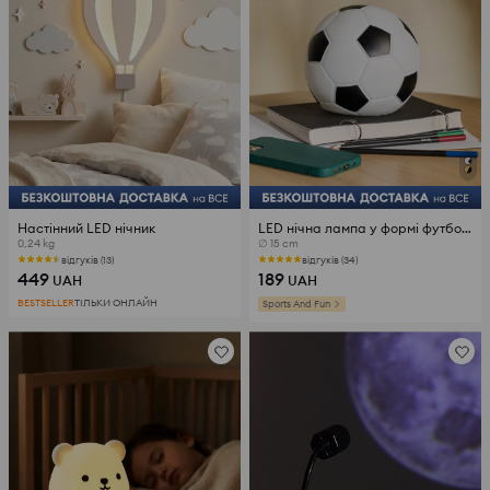
Настінний LED нічник
LED нічна лампа у формі футбольного м'яча
0,24 kg
∅ 15 cm
відгуків (13)
відгуків (34)
449
189
UAH
UAH
BESTSELLER
ТІЛЬКИ ОНЛАЙН
Sports And Fun