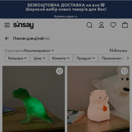
БЕЗКОШТОВНА ДОСТАВКА на все 🎒
Широкий вибір нових товарів для Вас!
Купити зараз >>
Лампи для дітей
(46)
Сортувати
:
Рекомендовані
Фільтри
Кольори
Ціна
Кімната
Продукт
Призначення