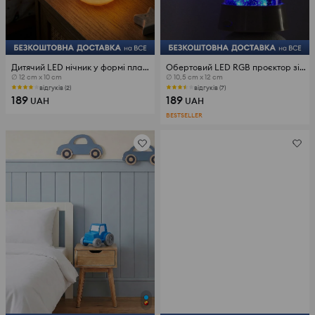
Дитячий LED нічник у формі планети
Обертовий LED RGB проєктор зірок
∅ 12 cm x 10 cm
∅ 10,5 cm x 12 cm
відгуків (2)
відгуків (7)
189
189
UAH
UAH
BESTSELLER