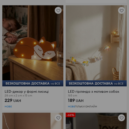
LED-декор у формі лисиці
LED гірлянда з мотивом собак
28 cm x 2 cm x 15 cm
165 cm
229
189
UAH
UAH
НОВЕ
НОВЕ
ТІЛЬКИ ОНЛАЙН
-66%