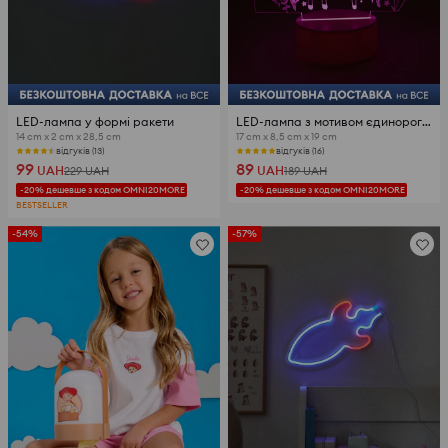
LED-лампа у формі ракети
LED-лампа з мотивом єдинорога та написом
14 cm x 2 cm x 28,5 cm
17 cm x 8,5 cm x 19 cm
відгуків (13)
відгуків (16)
99
89
UAH
UAH
229
UAH
189
UAH
-20% дешевше з кодом OMNI20MORE
-20% дешевше з кодом OMNI20MORE
BESTSELLER
-54%
-57%