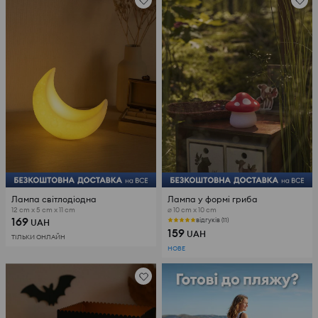
Лампа світлодіодна
Лампа у формі гриба
12 cm x 5 cm x 11 cm
⌀ 10 cm x 10 cm
169
відгуків (11)
UAH
159
UAH
ТІЛЬКИ ОНЛАЙН
НОВЕ