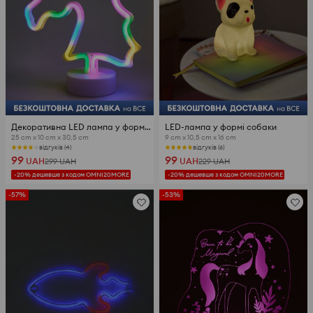
Декоративна LED лампа у формі єдинорога
LED-лампа у формі собаки
25 cm x 10 cm x 30,5 cm
9 cm x 10,5 cm x 16 cm
відгуків (4)
відгуків (6)
99
99
UAH
UAH
299
UAH
229
UAH
-20% дешевше з кодом OMNI20MORE
-20% дешевше з кодом OMNI20MORE
-57%
-53%