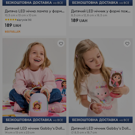
Дитяча LED нічна лампа у формі трактора
Дитячий LED нічник у формі пожежної машини
10,5 cm x 13 cm x 10 cm
8,5 cm x 12,8 cm x 18,5 cm
189
відгуків (15)
UAH
189
UAH
BESTSELLER
Дитячий LED нічник Gabby's Dollhouse
Дитячий LED нічник Gabby's Dollhouse
14 cm x 13 cm x 23 cm
∅ 8,5 cm x 18,7 cm