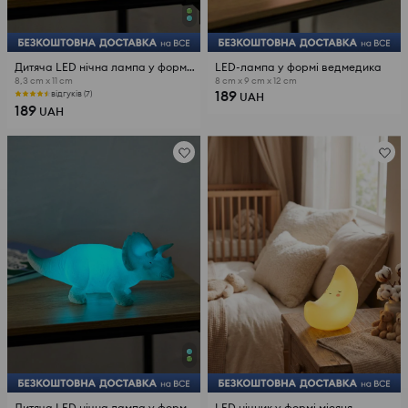
Дитяча LED нічна лампа у формі динозавра
LED-лампа у формі ведмедика
8,3 cm x 11 cm
8 cm x 9 cm x 12 cm
189
відгуків (7)
UAH
189
UAH
Дитяча LED нічна лампа у формі динозавра
LED нічник у формі місяця