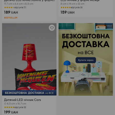
17,7 cm x 6,6 cm x 8,5 cm
8 cm x 14 cm x 12 cm
відгуків (7)
відгуків (3)
189
159
UAH
UAH
BESTSELLER
Дитячий LED нічник Cars
∅ 8,5 cm x 18,7 cm
відгуків (3)
199
UAH