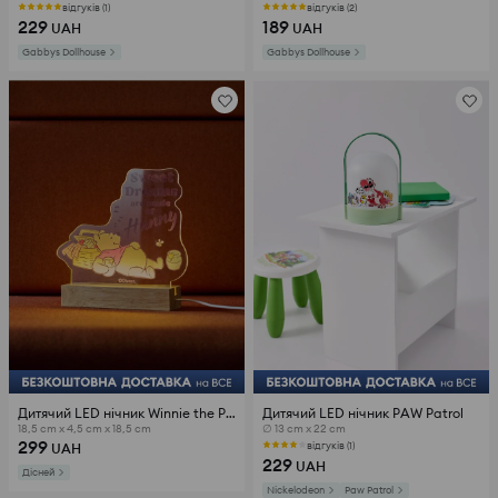
відгуків (1)
відгуків (2)
229
189
UAH
UAH
Gabbys Dollhouse
Gabbys Dollhouse
Дитячий LED нічник Winnie the Pooh
Дитячий LED нічник PAW Patrol
18,5 cm x 4,5 cm x 18,5 cm
∅ 13 cm x 22 cm
299
відгуків (1)
UAH
229
UAH
Дісней
Nickelodeon
Paw Patrol