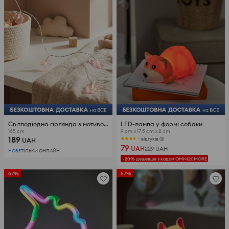
Світлодіодна гірлянда з мотивом єдинорога
LED-лампа у формі собаки
165 cm
9 cm x 17,5 cm x 8 cm
189
відгуків (3)
UAH
79
UAH
229
UAH
НОВЕ
ТІЛЬКИ ОНЛАЙН
-20% дешевше з кодом OMNI20MORE
-67%
-57%