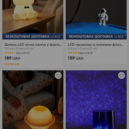
Дитяча LED нічна лампа у формі ведмедика
LED-проєктор зі змінними фільтрами з мотивом планет
9,5 cm x 10 cm x 12 cm
5,5 cm x 2 cm x 27 cm
відгуків (4)
відгуків (3)
189
159
UAH
UAH
BESTSELLER