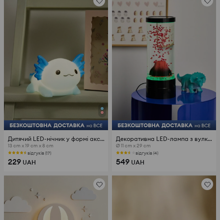
Дитячий LED-нічник у формі аксолотля
Декоративна LED-лампа з вулканом
13 cm x 19 cm x 8 cm
Ø 11 cm x 29 cm
відгуків (17)
відгуків (4)
229
549
UAH
UAH