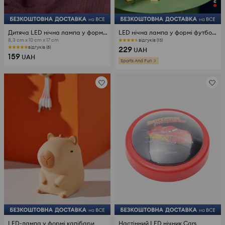
Дитяча LED нічна лампа у формі єдинорога
LED нічна лампа у формі футбольного м'яча
8,3 cm x 10 cm x 17 cm
відгуків (13)
229
відгуків (8)
UAH
159
UAH
Sports And Fun
LED-лампа у формі капібари
Настінний LED нічник Cars