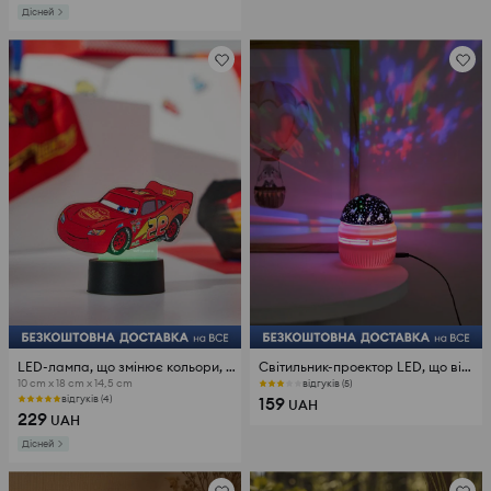
Дісней
LED-лампа, що змінює кольори, з мотивом Блискавки МакКвіна Cars
Світильник-проектор LED, що відображає єдинорогів і зірки
10 cm x 18 cm x 14,5 cm
відгуків (5)
159
відгуків (4)
UAH
229
UAH
Дісней