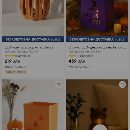
LED-лампа у формі гарбуза
Стояча LED-декорація на Геловін з мотивом капелюха відьми
12,1 cm x 12,1 cm x 15,2 CM
13,1 cm x 8,3 cm x 18,3 cm
відгуків (11)
відгуків (9)
219
459
UAH
UAH
ТІЛЬКИ ОНЛАЙН
ТІЛЬКИ ОНЛАЙН
Autumn Home