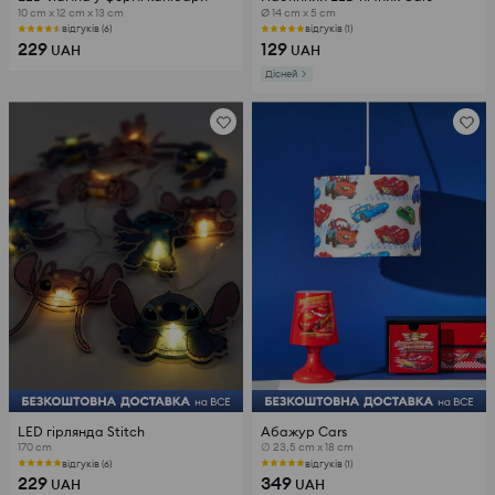
10 cm x 12 cm x 13 cm
Ø 14 cm x 5 cm
відгуків (6)
відгуків (1)
229
129
UAH
UAH
Дісней
LED гірлянда Stitch
Абажур Cars
170 cm
∅ 23,5 cm x 18 cm
відгуків (6)
відгуків (1)
229
349
UAH
UAH