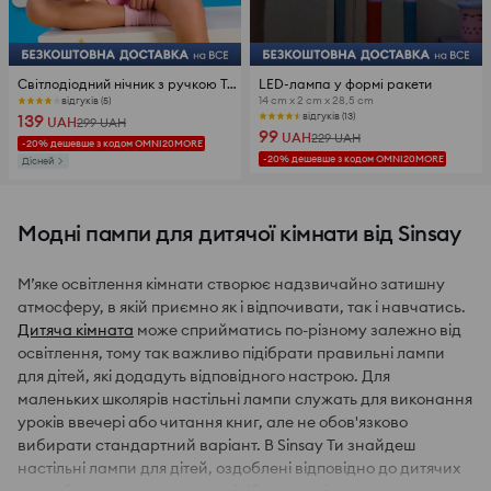
Світлодіодний нічник з ручкою Toy Story
LED-лампа у формі ракети
14 cm x 2 cm x 28,5 cm
відгуків (5)
139
відгуків (13)
UAH
299
UAH
99
UAH
229
UAH
-20% дешевше з кодом OMNI20MORE
-20% дешевше з кодом OMNI20MORE
Дісней
Модні пампи для дитячої кімнати від Sinsay
М’яке освітлення кімнати створює надзвичайно затишну
атмосферу, в якій приємно як і відпочивати, так і навчатись.
Дитяча кімната
може сприйматись по-різному залежно від
освітлення, тому так важливо підібрати правильні лампи
для дітей, які додадуть відповідного настрою. Для
маленьких школярів настільні лампи служать для виконання
уроків ввечері або читання книг, але не обов'язково
вибирати стандартний варіант. В Sinsay Ти знайдеш
настільні лампи для дітей, оздоблені відповідно до дитячих
уподобань, а також можеш підібрати колір та стиль, що