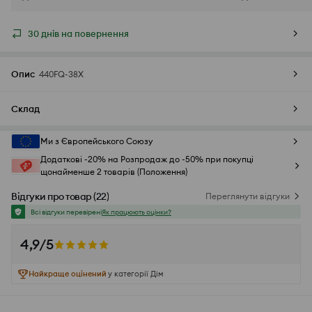
30 днів на повернення
Опис
440FQ-38X
Склад
Ми з Європейського Союзу
Додаткові -20% на Розпродаж до -50% при покупці
щонайменше 2 товарів (Положення)
Відгуки про товар
(
22
)
Переглянути відгуки
Всі відгуки перевірені
Як працюють оцінки?
4,9/5
Найкраще оцінений
у категорії Дім