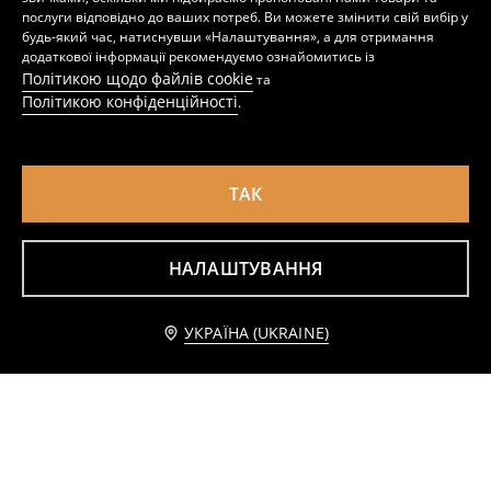
послуги відповідно до ваших потреб. Ви можете змінити свій вибір у
будь-який час, натиснувши «Налаштування», а для отримання
додаткової інформації рекомендуємо ознайомитись із
Політикою щодо файлів cookie
та
Політикою конфіденційності
.
ТАК
НАЛАШТУВАННЯ
Декоративна пальма в керамічній вазі
Декоративна рослина – букет троянд
229
299
UAH
UAH
Повідомити мене
УКРАЇНА (UKRAINE)