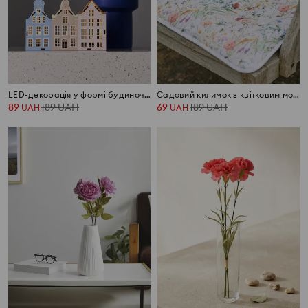
LED-декорація у формі будиночків
Садовий килимок з квітковим мотивом
89
189
UAH
69
189
UAH
UAH
UAH