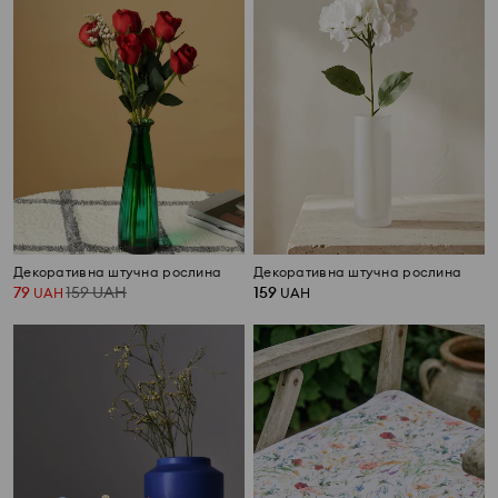
Декоративна штучна рослина
Декоративна штучна рослина
79
159
UAH
159
UAH
UAH