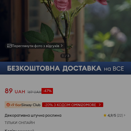
Переглянути фото з відгуків
1
/
3
89
UAH
-47%
169
UAH
+9 бал
Sinsay Club
-20%
З КОДОМ
OMNI20MORE
Декоративна штучна рослина
4,9/5
(
22
)
ТІЛЬКИ ОНЛАЙН