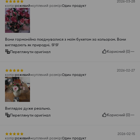
2026-03-28
колір
:
рожевий
куплений розмір
:
Один продукт
Вони гармонійно поєднувалися з моїм букетом за кольором. Вони
виглядають як природні. 💯💯
Корисний
(
0
)
Переглянути оригінал
2026-02-27
колір
:
рожевий
куплений розмір
:
Один продукт
Виглядає дуже реально.
Корисний
(
0
)
Переглянути оригінал
2026-02-15
колір
:
рожевий
куплений розмір
:
Один продукт