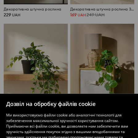
Декоративна штучна рослина
Декоративна штучна рослина 3 pack
229
169
249
UAH
UAH
UAH
Дозвіл на обробку файлів cookie
Декоративна рослина в горщику
Декоративна штучна рослина
Ми використовуємо файли cookie або аналогічні технології для
249
189
UAH
UAH
забезпечення максимальної зручності користування сайтом.
Приймаючи всі файли cookie, ви дозволяєте нам забезпечити вам
зручність здійснення покупок згідно з вашими вподобаннями та
звичками, оскільки ми підбираємо пропоновані нами товари та