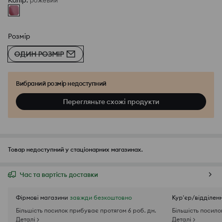
Колір
:
рожевий
Розмір
ОДИН РОЗМІР
Вибраний розмір недоступний
Перегляньте схожі продукти
Товар недоступний у стаціонарних магазинах.
Час та вартість доставки
Фірмові магазини
завжди безкоштовно
Кур'єр/відділен
Більшість посилок прибуває протягом 6 роб. дн.
Більшість посило
Деталі >
Деталі >