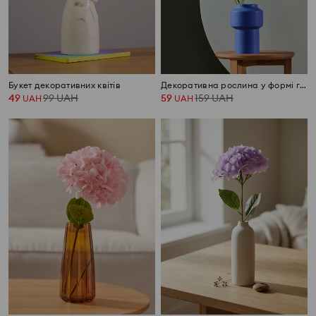
Букет декоративних квітів
Декоративна рослина у формі гілочки
49
99
UAH
59
159
UAH
UAH
UAH