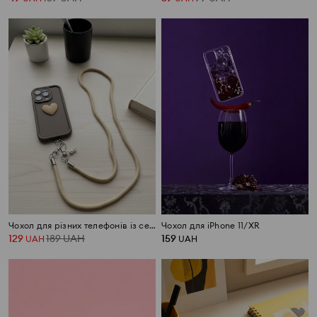
Чохол для різних телефонів із сердечком і ремінцем
Чохол для iPhone 11/XR
129
189
UAH
159
UAH
UAH