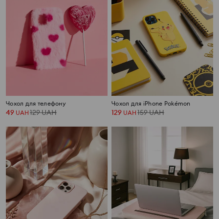
Чохол для телефону
Чохол для iPhone Pokémon
49
129
UAH
129
159
UAH
UAH
UAH