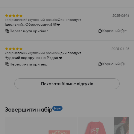
2025-06-16
колір
:
зелений
куплений розмір
:
Один продукт
Ідеальний.. Обожнювання! 💯❤️
Корисний
(
0
)
Переглянути оригінал
2025-04-23
колір
:
зелений
куплений розмір
:
Один продукт
Чудовий подарунок на Різдво ❤️
Корисний
(
0
)
Переглянути оригінал
Показати більше відгуків
Завершити набір
New