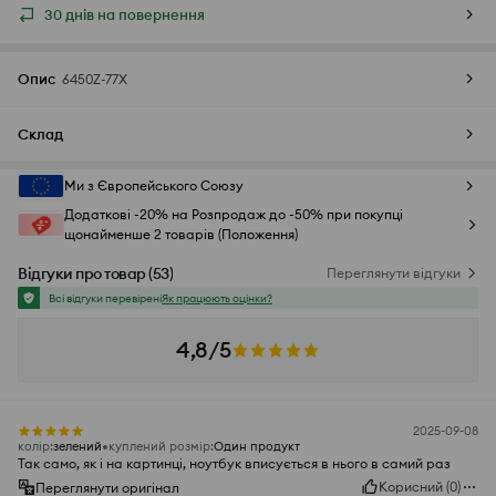
30 днів на повернення
Опис
6450Z-77X
Склад
Ми з Європейського Союзу
Додаткові -20% на Розпродаж до -50% при покупці
щонайменше 2 товарів (Положення)
Відгуки про товар
(
53
)
Переглянути відгуки
Всі відгуки перевірені
Як працюють оцінки?
4,8/5
2025-09-08
колір
:
зелений
куплений розмір
:
Один продукт
Так само, як і на картинці, ноутбук вписується в нього в самий раз
Корисний
(
0
)
Переглянути оригінал