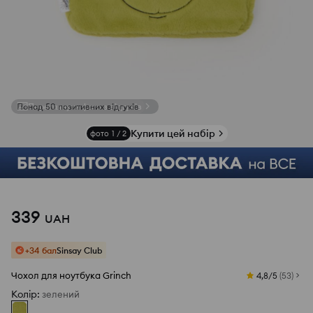
Переглянути фото з відгуків
Купити цей набір
фото
1
/
2
339
UAH
+34 бал
Sinsay Club
Чохол для ноутбука Grinch
4,8/5
(
53
)
Колір
:
зелений