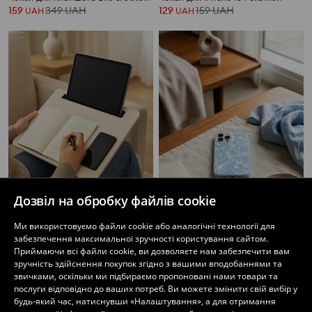
159
349
UAH
129
159
UAH
UAH
UAH
Дозвіл на обробку файлів cookie
Ми використовуємо файли cookie або аналогічні технології для
Підставка для ноутбука
CASE FOR CELLPHONE
забезпечення максимальної зручності користування сайтом.
249
399
UAH
159
UAH
UAH
Приймаючи всі файли cookie, ви дозволяєте нам забезпечити вам
зручність здійснення покупок згідно з вашими вподобаннями та
звичками, оскільки ми підбираємо пропоновані нами товари та
послуги відповідно до ваших потреб. Ви можете змінити свій вибір у
будь-який час, натиснувши «Налаштування», а для отримання