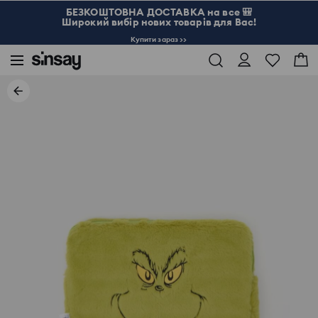
БЕЗКОШТОВНА ДОСТАВКА на все 🎒
Широкий вибір нових товарів для Вас!
Купити зараз >>