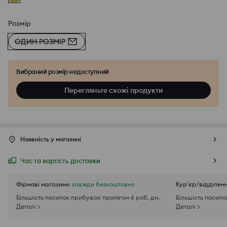
Розмір
ОДИН РОЗМІР
Вибраний розмір недоступний
Перегляньте схожі продукти
Наявність у магазині
Час та вартість доставки
Фірмові магазини
завжди безкоштовно
Кур'єр/відділен
Більшість посилок прибуває протягом 6 роб. дн.
Більшість посило
Деталі >
Деталі >