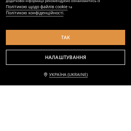
додаткової інформації рекомендуємо ознайомитись із
Політикою щодо файлів cookie
та
Політикою конфіденційності
.
ТАК
НАЛАШТУВАННЯ
Чохол для iPhone 6/7/8/SE
Чохол для iPhone 12/12 Pro
Повідомити мене
49
129
UAH
49
89
UAH
UAH
UAH
УКРАЇНА (UKRAINE)