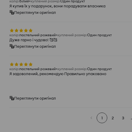
колір
:
білий
куплений розмір
:
Один продукт
Я купив їх у подарунок, вони порадували власника
Переглянути оригінал
колір
:
пастельний рожевий
куплений розмір
:
Один продукт
Дуже гарно і чудово! 🥰🥰
Переглянути оригінал
колір
:
пастельний рожевий
куплений розмір
:
Один продукт
Я задоволений, рекомендую Правильно упаковано
Переглянути оригінал
1
2
3
.