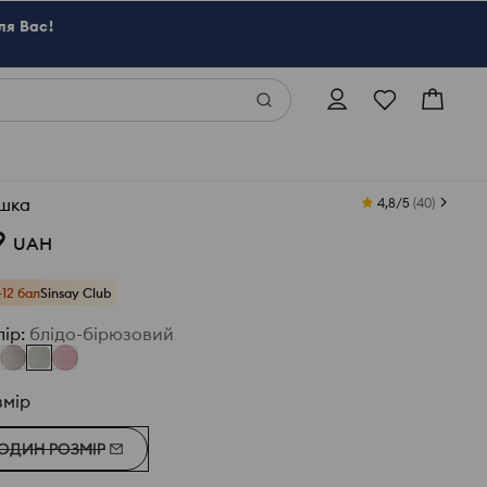
ля Вас!
шка
4,8/5
(
40
)
9
UAH
+12 бал
Sinsay Club
лір
:
блідо-бірюзовий
змір
ОДИН РОЗМІР