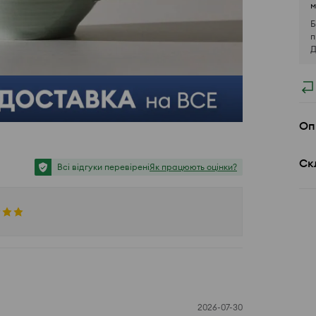
м
Б
п
Д
Оп
Ск
Всі відгуки перевірені
Як працюють оцінки?
2026-07-30