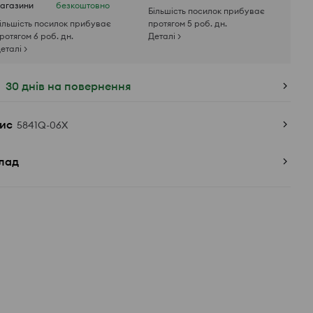
агазини
безкоштовно
Більшість посилок прибуває
ільшість посилок прибуває
протягом 5 роб. дн.
ротягом 6 роб. дн.
Деталі >
еталі >
30 днів на повернення
ис
5841Q-06X
лад