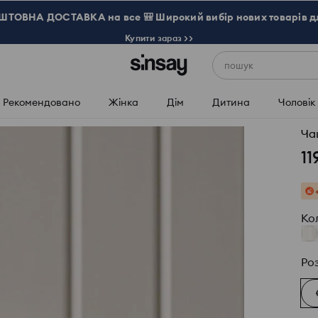
ТОВНА ДОСТАВКА на все 🎒 Широкий вибір нових товарів д
Купити зараз >>
пошук
Рекомендовано
Жінка
Дім
Дитина
Чоловік
Ча
11
Ко
Ро