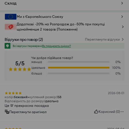
Склад
Ми з Європейського Союзу
Додаткові -20% на Розпродаж до -50% при покупці
щонайменше 2 товарів (Положення)
Відгуки про товар
(
2
)
Переглянути відгуки
Всі відгуки перевірені
Як працюють оцінки?
Чи добре підійшов товар?
5/5
менша
0
%
ідеальна
100
%
більша
0
%
2026-08-01
колір
:
бежевий
куплений розмір
:
158
Відповідність до розміру
:
ідеальна
Це 💯 прекрасна посадка
Корисний
(
0
)
Переглянути оригінал