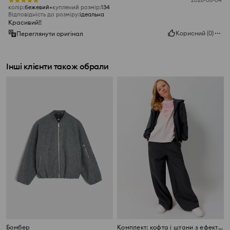
2026-08-04
колір
:
бежевий
куплений розмір
:
134
Відповідність до розміру
:
ідеальна
Красивий!!
Корисний
(
0
)
Переглянути оригінал
Інші клієнти також обрали
Бомбер
Комплект: кофта і штани з ефектом прання