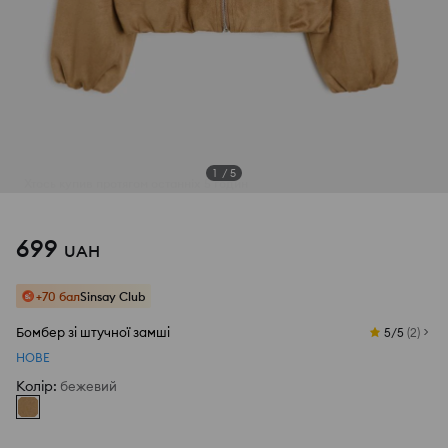
1
/
5
699
UAH
+70 бал
Sinsay Club
Бомбер зі штучної замші
5/5
(
2
)
НОВЕ
Колір
:
бежевий