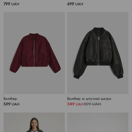
799
699
UAH
UAH
Бомбер
Бомбер зі штучної шкіри
599
349
899
UAH
UAH
UAH