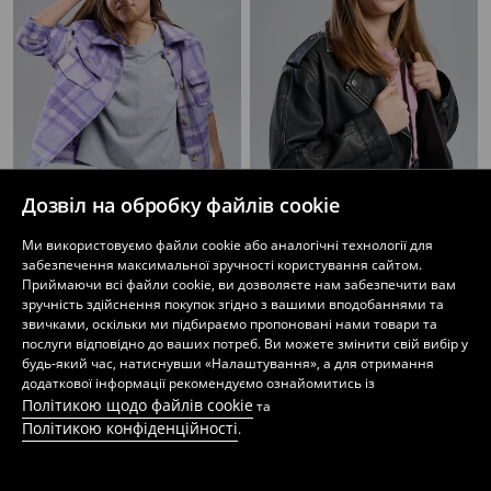
Дозвіл на обробку файлів cookie
Ми використовуємо файли cookie або аналогічні технології для
забезпечення максимальної зручності користування сайтом.
Куртка-сорочка у клітинку
Байкерська куртка зі штучної шкіри
Приймаючи всі файли cookie, ви дозволяєте нам забезпечити вам
249
649
UAH
449
899
UAH
UAH
UAH
зручність здійснення покупок згідно з вашими вподобаннями та
звичками, оскільки ми підбираємо пропоновані нами товари та
послуги відповідно до ваших потреб. Ви можете змінити свій вибір у
будь-який час, натиснувши «Налаштування», а для отримання
додаткової інформації рекомендуємо ознайомитись із
Політикою щодо файлів cookie
та
Політикою конфіденційності
.