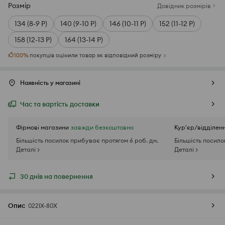
Розмір
Довідник розмірів
134 (8-9 Р)
140 (9-10 Р)
146 (10-11 Р)
152 (11-12 Р)
158 (12-13 Р)
164 (13-14 Р)
100
%
покупців оцінили товар як відповідний розміру
Наявність у магазині
Час та вартість доставки
Фірмові магазини
завжди безкоштовно
Кур'єр/відділен
Більшість посилок прибуває протягом 6 роб. дн.
Більшість посило
Деталі >
Деталі >
30 днів на повернення
Опис
022IX-80X