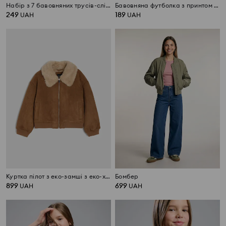
Набір з 7 бавовняних трусів-сліпів
Бавовняна футболка з принтом ведмедика
249
189
UAH
UAH
Куртка пілот з еко-замші з еко-хутром
Бомбер
899
699
UAH
UAH