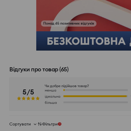
Понад 65 позитивних відгуків
Переглянути фото з відгуків
Відгуки про товар
(
65
)
Чи добре підійшов товар?
5/5
менша
ідеальна
більша
Сортувати
Фільтри
1