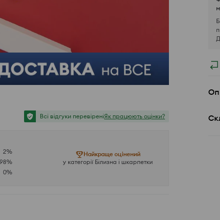
м
Б
п
Д
Оп
Всі відгуки перевірені
Як працюють оцінки?
Ск
2
%
Найкраще оцінений
98
%
у категорії Білизна і шкарпетки
0
%