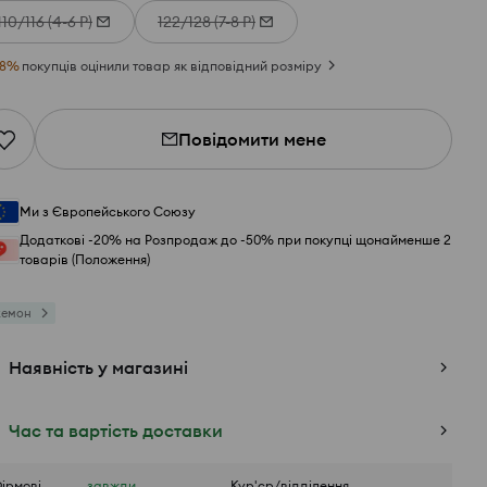
110/116 (4-6 Р)
122/128 (7-8 Р)
8
%
покупців оцінили товар як відповідний розміру
Повідомити мене
Ми з Європейського Союзу
Додаткові -20% на Розпродаж до -50% при покупці щонайменше 2
товарів (Положення)
кемон
Наявність у магазині
Час та вартість доставки
ірмові
завжди
Кур'єр/відділення