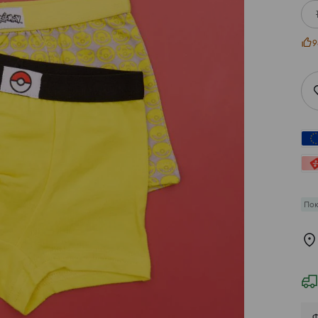
9
По
Ф