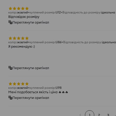
колір
:
жовтий
куплений розмір
:
U12
Відповідність до розміру
:
ідеальна
Відповідає розміру
Переглянути оригінал
колір
:
жовтий
куплений розмір
:
U86
Відповідність до розміру
:
ідеальна
Я рекомендую :)
Переглянути оригінал
колір
:
жовтий
куплений розмір
:
U98
Мені подобається якість і ціна 🔥🔥🔥
Переглянути оригінал
1
2
3
.