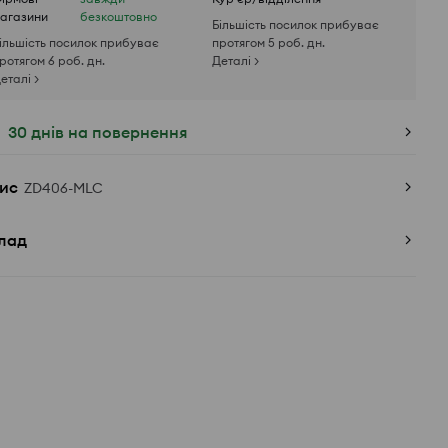
агазини
безкоштовно
Більшість посилок прибуває
ільшість посилок прибуває
протягом 5 роб. дн.
ротягом 6 роб. дн.
Деталі >
еталі >
30 днів на повернення
ис
ZD406-MLC
лад