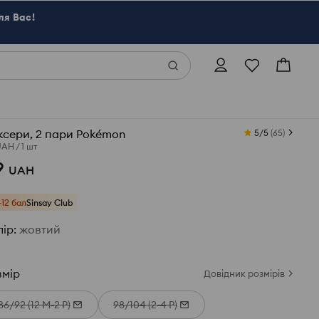
ля Вас!
ксери, 2 пари Pokémon
5/5
(
65
)
UAH
/
1 шт
9
UAH
+12 бал
Sinsay Club
лір
:
жовтий
змір
Довідник розмірів
86/92 (12 М-2 Р)
98/104 (2-4 Р)