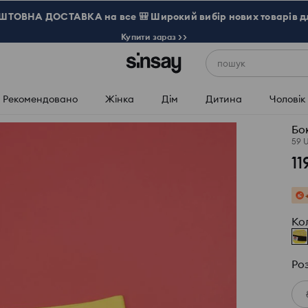
ТОВНА ДОСТАВКА на все 🎒 Широкий вибір нових товарів д
Купити зараз >>
пошук
Рекомендовано
Жінка
Дім
Дитина
Чоловік
Бо
59 
11
Ко
Ро