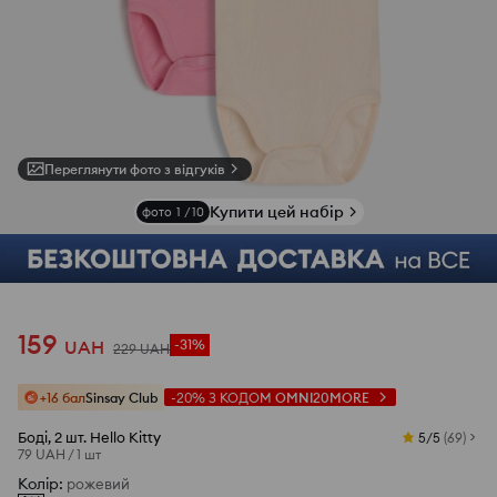
Переглянути фото з відгуків
Купити цей набір
фото
1
/
10
159
UAH
-31%
229
UAH
+16 бал
Sinsay Club
-20%
З КОДОМ
OMNI20MORE
Боді, 2 шт. Hello Kitty
5/5
(
69
)
79 UAH
/
1 шт
Колір
:
рожевий