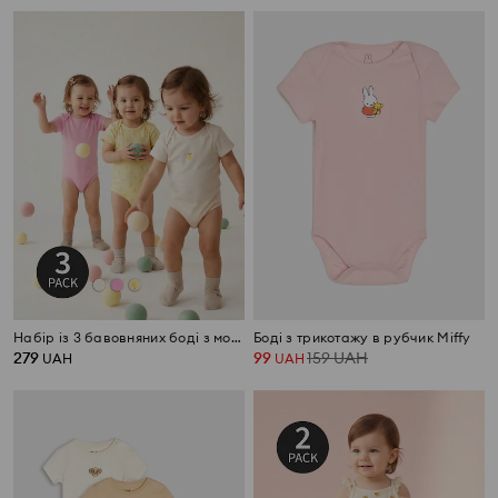
Набір із 3 бавовняних боді з мотивом лимонів
Боді з трикотажу в рубчик Miffy
279
99
159
UAH
UAH
UAH