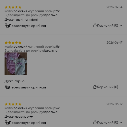
2026-07-14
колір
:
рожевий
куплений розмір
:
92
Відповідність до розміру
:
ідеальна
Дуже гарні та якісні
Корисний
(
0
)
Переглянути оригінал
2026-06-17
колір
:
рожевий
куплений розмір
:
86
Відповідність до розміру
:
ідеальна
Дуже гарно
Корисний
(
0
)
Переглянути оригінал
2026-06-12
колір
:
рожевий
куплений розмір
:
62
Відповідність до розміру
:
ідеальна
Дуже красиво ❤️
Корисний
(
0
)
Переглянути оригінал