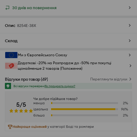
30 днів на повернення
Опис
8254E-38X
Склад
Ми з Європейського Союзу
Додаткові -20% на Розпродаж до -50% при покупці
щонайменше 2 товарів (Положення)
Відгуки про товар
(
69
)
Переглянути відгуки
Всі відгуки перевірені
Як працюють оцінки?
Чи добре підійшов товар?
5/5
менша
2
%
ідеальна
96
%
більша
2
%
Найкраще оцінений
у категорії Боді та ромпери