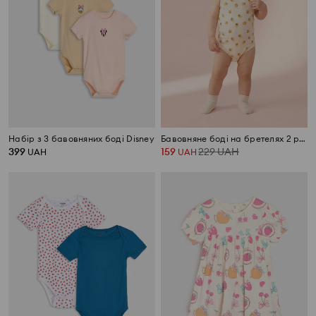
Набір з 3 бавовняних боді Disney
Бавовняне боді на бретелях 2 pack
399
159
229
UAH
UAH
UAH