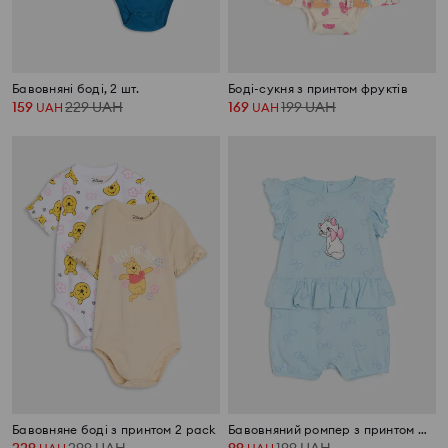
Бавовняні боді, 2 шт.
Боді-сукня з принтом фруктів
159
229
UAH
169
199
UAH
UAH
UAH
Бавовняне боді з принтом 2 pack
Бавовняний ромпер з принтом Marie