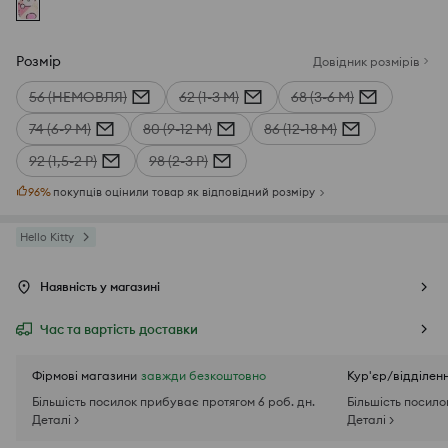
Розмір
Довідник розмірів
56 (НЕМОВЛЯ)
62 (1-3 М)
68 (3-6 М)
74 (6-9 М)
80 (9-12 М)
86 (12-18 М)
92 (1,5-2 Р)
98 (2-3 Р)
96
%
покупців оцінили товар як відповідний розміру
Hello Kitty
Наявність у магазині
Час та вартість доставки
Фірмові магазини
завжди безкоштовно
Кур'єр/відділен
Більшість посилок прибуває протягом 6 роб. дн.
Більшість посило
Деталі >
Деталі >