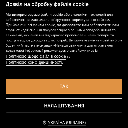
Дозвіл на обробку файлів cookie
Ми використовуємо файли cookie або аналогічні технології для
забезпечення максимальної зручності користування сайтом.
Приймаючи всі файли cookie, ви дозволяєте нам забезпечити вам
зручність здійснення покупок згідно з вашими вподобаннями та
Боді з бамбукового волокна 2 pack
Бавовняне боді з принтом 2 pack
звичками, оскільки ми підбираємо пропоновані нами товари та
299
99
229
UAH
UAH
UAH
послуги відповідно до ваших потреб. Ви можете змінити свій вибір у
будь-який час, натиснувши «Налаштування», а для отримання
додаткової інформації рекомендуємо ознайомитись із
Політикою щодо файлів cookie
та
Політикою конфіденційності
.
ТАК
НАЛАШТУВАННЯ
Повідомити мене
УКРАЇНА (UKRAINE)