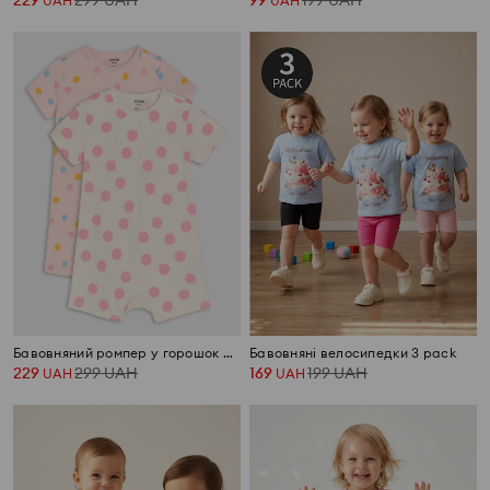
229
299
UAH
99
199
UAH
UAH
UAH
Бавовняний ромпер у горошок 2 pack
Бавовняні велосипедки 3 pack
229
299
UAH
169
199
UAH
UAH
UAH