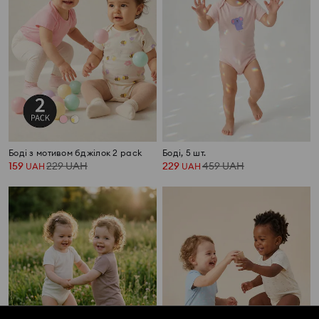
Боді з мотивом бджілок 2 pack
Боді, 5 шт.
159
229
UAH
229
459
UAH
UAH
UAH