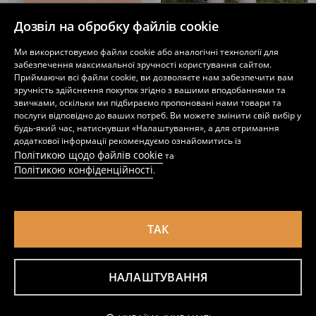
Дозвіл на обробку файлів cookie
Шапка-біні з помпоном Bluey
Бавовняна кепка з козирком з вишитими малинами
Ми використовуємо файли cookie або аналогічні технології для
229
99
229
UAH
UAH
UAH
забезпечення максимальної зручності користування сайтом.
Приймаючи всі файли cookie, ви дозволяєте нам забезпечити вам
зручність здійснення покупок згідно з вашими вподобаннями та
звичками, оскільки ми підбираємо пропоновані нами товари та
послуги відповідно до ваших потреб. Ви можете змінити свій вибір у
будь-який час, натиснувши «Налаштування», а для отримання
додаткової інформації рекомендуємо ознайомитись із
Політикою щодо файлів cookie
та
Політикою конфіденційності
.
ТАК
НАЛАШТУВАННЯ
Кепка з козирком з паєтками
Бейсболка Cinnamoroll
99
189
UAH
179
229
UAH
UAH
UAH
Повідомити мене