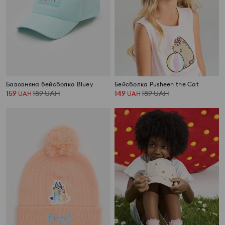
Бавовняна бейсболка Bluey
Бейсболка Pusheen the Cat
159
189
UAH
149
189
UAH
UAH
UAH