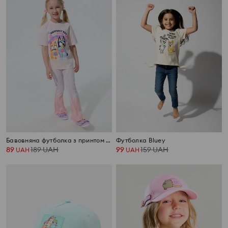
Бавовняна футболка з принтом Bluey
Футболка Bluey
89
189
UAH
99
159
UAH
UAH
UAH