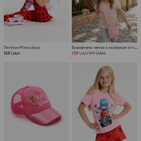
Легінси Miraculous
Бавовняна кепка з козирком із паєтками та котячим мотивом
159
139
199
UAH
UAH
UAH