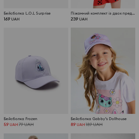
Бейсболка L.O.L Surprise
Піжамний комплект із двох предметів Miraculous
169
239
UAH
UAH
Бейсболка Frozen
Бейсболка Gabby’s Dollhouse
59
79
UAH
89
189
UAH
UAH
UAH