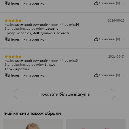
Корисний
(
0
)
Переглянути оригінал
2026-05-23
колір
:
пастельний рожевий
куплений розмір
:
M
Відповідність до розміру
:
ідеальна
Супер капелюх, 🔥❤️ донька в захваті
Корисний
(
0
)
Переглянути оригінал
2026-03-31
колір
:
пастельний рожевий
куплений розмір
:
S
Відповідність до розміру
:
більша
Трохи відстані
Корисний
(
0
)
Переглянути оригінал
Показати більше відгуків
Інші клієнти також обрали