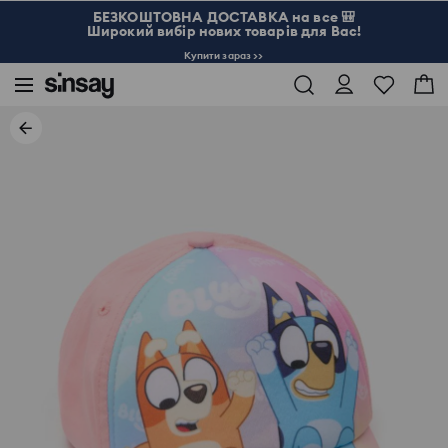
БЕЗКОШТОВНА ДОСТАВКА на все 🎒
Широкий вибір нових товарів для Вас!
Купити зараз >>