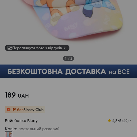
Переглянути фото з відгуків
1
/
2
189
UAH
+19 бал
Sinsay Club
Бейсболка Bluey
4,8/5
(
49
)
Колір
:
пастельний рожевий