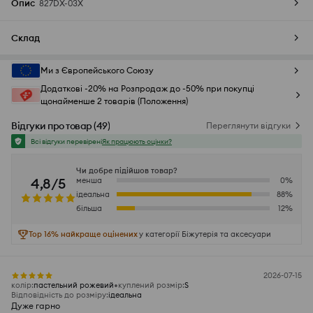
Опис
827DX-03X
Склад
Ми з Європейського Союзу
Додаткові -20% на Розпродаж до -50% при покупці
щонайменше 2 товарів (Положення)
Відгуки про товар
(
49
)
Переглянути відгуки
Всі відгуки перевірені
Як працюють оцінки?
Чи добре підійшов товар?
4,8/5
менша
0
%
ідеальна
88
%
більша
12
%
Top 16% найкраще оцінених
у категорії Біжутерія та aксесуари
2026-07-15
колір
:
пастельний рожевий
куплений розмір
:
S
Відповідність до розміру
:
ідеальна
Дуже гарно