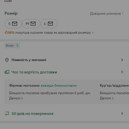
Розмір
Довідник розмірів
S
M
L
88
%
покупців оцінили товар як відповідний розміру
Bluey
Наявність у магазині
Час та вартість доставки
Фірмові магазини
завжди безкоштовно
Кур'єр/відділен
Більшість посилок прибуває протягом 6 роб. дн.
Більшість посило
Деталі >
Деталі >
30 днів на повернення