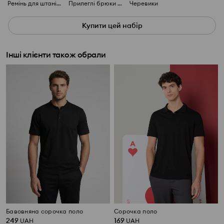
Ремінь для штанів з штучної шкіри
Прилеглі брюки чинос з домішкою віскози
Черевики
Купити цей набір
Інші клієнти також обрали
Бавовняна сорочка поло
Сорочка поло
249
169
UAH
UAH