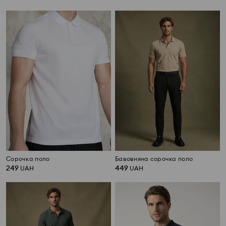
Сорочка поло
Бавовняна сорочка поло
249
449
UAH
UAH