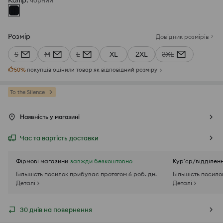
Колір
:
чорний
Розмір
Довідник розмірів
S
M
L
XL
2XL
3XL
50
%
покупців оцінили товар як відповідний розміру
To the Silence
Наявність у магазині
Час та вартість доставки
Фірмові магазини
завжди безкоштовно
Кур'єр/відділен
Більшість посилок прибуває протягом 6 роб. дн.
Більшість посило
Деталі >
Деталі >
30 днів на повернення