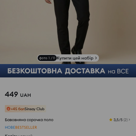
Купити цей набір
фото
1
/
11
449
UAH
+45 бал
Sinsay Club
Бавовняна сорочка поло
3,5/5
(
2
)
НОВЕ
BESTSELLER