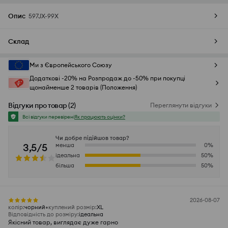
Опис
597JX-99X
Склад
Ми з Європейського Союзу
Додаткові -20% на Розпродаж до -50% при покупці
щонайменше 2 товарів (Положення)
Відгуки про товар
(
2
)
Переглянути відгуки
Всі відгуки перевірені
Як працюють оцінки?
Чи добре підійшов товар?
3,5/5
менша
0
%
ідеальна
50
%
більша
50
%
2026-08-07
колір
:
чорний
куплений розмір
:
XL
Відповідність до розміру
:
ідеальна
Якісний товар, виглядає дуже гарно