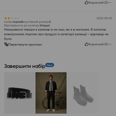
Корисний
(
0
)
2026-08-02
колір
:
чорний
куплений розмір
:
S
Відповідність до розміру
:
більша
Низькоякісні товари я замінив їх на інші, які є в магазині. Я запитав
електронною поштою про продукт із категорії колекції — відповіді не
було
Корисний
(
0
)
Переглянути оригінал
Завершити набір
New