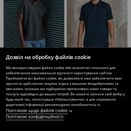
Дозвіл на обробку файлів cookie
Сорочка поло
Сорочка поло
Ми використовуємо файли cookie або аналогічні технології для
139
279
UAH
249
UAH
UAH
забезпечення максимальної зручності користування сайтом.
Приймаючи всі файли cookie, ви дозволяєте нам забезпечити вам
зручність здійснення покупок згідно з вашими вподобаннями та
звичками, оскільки ми підбираємо пропоновані нами товари та
послуги відповідно до ваших потреб. Ви можете змінити свій вибір у
будь-який час, натиснувши «Налаштування», а для отримання
додаткової інформації рекомендуємо ознайомитись із
Політикою щодо файлів cookie
та
Політикою конфіденційності
.