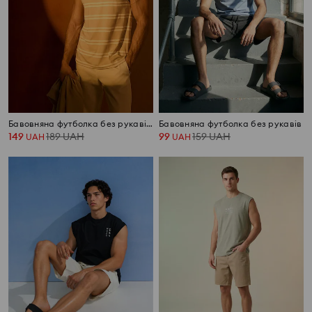
Бавовняна футболка без рукавів у смужку
Бавовняна футболка без рукавів
149
189
UAH
99
159
UAH
UAH
UAH