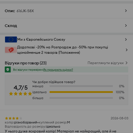
Опис
616JK-58X
Склад
Ми з Європейського Союзу
Додаткові -20% на Розпродаж до -50% при покупці
щонайменше 2 товарів (Положення)
Відгуки про товар
(
23
)
Переглянути відгуки
Всі відгуки перевірені
Як працюють оцінки?
Чи добре підійшов товар?
4,7/5
менша
0
%
ідеальна
100
%
більша
0
%
2026-08-03
колір
:
різнобарвний
куплений розмір
:
M
Відповідність до розміру
:
ідеальна
У нього дуже яскравий колір! Матеріал не найкращий, але й не