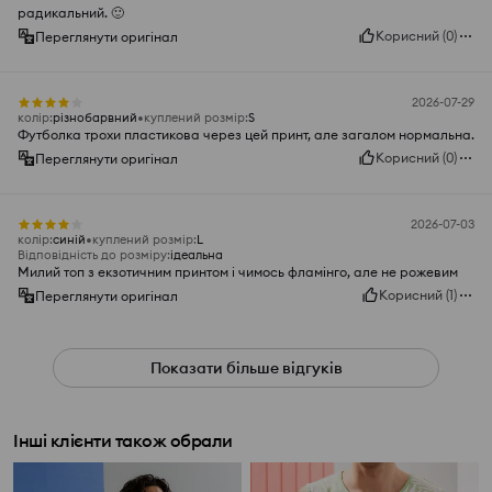
радикальний. 🙂
Корисний
(
0
)
Переглянути оригінал
2026-07-29
колір
:
різнобарвний
куплений розмір
:
S
Футболка трохи пластикова через цей принт, але загалом нормальна.
Корисний
(
0
)
Переглянути оригінал
2026-07-03
колір
:
синій
куплений розмір
:
L
Відповідність до розміру
:
ідеальна
Милий топ з екзотичним принтом і чимось фламінго, але не рожевим
Корисний
(
1
)
Переглянути оригінал
Показати більше відгуків
Інші клієнти також обрали