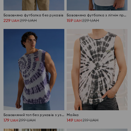
Бавовняна футболка без рукавів
Бавовняна футболка з літнім принтом
229
299
UAH
159
229
UAH
UAH
UAH
Бавовняний топ без рукавів з узором tie dye
Майка
179
299
UAH
149
219
UAH
UAH
UAH