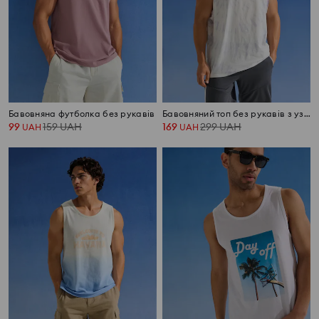
Бавовняна футболка без рукавів
Бавовняний топ без рукавів з узором tie dye
99
159
UAH
169
299
UAH
UAH
UAH