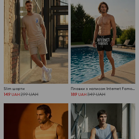
Slim шорти
Плавки з написом Internet Famous
149
299
UAH
189
349
UAH
UAH
UAH