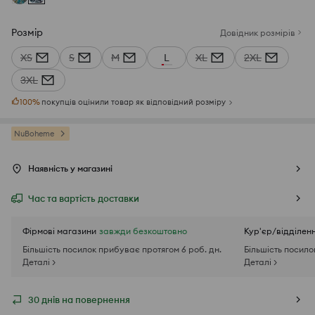
Розмір
Довідник розмірів
XS
S
M
L
XL
2XL
3XL
100
%
покупців оцінили товар як відповідний розміру
NuBoheme
Наявність у магазині
Час та вартість доставки
Фірмові магазини
завжди безкоштовно
Кур'єр/відділен
Більшість посилок прибуває протягом 6 роб. дн.
Більшість посило
Деталі >
Деталі >
30 днів на повернення