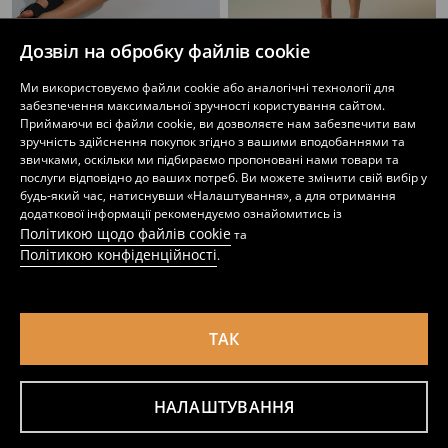
Дозвіл на обробку файлів cookie
Бавовняна футболка боксі з написом Waves
Бавовняна футболка boxy без рукавів
Ми використовуємо файли cookie або аналогічні технології для
189
229
UAH
159
229
UAH
UAH
UAH
забезпечення максимальної зручності користування сайтом.
Приймаючи всі файли cookie, ви дозволяєте нам забезпечити вам
зручність здійснення покупок згідно з вашими вподобаннями та
звичками, оскільки ми підбираємо пропоновані нами товари та
послуги відповідно до ваших потреб. Ви можете змінити свій вибір у
будь-який час, натиснувши «Налаштування», а для отримання
додаткової інформації рекомендуємо ознайомитись із
Політикою щодо файлів cookie
та
Політикою конфіденційності
.
ТАК
НАЛАШТУВАННЯ
Бавовняна футболка без рукавів
Хлопковый танк-топ
79
159
UAH
159
229
UAH
UAH
UAH