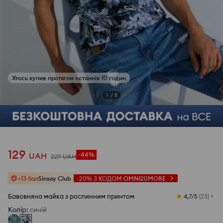
Хтось купив протягом останніх 10 годин
1
/
8
129
UAH
-44%
229
UAH
+13 бал
Sinsay Club
-20%
З КОДОМ
OMNI20MORE
Бавовняна майка з рослинним принтом
4,7/5
(
23
)
Колір
:
синій