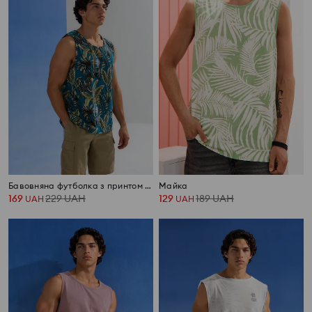
Бавовняна футболка з принтом джунглів
Майка
169
229
UAH
129
189
UAH
UAH
UAH