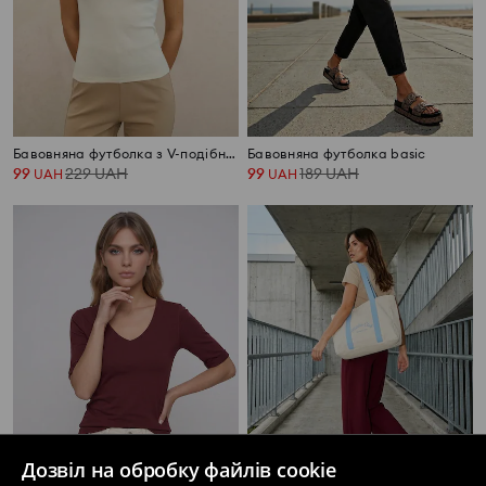
Бавовняна футболка з V-подібним вирізом
Бавовняна футболка basic
99
229
UAH
99
189
UAH
UAH
UAH
Дозвіл на обробку файлів cookie