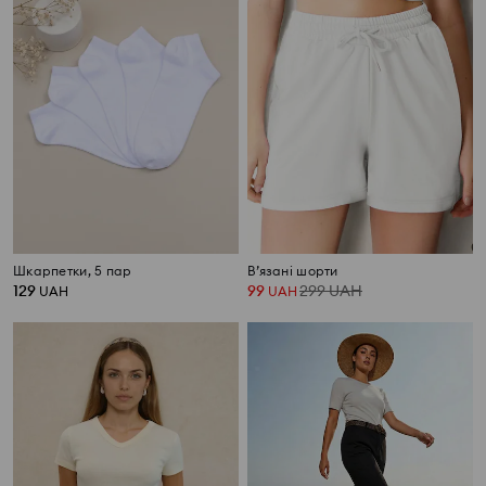
Шкарпетки, 5 пар
В’язані шорти
129
99
299
UAH
UAH
UAH