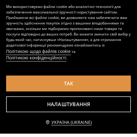
Ми використовуємо файли cookie або аналогічні технології для
Бавовняна футболка з V-подібним вирізом
Бавовняна футболка з коротким рукавом
забезпечення максимальної зручності користування сайтом.
189
89
229
UAH
UAH
UAH
Приймаючи всі файли cookie, ви дозволяєте нам забезпечити вам
зручність здійснення покупок згідно з вашими вподобаннями та
звичками, оскільки ми підбираємо пропоновані нами товари та
послуги відповідно до ваших потреб. Ви можете змінити свій вибір у
будь-який час, натиснувши «Налаштування», а для отримання
додаткової інформації рекомендуємо ознайомитись із
Політикою щодо файлів cookie
та
Політикою конфіденційності
.
ТАК
НАЛАШТУВАННЯ
Ребристий кроп-топ
Ребриста футболка з коротким рукавом
Повідомити мене
89
189
UAH
229
UAH
UAH
УКРАЇНА (UKRAINE)