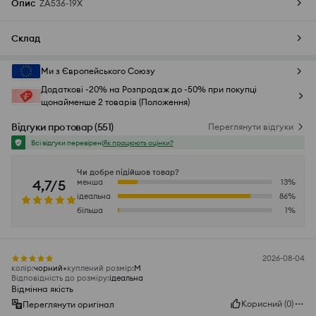
Опис
ZA536-19X
Склад
Ми з Європейського Союзу
Додаткові -20% на Розпродаж до -50% при покупці
щонайменше 2 товарів (Положення)
Відгуки про товар
(
551
)
Переглянути відгуки
Всі відгуки перевірені
Як працюють оцінки?
Чи добре підійшов товар?
4,7/5
менша
13
%
ідеальна
86
%
більша
1
%
2026-08-04
колір
:
чорний
куплений розмір
:
M
Відповідність до розміру
:
ідеальна
Відмінна якість
Корисний
(
0
)
Переглянути оригінал