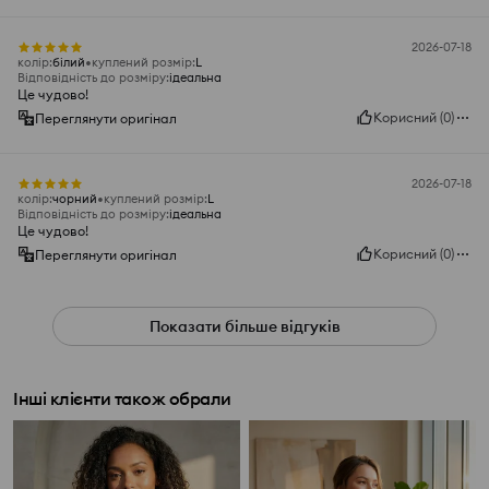
2026-07-18
колір
:
білий
куплений розмір
:
L
Відповідність до розміру
:
ідеальна
Це чудово!
Корисний
(
0
)
Переглянути оригінал
2026-07-18
колір
:
чорний
куплений розмір
:
L
Відповідність до розміру
:
ідеальна
Це чудово!
Корисний
(
0
)
Переглянути оригінал
Показати більше відгуків
Інші клієнти також обрали