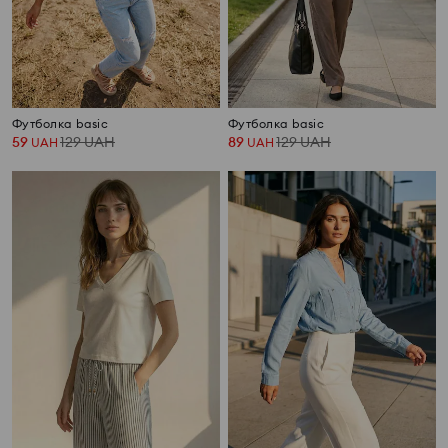
Футболка basic
Футболка basic
59
129
UAH
89
129
UAH
UAH
UAH