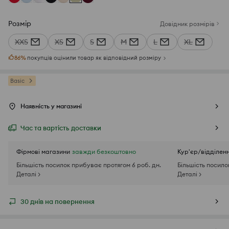
Розмір
Довідник розмірів
XXS
XS
S
M
L
XL
86
%
покупців оцінили товар як відповідний розміру
Basic
Наявність у магазині
Час та вартість доставки
Фірмові магазини
завжди безкоштовно
Кур'єр/відділен
Більшість посилок прибуває протягом 6 роб. дн.
Більшість посило
Деталі >
Деталі >
30 днів на повернення