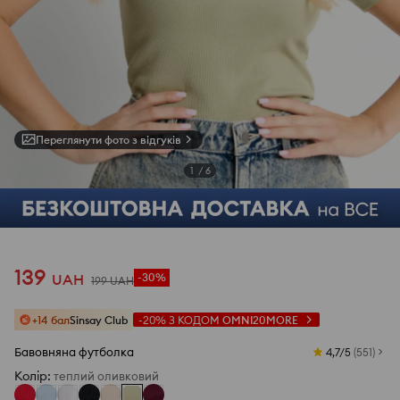
Переглянути фото з відгуків
1
/
6
139
UAH
-30%
199
UAH
+14 бал
Sinsay Club
-20%
З КОДОМ
OMNI20MORE
Бавовняна футболка
4,7/5
(
551
)
Колір
:
теплий оливковий