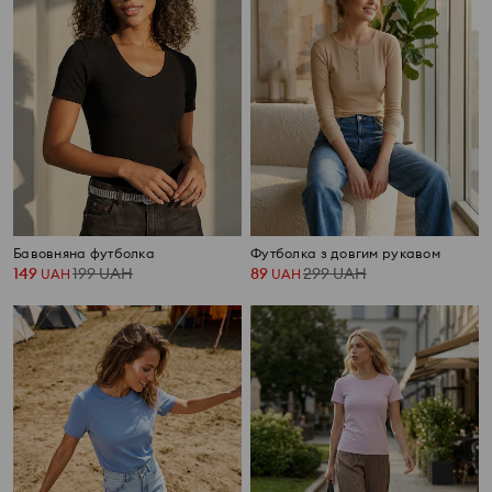
Бавовняна футболка
Футболка з довгим рукавом
149
199
UAH
89
299
UAH
UAH
UAH