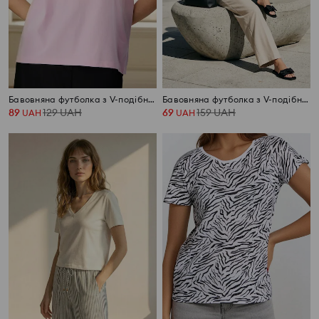
Бавовняна футболка з V-подібним вирізом
Бавовняна футболка з V-подібним вирізом
89
129
UAH
69
159
UAH
UAH
UAH