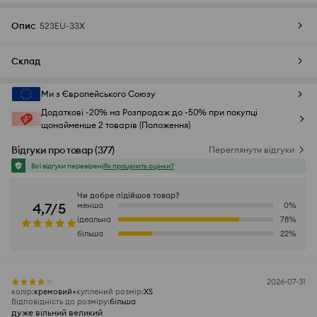
Опис
523EU-33X
Склад
Ми з Європейського Союзу
Додаткові -20% на Розпродаж до -50% при покупці
щонайменше 2 товарів (Положення)
Відгуки про товар
(
377
)
Переглянути відгуки
Всі відгуки перевірені
Як працюють оцінки?
Чи добре підійшов товар?
4,7/5
менша
0
%
ідеальна
78
%
більша
22
%
2026-07-31
колір
:
кремовий
куплений розмір
:
XS
Відповідність до розміру
:
більша
дуже вільний великий