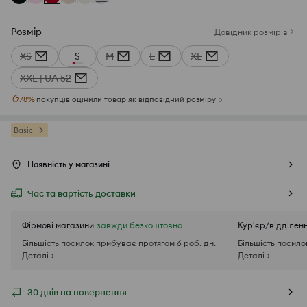
Розмір
Довідник розмірів
XS
S
M
L
XL
XXL | UA 52
78
%
покупців оцінили товар як відповідний розміру
Basic
Наявність у магазині
Час та вартість доставки
Фірмові магазини
завжди безкоштовно
Кур'єр/відділен
Більшість посилок прибуває протягом 6 роб. дн.
Більшість посило
Деталі >
Деталі >
30 днів на повернення