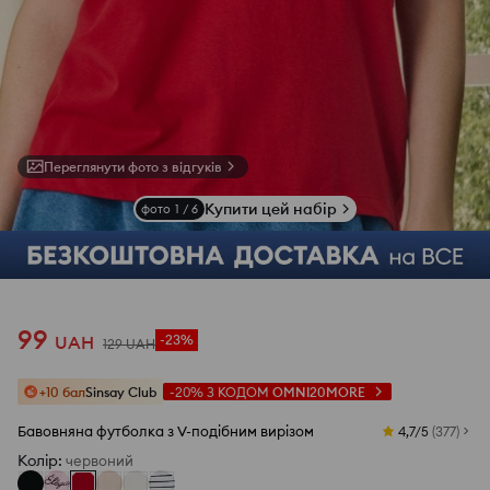
Переглянути фото з відгуків
Купити цей набір
фото
1
/
6
99
UAH
-23%
129
UAH
+10 бал
Sinsay Club
-20%
З КОДОМ
OMNI20MORE
Бавовняна футболка з V-подібним вирізом
4,7/5
(
377
)
Колір
:
червоний