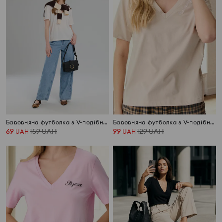
Бавовняна футболка з V-подібним вирізом
Бавовняна футболка з V-подібним вирізом
69
159
UAH
99
129
UAH
UAH
UAH