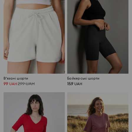
В’язані шорти
Байкерські шорти
99
299
UAH
159
UAH
UAH