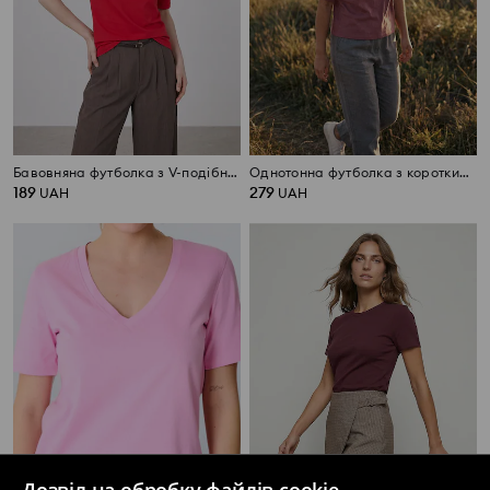
Бавовняна футболка з V-подібним вирізом
Однотонна футболка з коротким рукавом
189
279
UAH
UAH