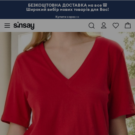
БЕЗКОШТОВНА ДОСТАВКА на все 🎒
Широкий вибір нових товарів для Вас!
Купити зараз >>
Sinsay
Жінка
Бавовняна футболка з V-подібним вирізом