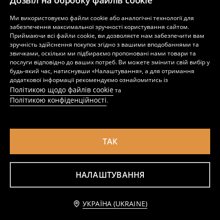
Дозвіл на обробку файлів cookie
Ми використовуємо файли cookie або аналогічні технології для
Футболка з короткими рукавами
Бавовняна футболка basic
забезпечення максимальної зручності користування сайтом.
79
99
UAH
199
UAH
UAH
Приймаючи всі файли cookie, ви дозволяєте нам забезпечити вам
зручність здійснення покупок згідно з вашими вподобаннями та
звичками, оскільки ми підбираємо пропоновані нами товари та
послуги відповідно до ваших потреб. Ви можете змінити свій вибір у
будь-який час, натиснувши «Налаштування», а для отримання
додаткової інформації рекомендуємо ознайомитись із
Політикою щодо файлів cookie
та
Політикою конфіденційності
.
ТАК
НАЛАШТУВАННЯ
Ребриста футболка з коротким рукавом
Футболка з короткими рукавами
Додати до кошика
229
119
UAH
UAH
УКРАЇНА (UKRAINE)
99 UAH