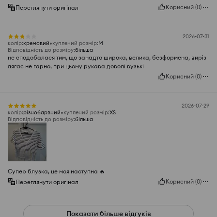
Корисний
(
0
)
Переглянути оригінал
2026-07-31
колір
:
кремовий
куплений розмір
:
M
Відповідність до розміру
:
більша
не сподобалася тим, що занадто широка, велика, безформена, виріз
лягає не гарно, при цьому рукава доволі вузькі
Корисний
(
0
)
2026-07-29
колір
:
різнобарвний
куплений розмір
:
XS
Відповідність до розміру
:
більша
Супер блузка, це моя наступна 🔥
Корисний
(
0
)
Переглянути оригінал
Показати більше відгуків