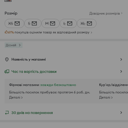
Розмір
Довідник розмірів
XS
S
M
L
XL
61
%
покупців оцінили товар як відповідний розміру
Дісней
Наявність у магазині
Час та вартість доставки
Фірмові магазини
завжди безкоштовно
Кур'єр/відділен
Більшість посилок прибуває протягом 6 роб. дн.
Більшість посило
Деталі >
Деталі >
30 днів на повернення