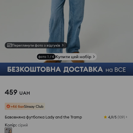
Переглянути фото з відгуків
Купити цей набір
фото
1
/
4
459
UAH
+46 бал
Sinsay Club
Бавовняна футболка Lady and the Tramp
4,9/5
(
109
)
Колір
:
сірий