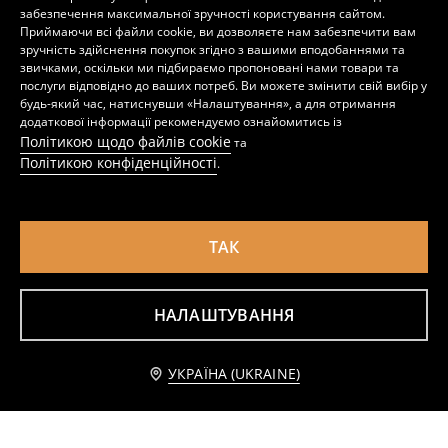
349
449
UAH
UAH
забезпечення максимальної зручності користування сайтом.
Приймаючи всі файли cookie, ви дозволяєте нам забезпечити вам
зручність здійснення покупок згідно з вашими вподобаннями та
звичками, оскільки ми підбираємо пропоновані нами товари та
послуги відповідно до ваших потреб. Ви можете змінити свій вибір у
будь-який час, натиснувши «Налаштування», а для отримання
додаткової інформації рекомендуємо ознайомитись із
Політикою щодо файлів cookie
та
Політикою конфіденційності
.
ТАК
НАЛАШТУВАННЯ
Бавовняна футболка з коротким рукавом Tom and Jerry
Бавовняна футболка з принтом на спині Toy Story
449
449
UAH
UAH
Повідомити мене
УКРАЇНА (UKRAINE)