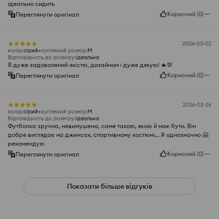
ідеально сидить
Корисний
(
0
)
Переглянути оригінал
2026-03-02
колір
:
сірий
куплений розмір
:
M
Відповідність до розміру
:
ідеальна
Я дуже задоволений якістю, дизайном і дуже дякую! 🔥💯
Корисний
(
0
)
Переглянути оригінал
2026-02-26
колір
:
сірий
куплений розмір
:
M
Відповідність до розміру
:
ідеальна
Футболка зручна, невимушена, саме такою, якою й має бути. Він
добре виглядає на джинсах, спортивному костюмі... Я однозначно 🤗
рекомендую
Корисний
(
0
)
Переглянути оригінал
Показати більше відгуків