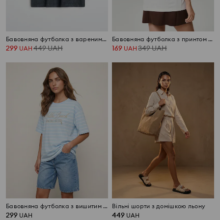
Бавовняна футболка з вареним ефектом 101 Dalmatians
Бавовняна футболка з принтом Garfield
299
449
UAH
169
349
UAH
UAH
UAH
Бавовняна футболка з вишитим написом
Вільні шорти з домішкою льону
299
449
UAH
UAH