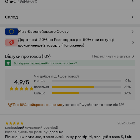
Опис
496FG-09X
Склад
Ми з Європейського Союзу
Додаткові -20% на Розпродаж до -50% при покупці
щонайменше 2 товарів (Положення)
Відгуки про товар
(
109
)
Переглянути відгуки
Всі відгуки перевірені
Як працюють оцінки?
Чи добре підійшов товар?
4,9/5
менша
0
%
ідеальна
61
%
більша
39
%
Top 10% найкраще оцінених
у категорії Футболки та топи від 129
2026-05-12
колір
:
сірий
куплений розмір
:
S
Відповідність до розміру
:
ідеальна
Більше ніж приємно, я зазвичай ношу розмір M, але цей я взяв S, і він