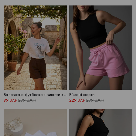
Бавовняна футболка з вишитим написом
В’язані шорти
99
299
UAH
229
299
UAH
UAH
UAH