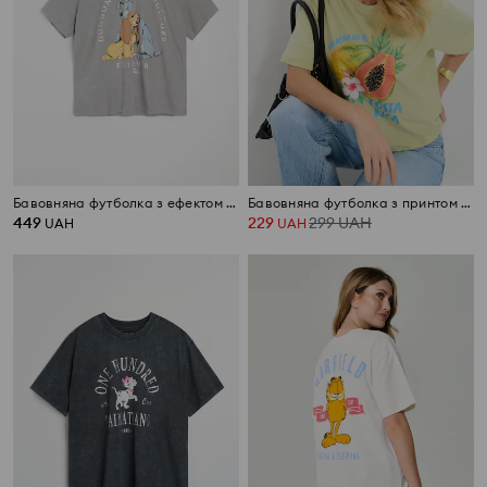
Бавовняна футболка з ефектом потертості та принтом Disney
Бавовняна футболка з принтом фруктів
449
229
299
UAH
UAH
UAH