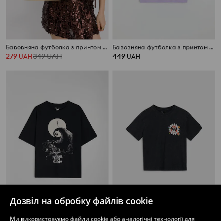
Бавовняна футболка з принтом Scooby Doo
Бавовняна футболка з принтом Daisy
279
349
UAH
449
UAH
UAH
Дозвіл на обробку файлів cookie
Бавовняна футболка з принтом Nightmare Before Christmas
Бавовняна футболка з принтом на спині Minnie Mouse
Ми використовуємо файли cookie або аналогічні технології для