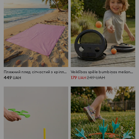
Пляжний плед сітчастий з кріпленням
Veiklības spēle bumbiņas mešanai un ķeršanai
449
179
249
UAH
UAH
UAH