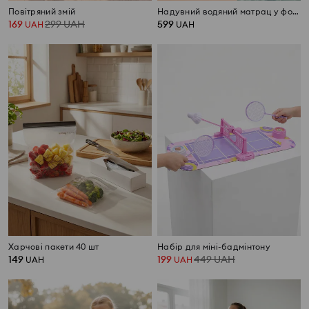
Повітряний змій
Надувний водяний матрац у формі пляшки з глітером
169
299
UAH
599
UAH
UAH
Харчові пакети 40 шт
Набір для міні-бадмінтону
149
199
449
UAH
UAH
UAH