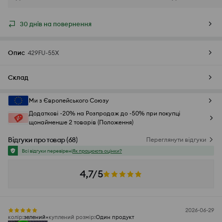
30 днів на повернення
Опис
429FU-55X
Склад
Ми з Європейського Союзу
Додаткові -20% на Розпродаж до -50% при покупці
щонайменше 2 товарів (Положення)
Відгуки про товар
(
68
)
Переглянути відгуки
Всі відгуки перевірені
Як працюють оцінки?
4,7/5
2026-06-29
колір
:
зелений
куплений розмір
:
Один продукт