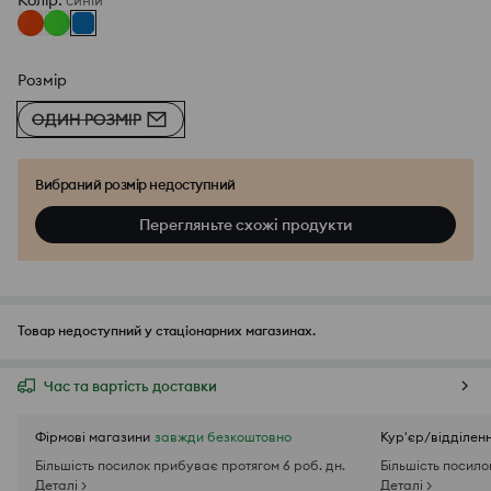
Колір
:
синій
Розмір
ОДИН РОЗМІР
Вибраний розмір недоступний
Перегляньте схожі продукти
Товар недоступний у стаціонарних магазинах.
Час та вартість доставки
Фірмові магазини
завжди безкоштовно
Кур'єр/відділен
Більшість посилок прибуває протягом 6 роб. дн.
Більшість посило
Деталі >
Деталі >