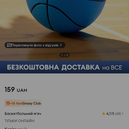
Переглянути фото з відгуків
1
/
3
159
UAH
+16 бал
Sinsay Club
Баскетбольний м'яч
4,7/5
(
68
)
ТІЛЬКИ ОНЛАЙН