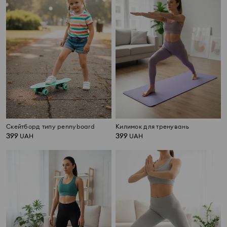
Скейтборд типу pennyboard
Килимок для тренувань
399
399
UAH
UAH