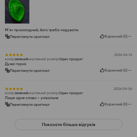
М'яч прохолодний, його треба надувати.
Корисний
(
0
)
Переглянути оригінал
2026-04-14
колір
:
зелений
куплений розмір
:
Один продукт
Дуже гарно
Корисний
(
0
)
Переглянути оригінал
2026-04-06
колір
:
зелений
куплений розмір
:
Один продукт
Лише одне слово — унікальне
Корисний
(
0
)
Переглянути оригінал
Показати більше відгуків