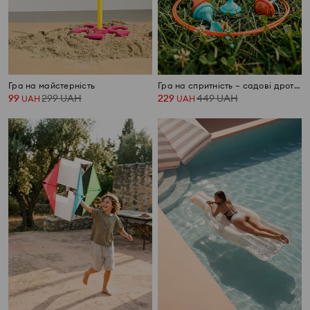
Гра на майстерність
Гра на спритність – садові дротики
99
299
UAH
229
449
UAH
UAH
UAH