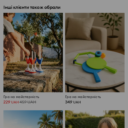
Інші клієнти також обрали
Гра на майстерність
Гра на майстерність
229
459
UAH
349
UAH
UAH