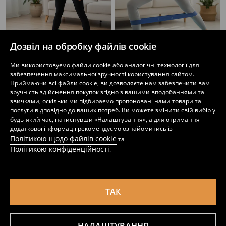
Дозвіл на обробку файлів cookie
Ми використовуємо файли cookie або аналогічні технології для
Еластична стрічка для вправ
Ремінь для йоги
забезпечення максимальної зручності користування сайтом.
199
129
159
UAH
UAH
UAH
Приймаючи всі файли cookie, ви дозволяєте нам забезпечити вам
зручність здійснення покупок згідно з вашими вподобаннями та
звичками, оскільки ми підбираємо пропоновані нами товари та
послуги відповідно до ваших потреб. Ви можете змінити свій вибір у
будь-який час, натиснувши «Налаштування», а для отримання
додаткової інформації рекомендуємо ознайомитись із
Політикою щодо файлів cookie
та
Політикою конфіденційності
.
ТАК