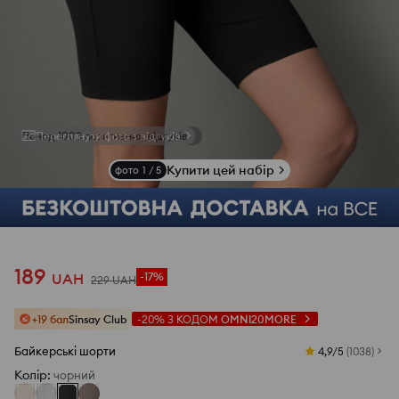
Переглянути фото з відгуків
Купити цей набір
фото
1
/
5
189
UAH
-17%
229
UAH
+19 бал
Sinsay Club
-20%
З КОДОМ
OMNI20MORE
Байкерські шорти
4,9/5
(
1038
)
Колір
:
чорний