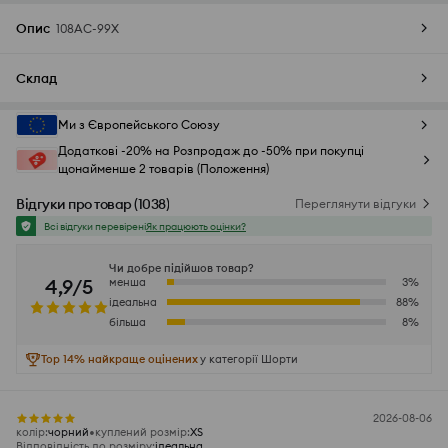
Опис
108AC-99X
Склад
Ми з Європейського Союзу
Додаткові -20% на Розпродаж до -50% при покупці
щонайменше 2 товарів (Положення)
Відгуки про товар
(
1038
)
Переглянути відгуки
Всі відгуки перевірені
Як працюють оцінки?
Чи добре підійшов товар?
4,9/5
менша
3
%
ідеальна
88
%
більша
8
%
Top 14% найкраще оцінених
у категорії Шорти
2026-08-06
колір
:
чорний
куплений розмір
:
XS
Відповідність до розміру
:
ідеальна