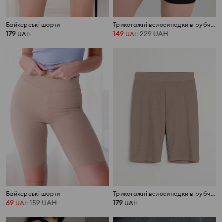
Байкерські шорти
Трикотажні велосипедки в рубчик з бавовною
179
149
229
UAH
UAH
UAH
Байкерські шорти
Трикотажні велосипедки в рубчик з бавовною
69
159
UAH
179
UAH
UAH