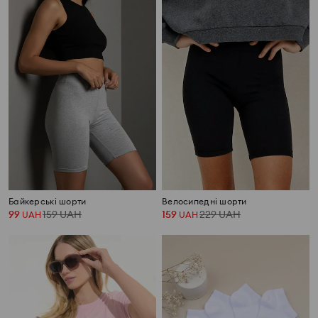
Байкерські шорти
Велосипедні шорти
99
159
UAH
159
229
UAH
UAH
UAH