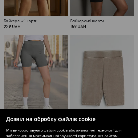
Байкерські шорти
Байкерські шорти
229
159
UAH
UAH
Дозвіл на обробку файлів cookie
Байкерські шорти
Велосипедні шорти
Ми використовуємо файли cookie або аналогічні технології для
99
299
UAH
279
349
UAH
UAH
UAH
забезпечення максимальної зручності користування сайтом.