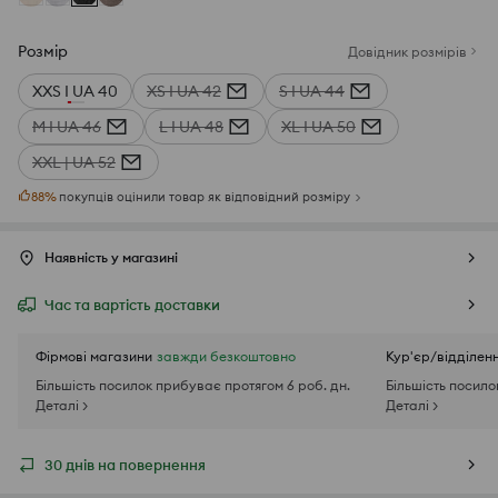
Розмір
Довідник розмірів
XXS I UA 40
XS I UA 42
S I UA 44
M I UA 46
L I UA 48
XL I UA 50
XXL | UA 52
88
%
покупців оцінили товар як відповідний розміру
Наявність у магазині
Час та вартість доставки
Фірмові магазини
завжди безкоштовно
Кур'єр/відділен
Більшість посилок прибуває протягом 6 роб. дн.
Більшість посило
Деталі >
Деталі >
30 днів на повернення