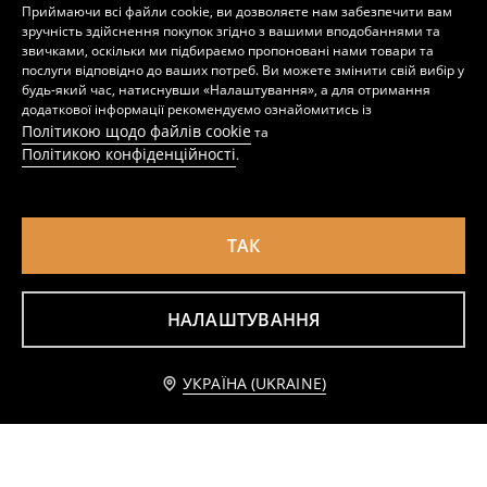
Приймаючи всі файли cookie, ви дозволяєте нам забезпечити вам
зручність здійснення покупок згідно з вашими вподобаннями та
звичками, оскільки ми підбираємо пропоновані нами товари та
послуги відповідно до ваших потреб. Ви можете змінити свій вибір у
будь-який час, натиснувши «Налаштування», а для отримання
додаткової інформації рекомендуємо ознайомитись із
Політикою щодо файлів cookie
та
Політикою конфіденційності
.
ТАК
НАЛАШТУВАННЯ
Байкерські шорти
Велосипедні шорти МАМА
229
349
UAH
269
459
UAH
UAH
UAH
Додати до кошика
УКРАЇНА (UKRAINE)
189 UAH