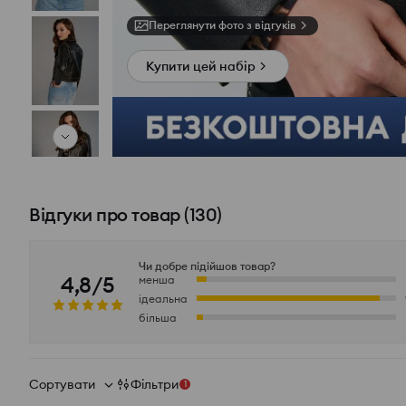
Переглянути фото з відгуків
Купити цей набір
Відгуки про товар
(
130
)
Чи добре підійшов товар?
4,8/5
менша
ідеальна
більша
Сортувати
Фільтри
1