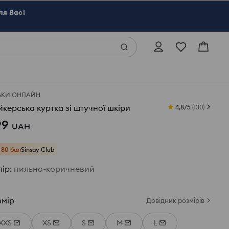
ля Вас!
ЬКИ ОНЛАЙН
йкерська куртка зі штучної шкіри
4,8/5
(
130
)
99
UAH
+80 бал
Sinsay Club
лір
:
пильно-коричневий
змір
Довідник розмірів
XXS
XS
S
M
L