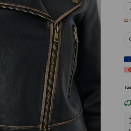
9
То
Ф
м
Б