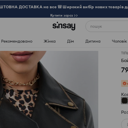
ТОВНА ДОСТАВКА на все 🎒 Широкий вибір нових товарів д
Купити зараз >>
пошук
Рекомендовано
Жінка
Дім
Дитина
Чоловік
ТІЛ
Ба
7
Ко
Ро