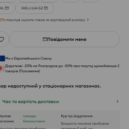
XL
XXL | UA 52
2
%
покупців оцінили товар як відповідний розміру
Повідомити мене
Ми з Європейського Союзу
Додаткові -20% на Розпродаж до -50% при покупці щонайменше 2
товарів (Положення)
вар недоступний у стаціонарних магазинах.
Час та вартість доставки
ірмові
завжди
Кур'єр/відділення
агазини
безкоштовно
Більшість посилок прибуває
ільшість посилок прибуває
протягом 5 роб. дн.