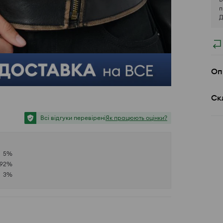
п
Д
Оп
Ск
Всі відгуки перевірені
Як працюють оцінки?
5
%
92
%
3
%