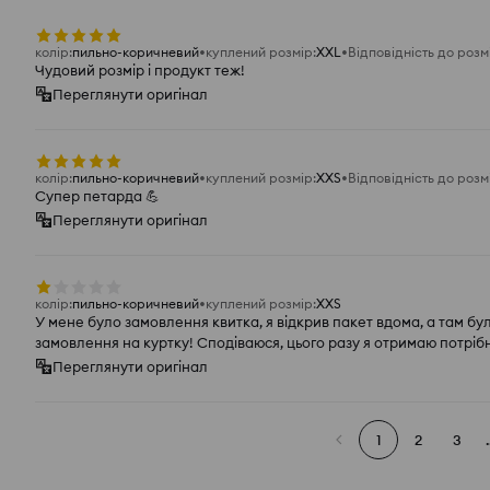
колір
:
пильно-коричневий
куплений розмір
:
XXL
Відповідність до розм
Чудовий розмір і продукт теж!
Переглянути оригінал
колір
:
пильно-коричневий
куплений розмір
:
XXS
Відповідність до розм
Супер петарда 💪
Переглянути оригінал
колір
:
пильно-коричневий
куплений розмір
:
XXS
У мене було замовлення квитка, я відкрив пакет вдома, а там бу
замовлення на куртку! Сподіваюся, цього разу я отримаю потріб
Переглянути оригінал
1
2
3
.