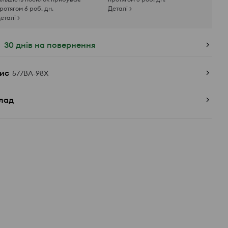
ротягом 6 роб. дн.
Деталі >
еталі >
30 днів на повернення
ис
577BA-98X
лад