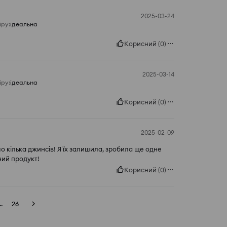
2025-03-24
іру
:
ідеальна
Корисний
(
0
)
2025-03-14
іру
:
ідеальна
Корисний
(
0
)
2025-02-09
ло кілька джинсів! Я їх залишила, зробила ще одне
ний продукт!
Корисний
(
0
)
..
26