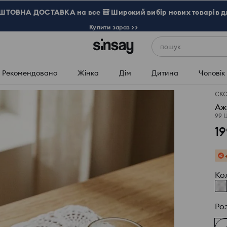
ТОВНА ДОСТАВКА на все 🎒 Широкий вибір нових товарів д
Купити зараз >>
пошук
Рекомендовано
Жінка
Дім
Дитина
Чоловік
СК
Аж
99 
19
Ко
Ро