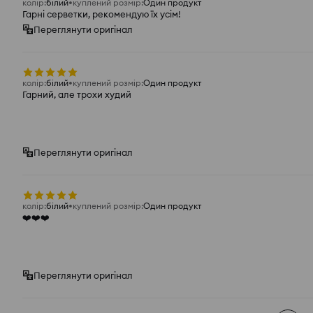
колір
:
білий
куплений розмір
:
Один продукт
Гарні серветки, рекомендую їх усім!
Переглянути оригінал
колір
:
білий
куплений розмір
:
Один продукт
Гарний, але трохи худий
Переглянути оригінал
колір
:
білий
куплений розмір
:
Один продукт
❤️❤️❤️
Переглянути оригінал