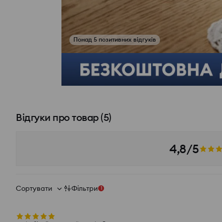
Понад 5 позитивних відгуків
Переглянути фото з відгуків
Відгуки про товар
(
5
)
4,8/5
Сортувати
Фільтри
1