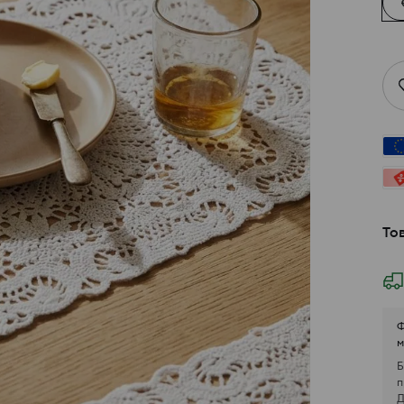
То
Ф
м
Б
п
Д