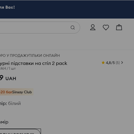
ля Вас!
ОРО У ПРОДАЖУ
ТІЛЬКИ ОНЛАЙН
урні підставки на стіл 2 pack
4,8/5
(
5
)
UAH
/
1 шт
9
UAH
+20 бал
Sinsay Club
лір
:
білий
змір