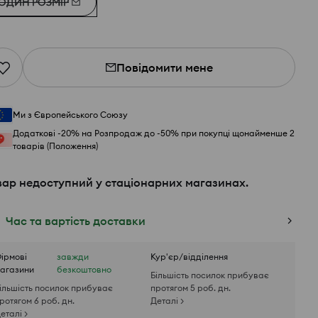
ОДИН РОЗМІР
Повідомити мене
Ми з Європейського Союзу
Додаткові -20% на Розпродаж до -50% при покупці щонайменше 2
товарів (Положення)
вар недоступний у стаціонарних магазинах.
Час та вартість доставки
ірмові
завжди
Кур'єр/відділення
агазини
безкоштовно
Більшість посилок прибуває
ільшість посилок прибуває
протягом 5 роб. дн.
ротягом 6 роб. дн.
Деталі >
еталі >