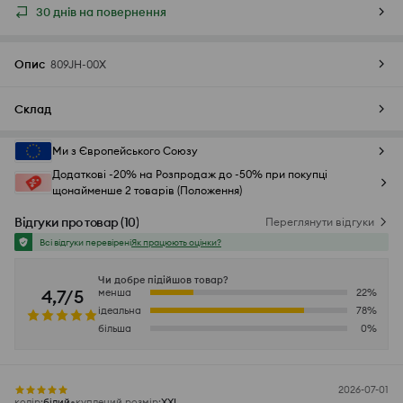
30 днів на повернення
Опис
809JH-00X
Склад
Ми з Європейського Союзу
Додаткові -20% на Розпродаж до -50% при покупці
щонайменше 2 товарів (Положення)
Відгуки про товар
(
10
)
Переглянути відгуки
Всі відгуки перевірені
Як працюють оцінки?
Чи добре підійшов товар?
4,7/5
менша
22
%
ідеальна
78
%
більша
0
%
2026-07-01
колір
:
білий
куплений розмір
:
XXL