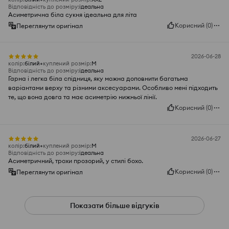
Відповідність до розміру
:
ідеальна
Асиметрична біла сукня ідеальна для літа
Корисний
(
0
)
Переглянути оригінал
2026-06-28
колір
:
білий
куплений розмір
:
M
Відповідність до розміру
:
ідеальна
Гарна і легка біла спідниця, яку можна доповнити багатьма
варіантами верху та різними аксесуарами. Особливо мені підходить
те, що вона довга та має асиметрію нижньої лінії.
Корисний
(
0
)
2026-06-27
колір
:
білий
куплений розмір
:
M
Відповідність до розміру
:
ідеальна
Асиметричний, трохи прозорий, у стилі бохо.
Корисний
(
0
)
Переглянути оригінал
Показати більше відгуків