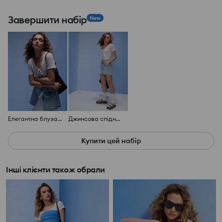
Завершити набір
New
Елегантна блуза з декоративними зав'язками
Джинсова спідниця з ефектом вицвітання
Купити цей набір
Інші клієнти також обрали