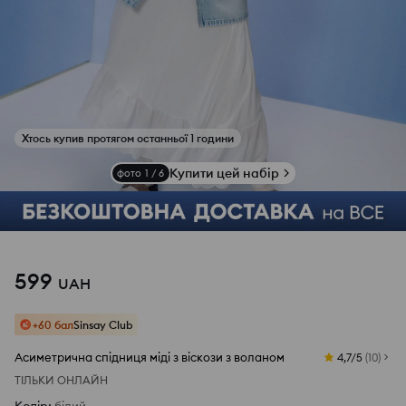
Хтось купив протягом останньої 1 години
Купити цей набір
фото
1
/
6
599
UAH
+60 бал
Sinsay Club
Асиметрична спідниця міді з віскози з воланом
4,7/5
(
10
)
ТІЛЬКИ ОНЛАЙН