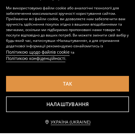
Спідниця міді з асиметричним воланом у смужку
Сукня міді з віскози з рюшами та квітковим принтом
Ми використовуємо файли cookie або аналогічні технології для
449
599
UAH
279
699
UAH
UAH
UAH
забезпечення максимальної зручності користування сайтом.
Приймаючи всі файли cookie, ви дозволяєте нам забезпечити вам
зручність здійснення покупок згідно з вашими вподобаннями та
звичками, оскільки ми підбираємо пропоновані нами товари та
послуги відповідно до ваших потреб. Ви можете змінити свій вибір у
будь-який час, натиснувши «Налаштування», а для отримання
додаткової інформації рекомендуємо ознайомитись із
Політикою щодо файлів cookie
та
Політикою конфіденційності
.
ТАК
НАЛАШТУВАННЯ
Бавовняна міні спідниця з квітковими аплікаціями
Спідниця міді з віскози в квітковий принт
299
599
UAH
349
UAH
UAH
Додати до кошика
УКРАЇНА (UKRAINE)
599 UAH