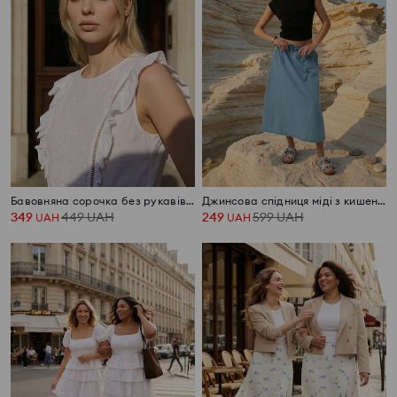
Бавовняна сорочка без рукавів з вишивкою
Джинсова спідниця міді з кишенями
349
449
UAH
249
599
UAH
UAH
UAH