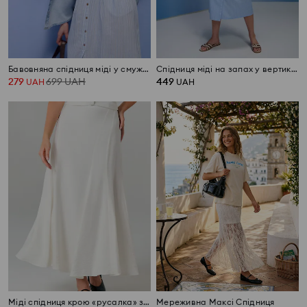
Бавовняна спідниця міді у смужку
Спідниця міді на запах у вертикальну смужку
279
699
UAH
449
UAH
UAH
Міді спідниця крою «русалка» з декоративними швами
Мереживна Максі Спідниця