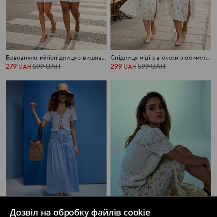
Бавовняна мініспідниця з вишивкою
Спідниця міді з віскози з асиметричним подолом у квітковий принт
279
599
UAH
299
599
UAH
UAH
UAH
Дозвіл на обробку файлів cookie