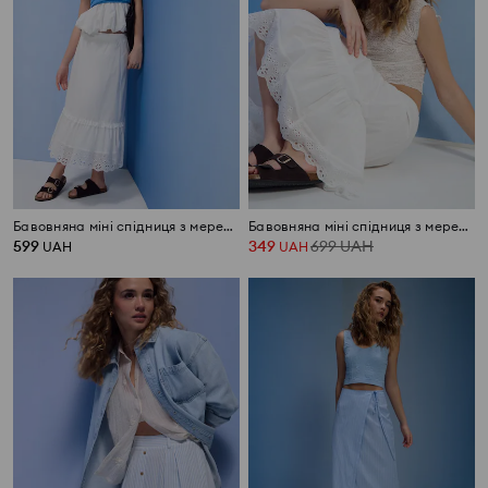
Бавовняна міні спідниця з мереживними елементами
Бавовняна міні спідниця з мереживними елементами
599
349
699
UAH
UAH
UAH