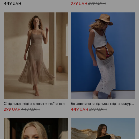
449
279
699
UAH
UAH
UAH
Спідниця міді з еластичної сітки
Бавовняна спідниця міді з ажурним візерунком
299
449
UAH
449
699
UAH
UAH
UAH