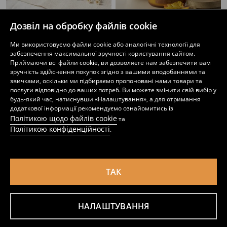
Дозвіл на обробку файлів cookie
Ароматична свічка із зодіакальним мотивом, з ароматом льону
Свічка Pumpkin Spice
Ми використовуємо файли cookie або аналогічні технології для
349
229
UAH
UAH
забезпечення максимальної зручності користування сайтом.
Приймаючи всі файли cookie, ви дозволяєте нам забезпечити вам
зручність здійснення покупок згідно з вашими вподобаннями та
звичками, оскільки ми підбираємо пропоновані нами товари та
послуги відповідно до ваших потреб. Ви можете змінити свій вибір у
будь-який час, натиснувши «Налаштування», а для отримання
додаткової інформації рекомендуємо ознайомитись із
Політикою щодо файлів cookie
та
Політикою конфіденційності
.
ТАК
НАЛАШТУВАННЯ
Свічка в керамічному контейнері Pantone
Рифлені келихи, 4 шт.
189
449
UAH
UAH