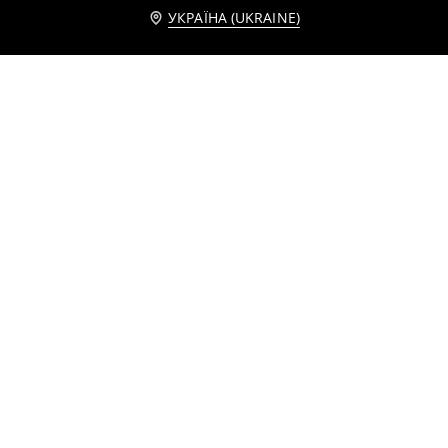
Повідомити мене
УКРАЇНА (UKRAINE)
Рифлений вазон
Свічник 3 pack
229
149
249
UAH
UAH
UAH