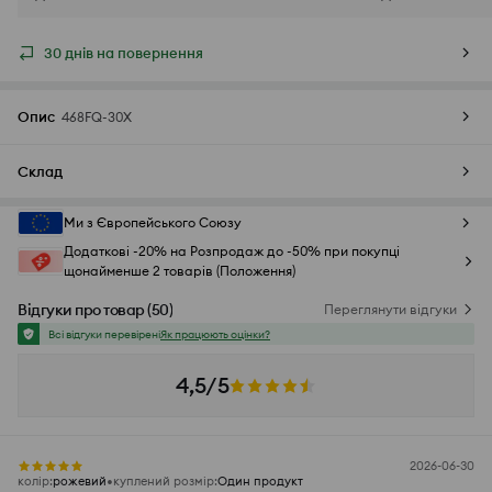
30 днів на повернення
Опис
468FQ-30X
Склад
Ми з Європейського Союзу
Додаткові -20% на Розпродаж до -50% при покупці
щонайменше 2 товарів (Положення)
Відгуки про товар
(
50
)
Переглянути відгуки
Всі відгуки перевірені
Як працюють оцінки?
4,5/5
2026-06-30
колір
:
рожевий
куплений розмір
:
Один продукт