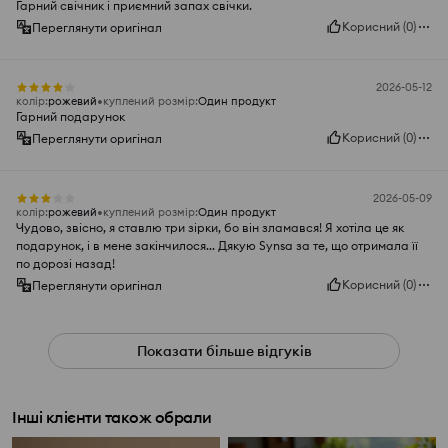
Гарний свічник і приємний запах свічки.
Корисний
(
0
)
Переглянути оригінал
2026-05-12
колір
:
рожевий
куплений розмір
:
Один продукт
Гарний подарунок
Корисний
(
0
)
Переглянути оригінал
2026-05-09
колір
:
рожевий
куплений розмір
:
Один продукт
Чудово, звісно, я ставлю три зірки, бо він зламався! Я хотіла це як
подарунок, і в мене закінчилося... Дякую Synsa за те, що отримала її
по дорозі назад!
Корисний
(
0
)
Переглянути оригінал
Показати більше відгуків
Інші клієнти також обрали