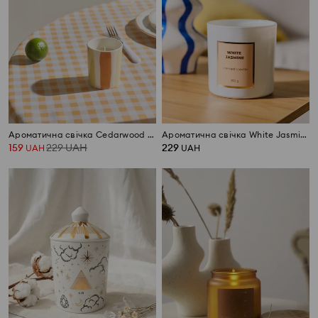
Ароматична свічка Cedarwood & Cypress
Ароматична свічка White Jasmine
159
229
UAH
229
UAH
UAH