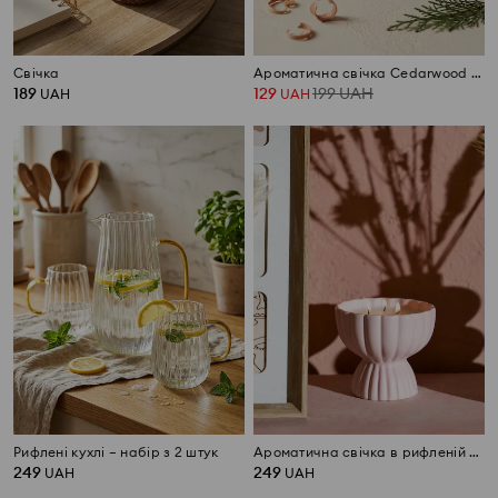
Свічка
Ароматична свічка Cedarwood & Cypress
189
129
199
UAH
UAH
UAH
Рифлені кухлі – набір з 2 штук
Ароматична свічка в рифленій ємності Sakura
249
249
UAH
UAH