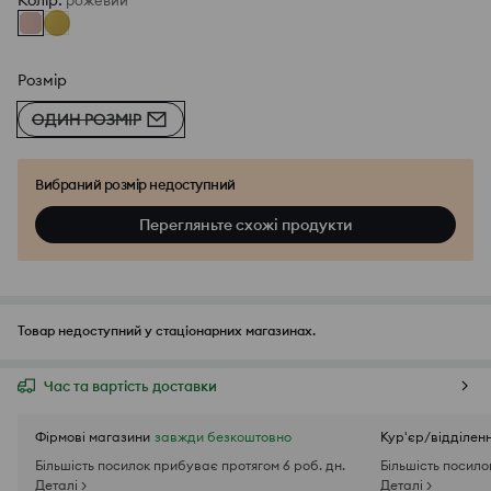
Колір
:
рожевий
Розмір
ОДИН РОЗМІР
Вибраний розмір недоступний
Перегляньте схожі продукти
Товар недоступний у стаціонарних магазинах.
Час та вартість доставки
Фірмові магазини
завжди безкоштовно
Кур'єр/відділен
Більшість посилок прибуває протягом 6 роб. дн.
Більшість посило
Деталі >
Деталі >