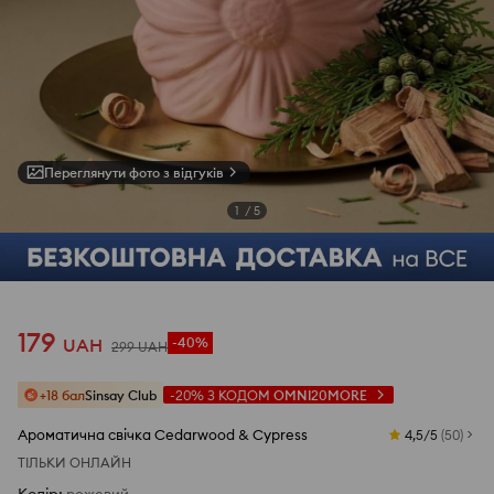
Переглянути фото з відгуків
1
/
5
179
UAH
-40%
299
UAH
+18 бал
Sinsay Club
-20%
З КОДОМ
OMNI20MORE
Ароматична свічка Cedarwood & Cypress
4,5/5
(
50
)
ТІЛЬКИ ОНЛАЙН