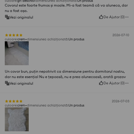
culoare
:
gri deschis
dimensiunea achiziționată
:
Un produs
Covorul este foarte frumos și moale. Mi-a fost teamă că va aluneca, dar
nu a fost așa.
De Ajutor
(
0
)
Vezi originalul
2026-07-10
culoare
:
crem
dimensiunea achiziționată
:
Un produs
Un covor bun, puțin nepotrivit ca dimensiune pentru dormitorul nostru,
dar nu este esențial Nu e țepoasă, nu e prea alunecoasă, arată grozav
De Ajutor
(
0
)
Vezi originalul
2026-07-03
culoare
:
crem
dimensiunea achiziționată
:
Un produs