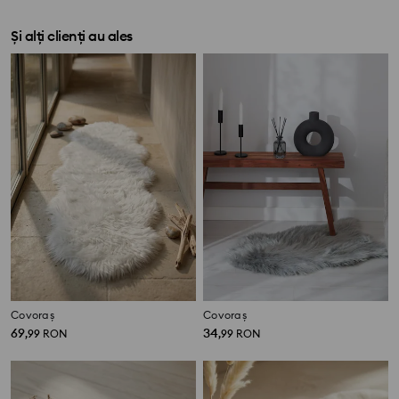
Și alți clienți au ales
Covoraș
Covoraș
69
34
,
99
RON
,
99
RON