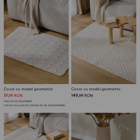
Covor cu model geometric
Covor cu model geometric
19
149
,
99
RON
,
99
RON
Preț normal
42,99
RON
Cel mai mic preț din ultimele 30 de zile
29,99
RON