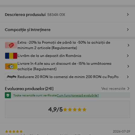
Descrierea produsului
5834X-01X
Compoziție și întreținere
Extra -20% la Promoții de până la -50% la achiziții de
minimum 2 articole (Regulamente)
Livrăm de la un depozit din România
Livrare în 4 zile sau un discount de -15% la următoarea
achiziție (Regulament)
Reducere 20 RON la comenzi de minim 200 RON cu PayPo
Evaluarea produselor
(
241
)
Vezi recenziile
Toate recenziile sunt verificate
Cum funcționează evaluările?
4,9/5
2026-07-29