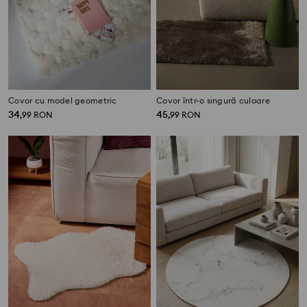
Covor cu model geometric
Covor într-o singură culoare
34
45
,
99
RON
,
99
RON