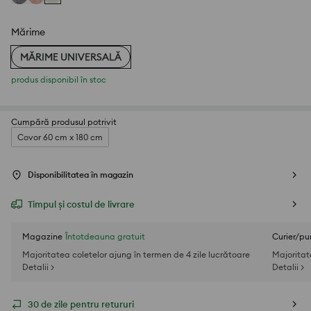
Mărime
MĂRIME UNIVERSALĂ
produs disponibil în stoc
Cumpără produsul potrivit
Covor 60 cm x 180 cm
Disponibilitatea în magazin
Timpul și costul de livrare
Magazine
Întotdeauna gratuit
Curier/pu
Majoritatea coletelor ajung în termen de 4 zile lucrătoare
Majoritat
Detalii >
Detalii >
30 de zile pentru retururi