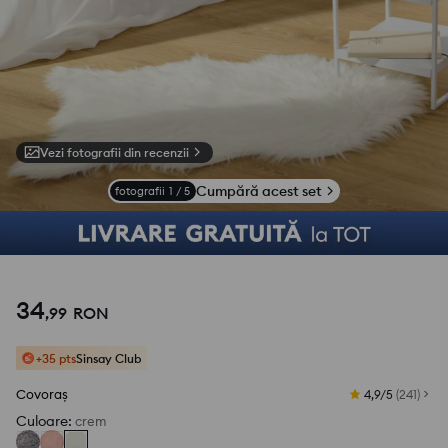
Vezi fotografii din recenzii
Cumpără acest set
fotografii
1
/
5
34
,
99
RON
+35 pts
Sinsay Club
Covoraș
4,9/5
(
241
)
Culoare
:
crem