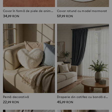
Covor în formă de piele de animal din imitație de blană de miel
Covor rotund cu model marmorat
34
59
,
99
RON
,
99
RON
Pernă decorativă
Draperie din catifea cu bandă de prindere
22
45
,
99
RON
,
99
RON