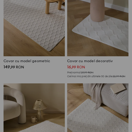
Covor cu model geometric
Covor cu model decorativ
149
16
,
99
RON
,
99
RON
Preț normal
29,99
RON
Cel mai mic preț din ultimele 30 de zile
22,99
RON