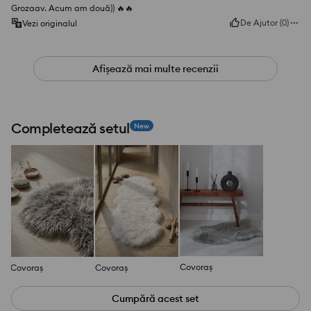
Grozaav. Acum am două)) 🔥🔥
De Ajutor
(
0
)
Vezi originalul
Afișează mai multe recenzii
Completează setul
New
Covoraș
Covoraș
Covoraș
Cumpără acest set