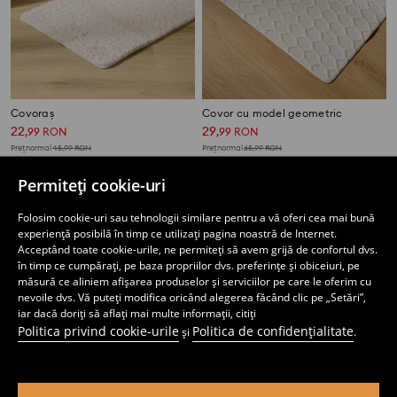
Covoraș
Covor cu model geometric
22
29
,
99
RON
,
99
RON
Preț normal
45,99
RON
Preț normal
65,99
RON
Cel mai mic preț din ultimele 30 de zile
29,99
RON
Cel mai mic preț din ultimele 30 de zile
45,99
RON
Permiteți cookie-uri
Folosim cookie-uri sau tehnologii similare pentru a vă oferi cea mai bună
experiență posibilă în timp ce utilizați pagina noastră de Internet.
Acceptând toate cookie-urile, ne permiteți să avem grijă de confortul dvs.
în timp ce cumpărați, pe baza propriilor dvs. preferințe și obiceiuri, pe
măsură ce aliniem afișarea produselor și serviciilor pe care le oferim cu
nevoile dvs. Vă puteți modifica oricând alegerea făcând clic pe „Setări”,
iar dacă doriți să aflați mai multe informații, citiți
Politica privind cookie-urile
Politica de confidențialitate
și
.